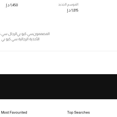
الموسم الجديد
1,450 د.إ
1,815 د.إ
المصممون
سي كيو بي
الرجال سي ك
الأحذية الرجالية سي كيو بي
Most Favourited
Top Searches