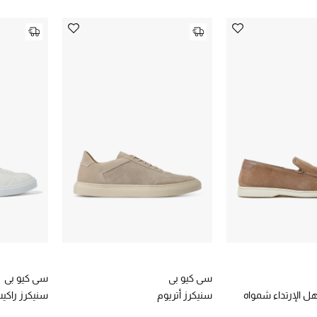
سي كيو بي
سي كيو بي
هل الإرتداء شمواه
سنيكرز أتريوم
سنيكرز راكي