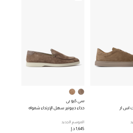
سي كيو بي
ت اس ار
حذاء ديبونير سهل الإرتداء شمواه
د
الموسم الجديد
1,645 د.إ