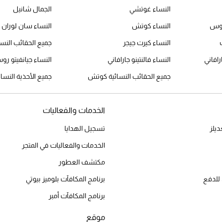
النساء غوتشي
الجمال شانيل
 غوس
النساء كوتش
النساء سان لوران
النساء كيرت جيجر
جميع الحقائب النس
ارافاني
النساء فالنتينو جارافاني
النساء جيانفيتو رو
جميع الحقائب النسائية كوتش
جميع الأحذية النسا
الخدمات والفعاليات
يلز
تسجيل الهدايا
الخدمات والفعاليات في المتجر
مكتشف العطور
للدفع
برنامج المكافآت بلوميز بيوتي
برنامج المكافآت أمبر
موقع