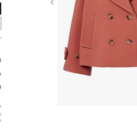
م
ا
ح
ا
ع
ك
م