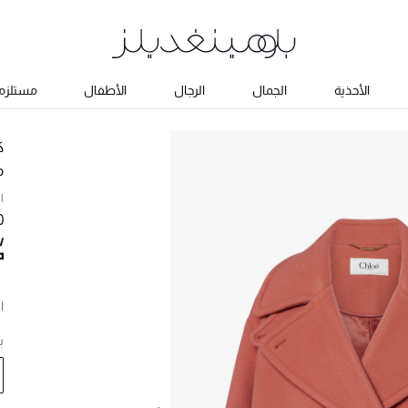
الأحذية
الجمال
الرجال
الأطفال
مستلزما
ك
م
ا
0
ا
ب