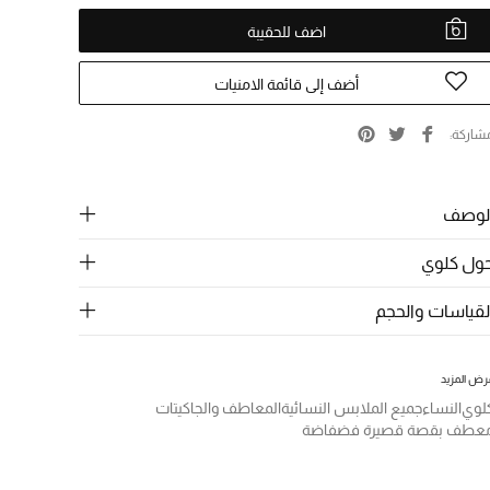
اضف للحقيبة
أضف إلى قائمة الامنيات
شاركة
لوصف
ول كلوي
لقياسات والحجم
رض المزيد
لوي
النساء
جميع الملابس النسائية
المعاطف والجاكيتات
عطف بقصة قصيرة فضفاضة