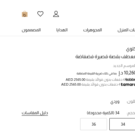
0
ت المنزل
المجوهرات
الهدايا
المصممون
لوي
عطف بقصة قصيرة فضفاضة
لموسم الجديد
10,26 د.إ
بما في ذلك ضريبة القيمة المضافة
4 دفعات بدون فوائد بقيمة
AED 2565.00
4 دفعات بدون فوائد بقيمة
AED 2565.00
للون:
وردي
حجم:
34
(الكمية محدودة)
دليل المقاسات
36
34