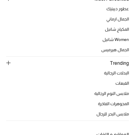
أبرز الحقائب
تسوقوا الحقائب
عطور ديبتيك
الجمال ارماني
الأحذية
المكياج شانيل
Women شانيل
الموسم الجديد
الجمال هيرميس
أحذية النسائية
Trending
البدلات الرجالية
تشكيلة الأحذية
القبعات
الأحذية الرجالية
ملابس النوم الرجالية
المجوهرات الفاخرة
أحذية للأطفال
ملابس البحر للرجال
أبرز المصممين
المواقع و اللغات