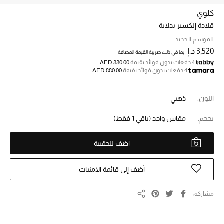
كلوي
قلادة إلكسير بدلاية
خصم حتى 70%
تسوقوا الآن
الموسم الجديد
3,520 د.إ
بما في ذلك ضريبة القيمة المضافة
4 دفعات بدون فوائد بقيمة
AED 880.00
4 دفعات بدون فوائد بقيمة
AED 880.00
ما وصلنا حديثاً
اللون:
ذهبي
ما وصلنا حديثاً
بحجم:
مقاس واحد
(باقي 1 فقط)
الموسم الجديد
اضف للحقيبة
النساء
أضف إلى قائمة الامنيات
الحقائب النسائية
مشاركة
أحذية النسائية
مشاركة