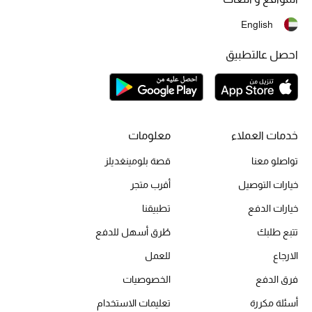
أحذية مختارة
English
تسوقوا الأحذية
احصل عالتطبيق
الجمال
خصومات
خدمات العملاء
معلومات
جميع مستحضرات الجمال
تواصلو معنا
قصة بلومينغديلز
خيارات التوصيل
أقرب متجر
الجديد في عالم الجمال
خيارات الدفع
تطبيقنا
الأكثر مبيعاً
تتبع طلبك
طُرق أسهل للدفع
الارجاع
للعمل
العطور
فرق الدفع
الخصوصيات
مكتشف العطور
أسئلة مكررة
تعليمات الاستخدام