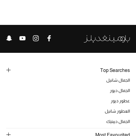
الحقائب
الموسم الجديد
الحقائب النسائية
دليل ملتزمات الحقائب
Top Searches
الجمال شانيل
حقائب رجالية
الجمال ديور
حقائب الأطفال
عطور ديور
العطور شانيل
أبرز المصممين
الجمال ديبتيك
Most Favourited