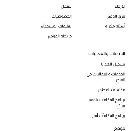
الارجاع
للعمل
الديكورات والإكسسوارات
فرق الدفع
الخصوصيات
أسئلة مكررة
تعليمات الاستخدام
الأثاث
خريطة الموقع
الشراشف
الخدمات والفعاليات
الحمام
تسجيل الهدايا
أجهزة المطبخ والمنزل
الخدمات والفعاليات في
المتجر
الشموع والعطور المنزلية
مكتشف العطور
برنامج المكافآت بلوميز
بيوتي
مستلزمات المنزل
تسوقوا للمنزل
برنامج المكافآت أمبر
موقع