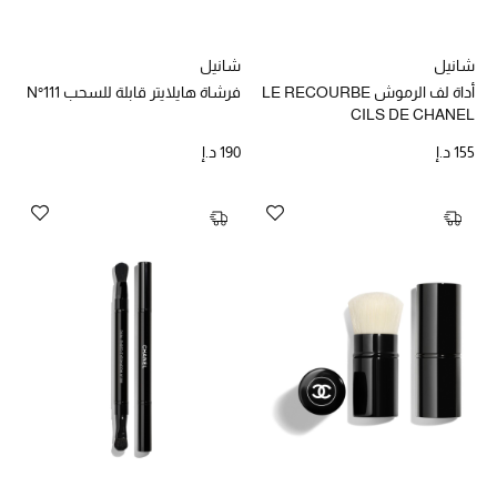
شانيل
شانيل
خصم حتى 70%
أداة لف الرموش LE RECOURBE
فرشاة هايلايتر قابلة للسحب N°111
تسوقوا الآن
CILS DE CHANEL
155 د.إ
190 د.إ
ما وصلنا حديثاً
ما وصلنا حديثاً
الموسم الجديد
النساء
الحقائب النسائية
أحذية النسائية