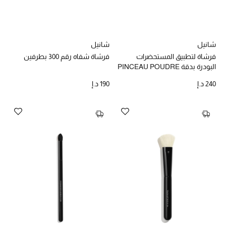
عرض جميع المنتجات
خصومات
شانيل
شانيل
ما وصلنا حديثاً
فرشاة لتطبيق المستحضرات
فرشاة شفاه رقم 300 بطرفين
البودرة بدقة PINCEAU POUDRE
الموسم الجديد
PRÉCISION N°107
240 د.إ
190 د.إ
ركن أناقة المنتجعات
حصريًا عبر الإنترنت
جميع إصدارتنا النسائية
تشكيلة المناسبات للنساء
الحب للمحلي
الملابس الرياضية النسائية