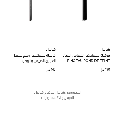
الهدايا
الموسم الجديد
ما وصلنا حديثاً
ركن أناقة المنتجعات
شانيل
شانيل
حصريًا عبر الإنترنت
فرشاة لمستحضر الأساس السائل
فرشاة لمستحضر رسم محيط
PINCEAU FOND DE TEINT
العينين الكريمي والبودرة
دليل مستلزمات الرجال
PINCEAU EYELINER
N°100
190 د.إ
145 د.إ
BISEAUTÉ N°206
أبرز المصممين
جميع الملابس الرجالية
المصممون
شانيل
الماكياج شانيل
الفرش والأكسسوارات
الأحذية الرجالية
جميع الإكسسورات الرجالية