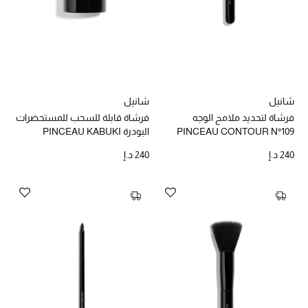
أحذية مختارة
تسوقوا الأحذية
شانيل
شانيل
فرشاة لتحديد ملامح الوجه
فرشاة قابلة للسحب للمستحضرات
الجمال
PINCEAU CONTOUR N°109
البودرة PINCEAU KABUKI
RETRACTABLE N°108
240 د.إ
240 د.إ
خصومات
جميع مستحضرات الجمال
الجديد في عالم الجمال
الأكثر مبيعاً
العطور