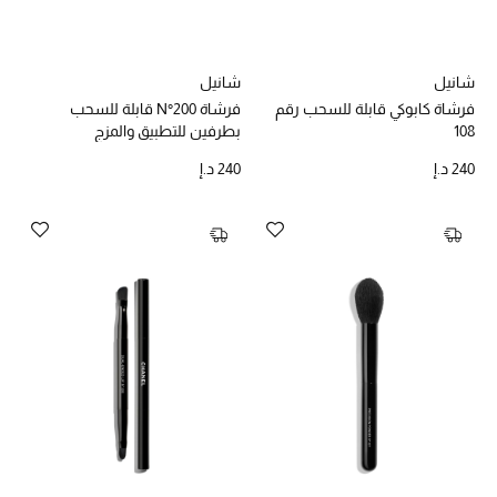
الرجال
الجمال
شانيل
شانيل
فرشاة كابوكي قابلة للسحب رقم
فرشاة N°200 قابلة للسحب
الأطفال
108
بطرفين للتطبيق والمزج
240 د.إ
240 د.إ
مستلزمات المنزل
المجوهرات
جديد لدينا
نسوقوا أحدث ما وصلنا
النساء