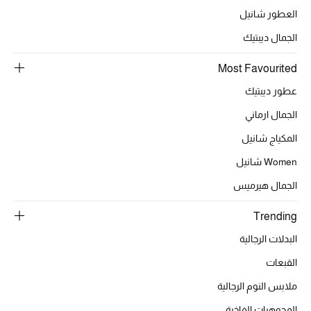
العطور شانيل
الهدايا
الجمال ديبتيك
الموسم الجديد
Most Favourited
ما وصل حديثاً
عطور ديبتيك
الجمال ارماني
ركن أناقة المنتجعات
المكياج شانيل
هدايا للأطفال
Women شانيل
تشكيلة مستلزمات الأطفال
الجمال هيرميس
مستلزمات الأطفال الرضع
Trending
البدلات الرجالية
مستلزمات البنات (2 - 14 سنة)
القبعات
مستلزمات الأولاد (2 - 14 سنة)
ملابس النوم الرجالية
المجوهرات الفاخرة