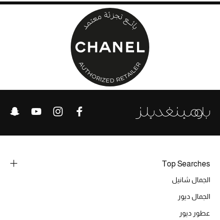
حقائب رجالية
العناية الشخصية بالرجال
صُممت للرجال
تسوقوا للرجال
الأطفال
عرض جميع المنتجات
Top Searches
الجمال شانيل
خصومات
الجمال ديور
عودة صغاركم للمدارس
عطور ديور