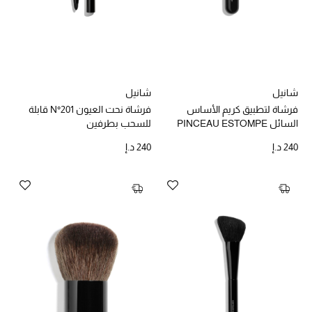
أبرز الحقائب
تسوقوا الحقائب
شانيل
شانيل
الأحذية
فرشاة لتطبيق كريم الأساس
فرشاة نحت العيون N°201 قابلة
السائل PINCEAU ESTOMPE
للسحب بطرفين
TEINT N°102
الموسم الجديد
240 د.إ
240 د.إ
أحذية النسائية
تشكيلة الأحذية
الأحذية الرجالية
أحذية للأطفال
أبرز المصممين