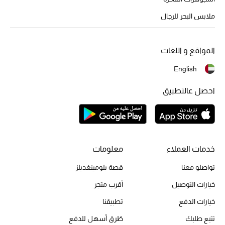
أبرز المصممين
ملابس البحر للرجال
العودة إلى المدرسة
المواقع و اللغات
تسوقوا التشكيلة
English
احصل عالتطبيق
مستلزمات المنزل
عرض جميع المنتجات
خدمات العملاء
معلومات
الهدايا
تواصلو معنا
قصة بلومينغديلز
ما وصلنا حديثا
خيارات التوصيل
أقرب متجر
أبرز المصممين
خيارات الدفع
تطبيقنا
تتبع طلبك
طُرق أسهل للدفع
غرفة الطعام