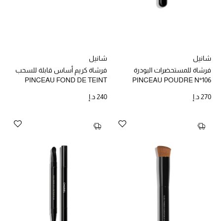
موضة نسائية
تسوقوا للنساء
الحقائب
شانيل
شانيل
فرشاة للمستحضرات البودرة
فرشاة كريم أساس قابلة للسحب
PINCEAU FOND DE TEINT
PINCEAU POUDRE N°106
الموسم الجديد
RETRACTABLE N°103
270 د.إ
240 د.إ
الحقائب النسائية
دليل ملتزمات الحقائب
حقائب رجالية
حقائب الأطفال
أبرز المصممين