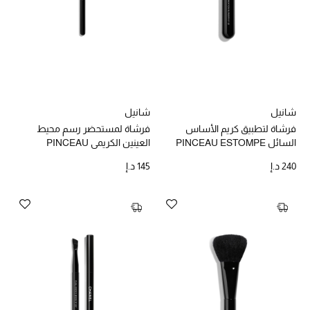
مكتشف العطور
المكياج
العناية بالبشرة
شانيل
شانيل
مستحضرات العناية
فرشاة لتطبيق كريم الأساس
فرشاة لمستحضر رسم محيط
السائل PINCEAU ESTOMPE
العينين الكريمي PINCEAU
مستحضرات الاستحمام والعناية بالجسم
EYELINER N°205
TEINT N°102
240 د.إ
145 د.إ
العناية بالشعر
الصحة والعافية
هدايا
مجموعة الجمال