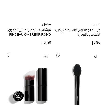
تشكيلة الأعراس
حقائب وأحذية متطابقة
شانيل
شانيل
فرشاة الوجه رقم 104، لتصحيح كريم
فرشاة لمستحضر تظليل الجفون
هدايا للنساء
الأساس والبودرة
PINCEAU OMBREUR ROND
N°204
ركن الفخامة
190 د.إ
190 د.إ
جميع الملابس النسائية
جميع الأحذية النسائية
جميع الحقائب النسائية
جميع الإكسسورات النسائية