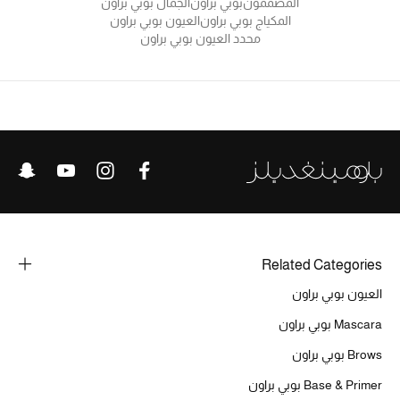
عرض جميع المنتجات
المصممون
بوبي براون
الجمال بوبي براون
المكياج بوبي براون
العيون بوبي براون
محدد العيون بوبي براون
خصومات
ما وصلنا حديثاً
الموسم الجديد
ركن أناقة المنتجعات
حصريًا عبر الإنترنت
جميع إصدارتنا النسائية
Related Categories
العيون بوبي براون
تشكيلة المناسبات للنساء
Mascara بوبي براون
الحب للمحلي
Brows بوبي براون
Base & Primer بوبي براون
الملابس الرياضية النسائية