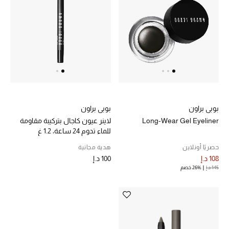
خصم حتى 70%
تسوقوا الآن
ما وصلنا حديثاً
بوبي براون
بوبي براون
ما وصلنا حديثاً
Long-Wear Gel Eyeliner
لاينر عيون كاجال بتركيبة مقاومة
للماء تدوم 24 ساعة، 1.2 غ
الموسم الجديد
حصريًا أونلاين
هدية مجانية
108 د.إ
100 د.إ
النساء
145 د.إ
26% خصم
الحقائب النسائية
أحذية النسائية