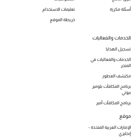
أسئلة مكررة
تعليمات الاستخدام
خريطة الموقع
أحذية مختارة
تسوقوا الأحذية
الخدمات والفعاليات
تسجيل الهدايا
الجمال
الخدمات والفعاليات في
المتجر
خصومات
مكتشف العطور
برنامج المكافآت بلوميز
جميع مستحضرات الجمال
بيوتي
الجديد في عالم الجمال
برنامج المكافآت أمبر
موقع
الأكثر مبيعاً
الإمارات العربية المتحدة -
العطور
إنجليزي