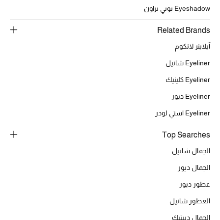
Eyeshadow بوبي براون
تشكيلة الأعراس
Related Brands
حقائب وأحذية متطابقة
آيلاينر لانكوم
Eyeliner شانيل
هدايا للنساء
Eyeliner كلينيك
ركن الفخامة
Eyeliner ديور
جميع الملابس النسائية
Eyeliner استي لودر
جميع الأحذية النسائية
Top Searches
الجمال شانيل
جميع الحقائب النسائية
الجمال ديور
جميع الإكسسورات النسائية
عطور ديور
العطور شانيل
الجمال ديبتيك