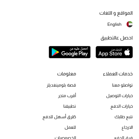
المواقع و اللغات
أبرز الحقائب
تسوقوا الحقائب
English
احصل عالتطبيق
الأحذية
الموسم الجديد
خدمات العملاء
معلومات
أحذية النسائية
تواصلو معنا
قصة بلومينغديلز
تشكيلة الأحذية
خيارات التوصيل
أقرب متجر
خيارات الدفع
تطبيقنا
الأحذية الرجالية
تتبع طلبك
طُرق أسهل للدفع
أحذية للأطفال
الارجاع
للعمل
أبرز المصممين
فرق الدفع
الخصوصيات