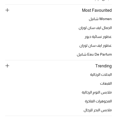
موضة نسائية
تسوقوا للنساء
Most Favourited
Women شانيل
الحقائب
الجمال ايف سان لوران
عطور نسائية ديور
الموسم الجديد
عطور ايف سان لوران
Eau De Parfum شانيل
الحقائب النسائية
Trending
دليل ملتزمات الحقائب
البدلات الرجالية
حقائب رجالية
القبعات
ملابس النوم الرجالية
حقائب الأطفال
المجوهرات الفاخرة
أبرز المصممين
ملابس البحر للرجال