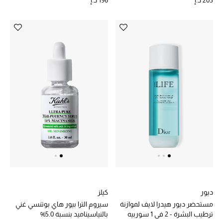
205 د.إ
الهدايا
الموسم الجديد
ما وصلنا حديثاً
ركن أناقة المنتجعات
حصريًا عبر الإنترنت
دليل مستلزمات الرجال
أبرز المصممين
جميع الملابس الرجالية
الأحذية الرجالية
ديور
كيلز
مستحضر ديور هيدرا لايف لموازنة
سيروم الترا بيور هاي بوتنسي غني
ترطيب البشرة - 2 في 1 سوربيه
بالنياسيناميد بنسبة 5.0%
جميع الإكسسورات الرجالية