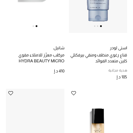
استي لودر
شانيل
قناع رغوي منظف ومنقي بيرفكتلي
مرطّب معزّز للامتلاء مقوي
كلين متعدد الفوائد
HYDRA BEAUTY MICRO
CRÈME
هدية مجانية
410 د.إ
185 د.إ