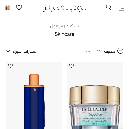
تخفيضات
0
مشاهدة الكل
تشكيلة ريم مول
Skincare
جديد في الخصومات
تصنيف
مختارات الخبراء
122 نتائج بحث
مزيد من التخفيضات
النساء
الرجال
الجمال
الأطفال
مستلزمات المنزل