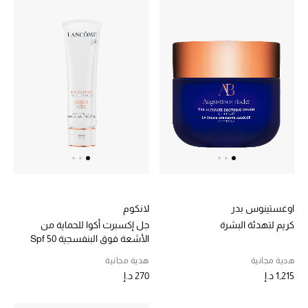
اوغستينوس بدر
لانكوم
كريم لتهدئة البشرة
جل إكسبرت أكوا للحماية من
الأشعة فوق البنفسجية Spf 50
هدية مجانية
هدية مجانية
1,215 د.إ
270 د.إ