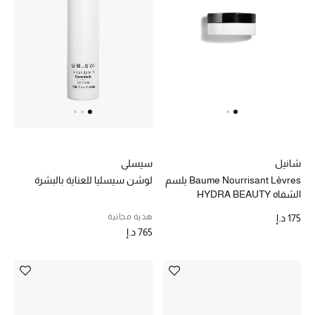
سيسلي
شانيل
لوشن سيسليا للعناية بالبشرة
Baume Nourrisant Lèvres يلسم
الشفاه HYDRA BEAUTY
هدية مجانية
175 د.إ
765 د.إ