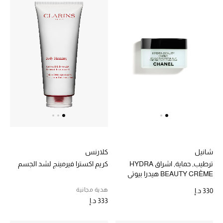
أبرز الحقائب
تسوقوا الحقائب
الأحذية
الموسم الجديد
أحذية النسائية
تشكيلة الأحذية
كلارنس
شانيل
كريم اكسترا فيرمينج لشد الجسم
ترطيب, حماية, اشراق HYDRA
الأحذية الرجالية
BEAUTY CRÈME هيدرا بيوتي
كريم
هدية مجانية
330 د.إ
أحذية للأطفال
333 د.إ
أبرز المصممين