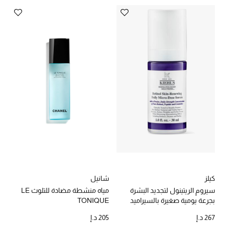
مكتشف العطور
المكياج
العناية بالبشرة
مستحضرات العناية
مستحضرات الاستحمام والعناية بالجسم
العناية بالشعر
الصحة والعافية
كيلز
شانيل
هدايا
سيروم الريتينول لتجديد البشرة
مياه منشطة مضادة للتلوث LE
بجرعة يومية صغيرة بالسيراميد
TONIQUE
مجموعة الجمال
والببتيد
267 د.إ
205 د.إ