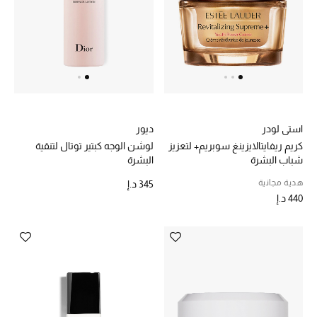
عرض جميع المنتجات
خصومات
ما وصلنا حديثاً
الموسم الجديد
استي لودر
ديور
ركن أناقة المنتجعات
كريم ريفايتالايزينغ سوبريم+ لتعزيز
لوشن الوجه كبتير توتال لتنقية
شباب البشرة
البشرة
حصريًا عبر الإنترنت
هدية مجانية
345 د.إ
440 د.إ
جميع إصدارتنا النسائية
تشكيلة المناسبات للنساء
الحب للمحلي
الملابس الرياضية النسائية