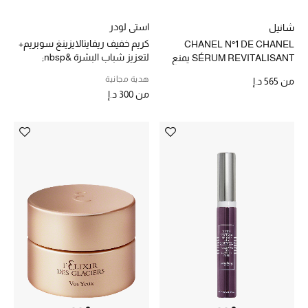
المجوهرات
استي لودر
شانيل
كريم خفيف ريفايتالايزينغ سوبريم+
CHANEL N°1 DE CHANEL
عرض كل التنزيلات
لتعزيز شباب البشرة &nbsp;
SÉRUM REVITALISANT يمنع
ظهور العلامات الخمس لتقدم
هدية مجانية
من
565 د.إ
سن البشرة ويصححها
أبرز المصممين
من
300 د.إ
مجوهرات فاخرة للنساء
مجوهرات عصرية للنساء
إكسسوارات للرجال
مجوهرات فاخرة للأطفال
ساعات