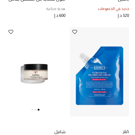
SPF 15، ‏150 ملل
الهدايا
جديد في الخصومات
هدية مجانية
320 د.إ
600 د.إ
الموسم الجديد
ما وصل حديثاً
ركن أناقة المنتجعات
هدايا للأطفال
تشكيلة مستلزمات الأطفال
مستلزمات الأطفال الرضع
مستلزمات البنات (2 - 14 سنة)
مستلزمات الأولاد (2 - 14 سنة)
كيلز
شانيل