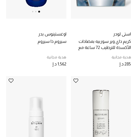
خصم حتى 70%
تسوقوا الآن
استي لودر
اوغستينوس بدر
كريم داي وير سوربيه بمضادات
سيروم ذا سيروم
الأكسدة للترطيب 72 ساعة مع
ما وصلنا حديثاً
SPF 15
هدية مجانية
هدية مجانية
285 د.إ
1,562 د.إ
ما وصلنا حديثاً
الموسم الجديد
النساء
الحقائب النسائية
أحذية النسائية