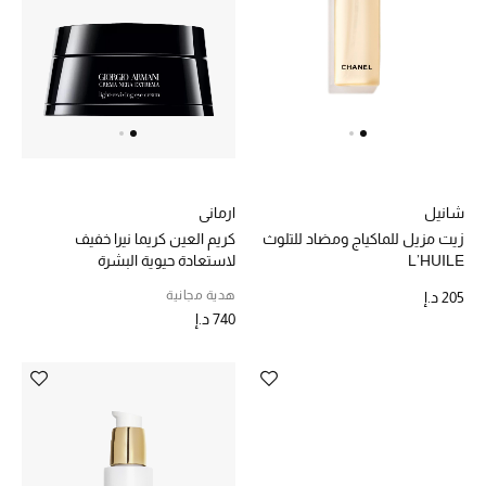
ارماني
شانيل
كريم العين كريما نيرا خفيف
زيت مزيل للماكياج ومضاد للتلوث
لاستعادة حيوية البشرة
L’HUILE
هدية مجانية
205 د.إ
740 د.إ