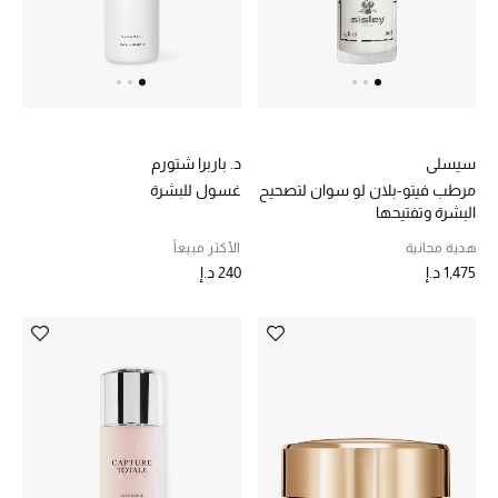
الرجال
الجمال
الأطفال
سيسلي
د. باربرا شتورم
مستلزمات المنزل
مرطب فيتو-بلان لو سوان لتصحيح
غسول للبشرة
البشرة وتفتيحها
المجوهرات
هدية مجانية
الأكثر مبيعاً
1,475 د.إ
240 د.إ
جديد لدينا
نسوقوا أحدث ما وصلنا
النساء