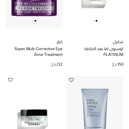
حصريات
الأزياء
الجمال
كيلز
شانيل
Super Multi-Corrective Eye
لوسيون لما بعد الحلاقة
مستلزمات المنزل
Zone Treatment
PLATINUM
232 د.إ
350 د.إ
توتيمي
تعكس توتيمي فن الأناقة السهلة بقطع أساسية راقية
مصممة لتدوم وتتجاوز صيحات الموسم
تسوقوا توتيمي