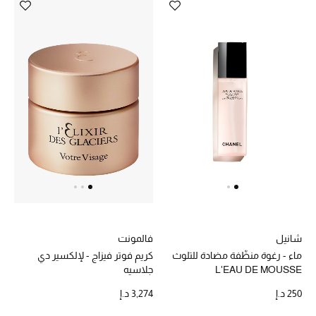
فالمونت
شانيل
كريم فوتر فيزاج - لإلكسير دي
ماء - رغوة منظّفة مضادة للتلوث
جلاسيه
L'EAU DE MOUSSE
3,274 د.إ
250 د.إ