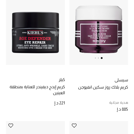
كيلز
سيسلي
كريم إيدج ديفيندر للعناية بمنطقة
كريم بلاك روز سكين انفيوجن
العينين
هدية مجانية
221 د.إ
885 د.إ