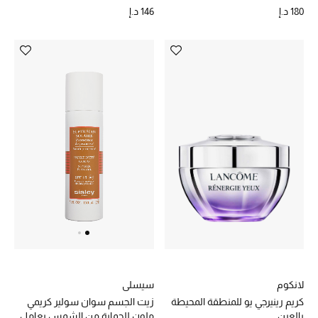
ووتر
180 د.إ
146 د.إ
حقائب رجالية
العناية الشخصية بالرجال
صُممت للرجال
تسوقوا للرجال
الأطفال
عرض جميع المنتجات
خصومات
لانكوم
سيسلي
عودة صغاركم للمدارس
كريم رينيرجي يو للمنطقة المحيطة
زيت الجسم سوان سولير كريمي
بالعين
ملون للحماية من الشمس بعامل