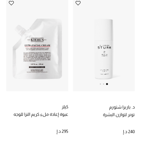
أحذية مختارة
تسوقوا الأحذية
الجمال
خصومات
جميع مستحضرات الجمال
الجديد في عالم الجمال
كيلز
د. باربرا شتورم
عبوة إعادة ملء كريم الترا للوجه
تونر لتوازن البشرة
الأكثر مبيعاً
295 د.إ
240 د.إ
العطور