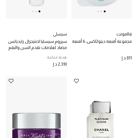
الرجال
الأطفال
المستلزمات المنزلية
فالمونت
سيسلي
مجموعة أقنعة ديتو2اكس، 6 أقنعة
سيروم سيسليا لانتيجرال رايديانس
هدايا حسب السعر
مضاد لعلامات تقدم السن والبقع
هدية مجانية
811 د.إ
2,310 د.إ
هدايا للجميع
تسوقوا الهدايا
المصممون
المصممون أ-ي
مصممون جدد