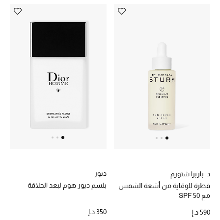
ديور
د. باربرا شتورم
بلسم ديور هوم لبعد الحلاقة
قطرة للوقاية من أشعة الشمس
مع SPF 50
350 د.إ
590 د.إ