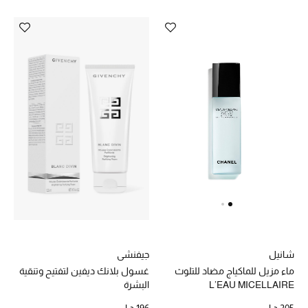
الجمال في بلوميز
دليل مستلزمات الجمال
أبرز الماركات
عطور الربيع
تسوقوا الآن
الرجال
عرض جميع المنتجات
جيفنشي
شانيل
غسول بلانك ديفين لتفتيح وتنقية
ماء مزيل للماكياج مضاد للتلوث
خصومات
البشرة
L’EAU MICELLAIRE
196 د.إ