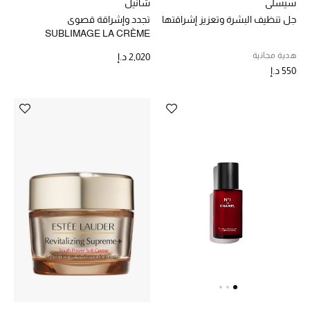
سيسلي
شانيل
جل تنظيف البشرة وتعزيز إشراقتها
تجدد وإشراقة قصوى
الديكورات والإكسسوارات
SUBLIMAGE LA CRÈME
LUMIÈRE
هدية مجانية
2,020 د.إ
الأثاث
550 د.إ
الشراشف
الحمام
أجهزة المطبخ والمنزل
الشموع والعطور المنزلية
مستلزمات المنزل
تسوقوا للمنزل