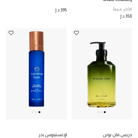
الأكثر مبيعاً
395 د.إ
358 د.إ
دريس فان نوتن
اوغستينوس بدر