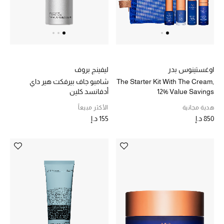
المجوهرات
عرض كل التنزيلات
أبرز المصممين
اوغستينوس بدر
ليفينج بروف
The Starter Kit With The Cream,
شامبو جاف بيرفكت هير داي
مجوهرات فاخرة للنساء
12% Value Savings
أدفانسد كلين
هدية مجانية
الأكثر مبيعاً
مجوهرات عصرية للنساء
850 د.إ
155 د.إ
إكسسوارات للرجال
مجوهرات فاخرة للأطفال
ساعات