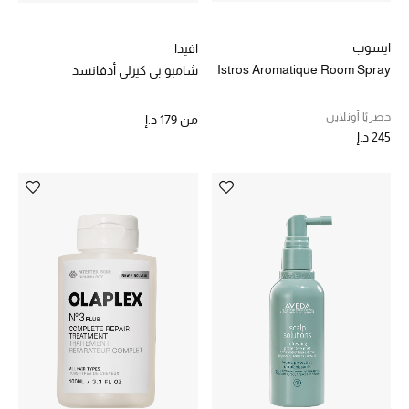
أبرز المصممين
ايسوب
افيدا
Istros Aromatique Room Spray
شامبو بي كيرلي أدفانسد
العودة إلى المدرسة
تسوقوا التشكيلة
حصريًا أونلاين
من
179 د.إ
245 د.إ
مستلزمات المنزل
عرض جميع المنتجات
الهدايا
ما وصلنا حديثا
أبرز المصممين
غرفة الطعام