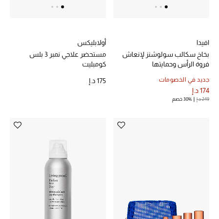
الديكورات والإكسسوارات
افيدا
أولابليكس
الأثاث
بخاخ سكالب سولوشنز لإنعاش
مستحضر علاجي نمبر 3 بلس
فروة الرأس وحمايتها
كومبليت
الشراشف
جديد في الخصومات
175 د.إ
الحمام
174 د.إ
249 د.إ
30% خصم
أجهزة المطبخ والمنزل
الشموع والعطور المنزلية
مستلزمات المنزل
تسوقوا للمنزل