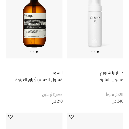
موضة نسائية
تسوقوا للنساء
الحقائب
الموسم الجديد
الحقائب النسائية
ايسوب
د. باربرا شتورم
دليل ملتزمات الحقائب
غسول للجسم بأوراق الغرنوقي
غسول للبشرة
حقائب رجالية
حصريًا أونلاين
الأكثر مبيعاً
210 د.إ
240 د.إ
حقائب الأطفال
أبرز المصممين