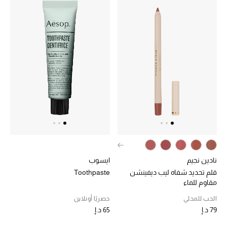
نادين نجيم
ايسوب
قلم تحديد شفاه ليب ديفينشن
Toothpaste
مقاوم للماء
الحب للمحلي
حصريًا أونلاين
79 د.إ
65 د.إ