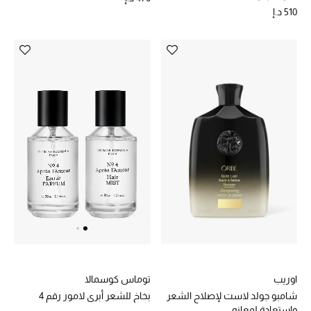
510 د.إ
اوريب
توماس كوسمالا
شامبو جولد لاست لإصلاح الشعر
بخاخ للشعر أبري لامور رقم 4
واستعادة لمعانه