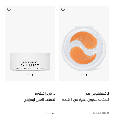
اوغستينوس بدر
د. باربرا شتورم
لصقات للعيون، عبوة من 6 قطع
لصقات العين ايفرثينج
هدية مجانية
470 د.إ