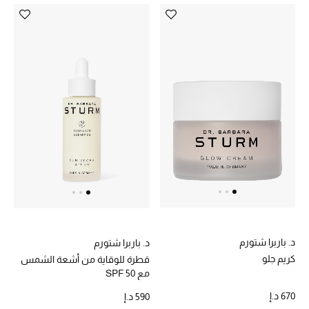
د. باربرا شتورم
د. باربرا شتورم
كريم جلو
قطرة للوقاية من أشعة الشمس
مع SPF 50
670 د.إ
590 د.إ