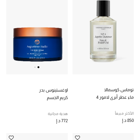
أبرز الحقائب
تسوقوا الحقائب
الأحذية
الموسم الجديد
أحذية النسائية
توماس كوسمالا
اوغستينوس بدر
تشكيلة الأحذية
ماء عطر أبري لامور 4
كريم الجسم
الأحذية الرجالية
الأكثر مبيعاً
هدية مجانية
850 د.إ
772 د.إ
أحذية للأطفال
أبرز المصممين