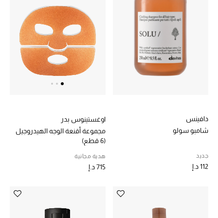
حصريات
الأزياء
الجمال
مستلزمات المنزل
دافينس
اوغستينوس بدر
شامبو سولو
مجموعة أقنعة الوجه الهيدروجيل
توتيمي
تعكس توتيمي فن الأناقة السهلة بقطع أساسية راقية
(6 قطع)
مصممة لتدوم وتتجاوز صيحات الموسم
جديد
هدية مجانية
تسوقوا توتيمي
112 د.إ
715 د.إ