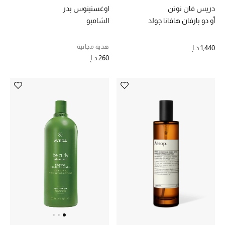
دريس فان نوتن
اوغستينوس بدر
الهدايا
أو دو بارفان هافانا جولد
الشامبو
الموسم الجديد
هدية مجانية
1,440 د.إ
260 د.إ
ما وصل حديثاً
ركن أناقة المنتجعات
هدايا للأطفال
تشكيلة مستلزمات الأطفال
مستلزمات الأطفال الرضع
مستلزمات البنات (2 - 14 سنة)
مستلزمات الأولاد (2 - 14 سنة)