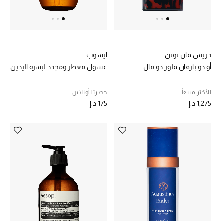
خصم حتى 70%
تسوقوا الآن
دريس فان نوتن
ايسوب
أو دو بارفان فلور دو مال
غسول معطر ومجدد لبشرة اليدين
ما وصلنا حديثاً
الأكثر مبيعاً
حصريًا أونلاين
1,275 د.إ
175 د.إ
ما وصلنا حديثاً
الموسم الجديد
النساء
الحقائب النسائية
أحذية النسائية