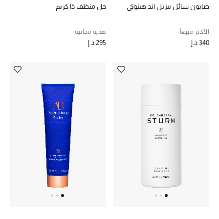
صابون سائل بيزيل اند هينوكي
جل منظف ذا كريم
الأكثر مبيعاً
هدية مجانية
340 د.إ
295 د.إ