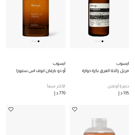
الرجال
الأطفال
المستلزمات المنزلية
هدايا حسب السعر
ايسوب
ايسوب
مزيل رائحة العرق بكرة دوارة
أو دو بارفان ابوف اس ستيورا
هدايا للجميع
تسوقوا الهدايا
حصريًا أونلاين
الأكثر مبيعاً
135 د.إ
770 د.إ
المصممون
المصممون أ-ي
مصممون جدد