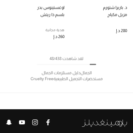
د. باربرا شتورم
اوغستينوس بدر
مزيل مكياج
بلسم ذا ريتش
هدية مجانية
280 د.إ
260 د.إ
لقد شاهدت 48/438
الجمال
دليل مستلزمات الجمال
مستحضرات التجميل الطبيعية
Cruelty Free