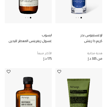
الرجال
الجمال
الأطفال
اوغستينوس بدر
ايسوب
مستلزمات المنزل
كريم ذا ريتش
غسول ريفرينس المعطر لليدين
المجوهرات
هدية مجانية
الأكثر مبيعاً
من
385 د.إ
175 د.إ
جديد لدينا
نسوقوا أحدث ما وصلنا
النساء