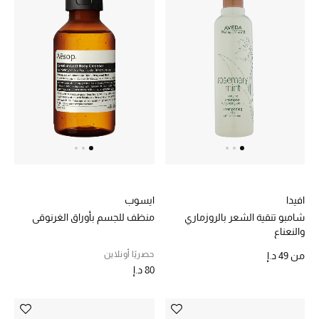
افيدا
ايسوب
شامبو تنقية الشعر بالروزماري
منظف للجسم بأوراق الغرنوقي
والنعناع
حصريًا أونلاين
من
49 د.إ
80 د.إ