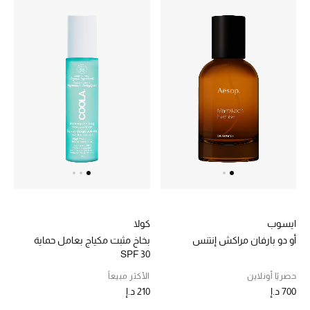
أحذية مختارة
تسوقوا الأحذية
الجمال
خصومات
جميع مستحضرات الجمال
ايسوب
كولا
الجديد في عالم الجمال
أو دو بارفان مراكش إنتنس
بخاخ مثبت مكياج بعامل حماية
SPF 30
الأكثر مبيعاً
حصريًا أونلاين
الأكثر مبيعاً
700 د.إ
210 د.إ
العطور