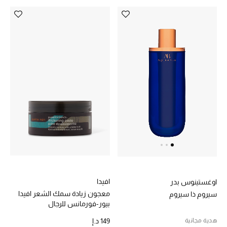
مكتشف العطور
المكياج
العناية بالبشرة
مستحضرات العناية
مستحضرات الاستحمام والعناية بالجسم
العناية بالشعر
الصحة والعافية
افيدا
اوغستينوس بدر
هدايا
معجون زيادة سمك الشعر افيدا
سيروم ذا سيروم
بيور-فورمانس للرجال
مجموعة الجمال
هدية مجانية
149 د.إ