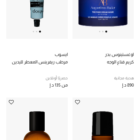
هدايا مُعبرة
تسوقوا المجوهرات
الهدايا
تسوقوا جميع الهدايا
اوغستينوس بدر
ايسوب
كريم قناع الوجه
مرطب ريفرينس المعطر لليدين
بطاقة الهدايا الإلكترونية
هدية مجانية
حصريًا أونلاين
هدايا حسب المرسل إليه
890 د.إ
من
135 د.إ
هدايا حسب المناسبة
هدايا حسب الفئة
النساء