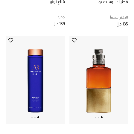
قناع نونو
قطرات بوست بو
حقائب رجالية
جديد
الأكثر مبيعاً
139 د.إ
135 د.إ
العناية الشخصية بالرجال
صُممت للرجال
تسوقوا للرجال
الأطفال
عرض جميع المنتجات
خصومات
عودة صغاركم للمدارس