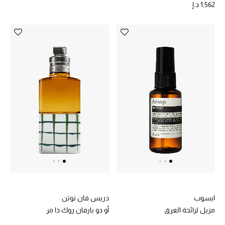
1,562 د.إ
الجمال في بلوميز
دليل مستلزمات الجمال
أبرز الماركات
عطور الربيع
تسوقوا الآن
الرجال
عرض جميع المنتجات
ايسوب
دريس فان نوتن
خصومات
مزيل لرائحة العرق
أو دو بارفان روك ذا مر