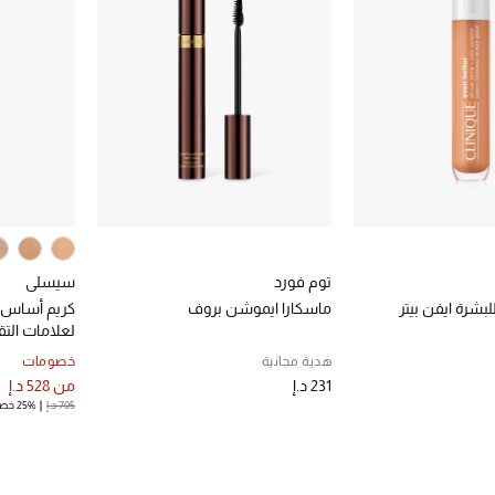
توم فورد
سيسلي
بشرة ايفن بيتر
ماسكارا ايموشن بروف
كريم أساس س
لعلامات الت
هدية مجانية
خصومات
231 د.إ
من
528 د.إ
705 د.إ
25% خصم