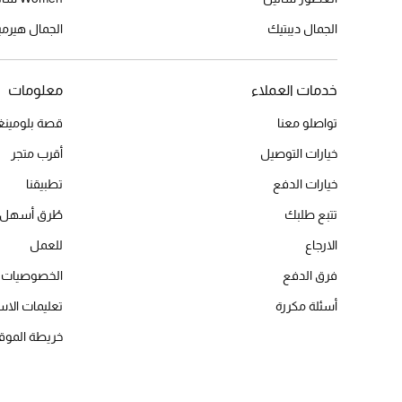
الجمال ديبتيك
الجمال هير
خدمات العملاء
معلومات
تواصلو معنا
قصة بلومينغد
خيارات التوصيل
أقرب متجر
خيارات الدفع
تطبيقنا
تتبع طلبك
طُرق أسهل 
الارجاع
للعمل
فرق الدفع
الخصوصيات
أسئلة مكررة
تعليمات الاس
خريطة الموق