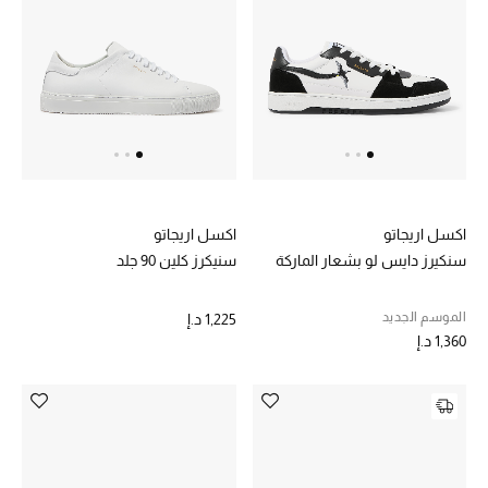
الرجال
الجمال
الأطفال
مستلزمات المنزل
المجوهرات
اكسل اريجاتو
اكسل اريجاتو
سنكيرز دايس لو بشعار الماركة
سنيكرز كلين 90 جلد
الموسم الجديد
1,225 د.إ
جديد لدينا
1,360 د.إ
نسوقوا أحدث ما وصلنا
النساء