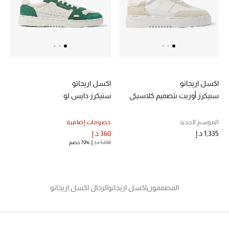
الرجال
الأطفال
المستلزمات المنزلية
هدايا حسب السعر
اكسل اريجاتو
اكسل اريجاتو
سنيكرز أوربت بتصميم كلاسيكي
سنيكرز دايس لو
هدايا للجميع
الموسم الجديد
خصومات إضافية
تسوقوا الهدايا
1,335 د.إ
360 د.إ
1,200 د.إ
70% خصم
المصممون
المصممون
اكسل اريجاتو
الرجال اكسل اريجاتو
المصممون أ-ي
مصممون جدد