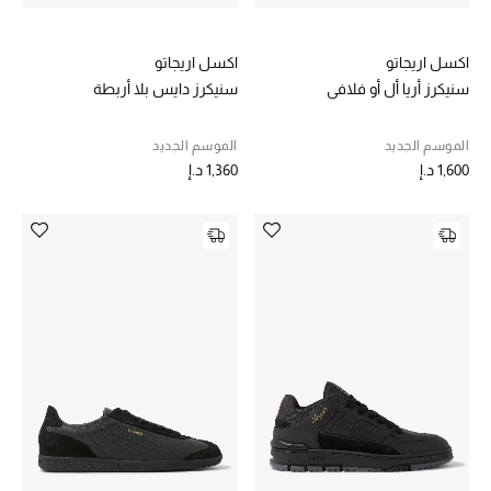
الديكورات والإكسسوارات
اكسل اريجاتو
اكسل اريجاتو
سنيكرز أريا أل أو فلافي
سنيكرز دايس بلا أربطة
الأثاث
الموسم الجديد
الموسم الجديد
الشراشف
1,600 د.إ
1,360 د.إ
الحمام
أجهزة المطبخ والمنزل
الشموع والعطور المنزلية
مستلزمات المنزل
تسوقوا للمنزل