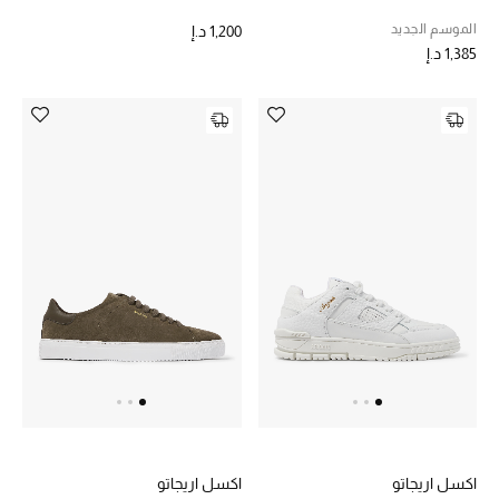
الموسم الجديد
1,200 د.إ
حقائب رجالية
1,385 د.إ
العناية الشخصية بالرجال
صُممت للرجال
تسوقوا للرجال
الأطفال
عرض جميع المنتجات
خصومات
عودة صغاركم للمدارس
اكسل اريجاتو
اكسل اريجاتو