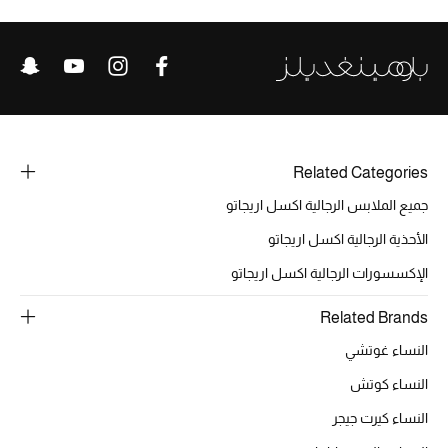
حصريات
الأزياء
الجمال
Related Categories
مستلزمات المنزل
جميع الملابس الرجالية اكسل اريجاتو
الأحذية الرجالية اكسل اريجاتو
توتيمي
الإكسسورات الرجالية اكسل اريجاتو
تعكس توتيمي فن الأناقة السهلة بقطع أساسية راقية
مصممة لتدوم وتتجاوز صيحات الموسم
Related Brands
تسوقوا توتيمي
النساء غوتشي
النساء كوتش
النساء كيرت جيجر