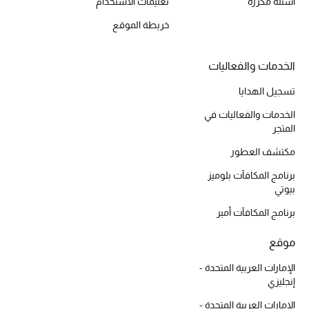
أسئلة مكررة
تعليمات الاستخدام
موضة نسائية
تسوقوا للنساء
خريطة الموقع
الخدمات والفعاليات
الحقائب
تسجيل الهدايا
الموسم الجديد
الخدمات والفعاليات في
المتجر
الحقائب النسائية
مكتشف العطور
برنامج المكافآت بلوميز
دليل ملتزمات الحقائب
بيوتي
برنامج المكافآت أمبر
حقائب رجالية
موقع
حقائب الأطفال
الإمارات العربية المتحدة -
أبرز المصممين
إنجليزي
الإمارات العربية المتحدة -