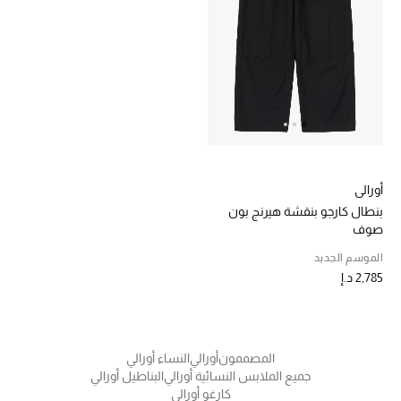
خصم حتى 70%
تسوقوا الآن
ما وصلنا حديثاً
أورالي
ما وصلنا حديثاً
بنطال كارجو بنقشة هيرنج بون
صوف
الموسم الجديد
الموسم الجديد
2,785 د.إ
النساء
الحقائب النسائية
المصممون
أورالي
النساء أورالي
أحذية النسائية
جميع الملابس النسائية أورالي
البناطيل أورالي
كارغو أورالي