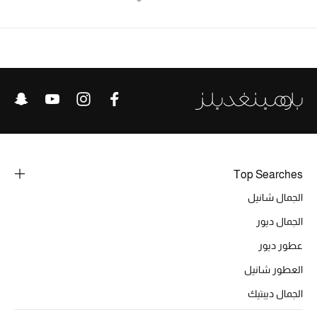
الرجال
الجمال
الأطفال
مستلزمات المنزل
المجوهرات
Top Searches
الجمال شانيل
جديد لدينا
الجمال ديور
نسوقوا أحدث ما وصلنا
عطور ديور
العطور شانيل
النساء
الجمال ديبتيك