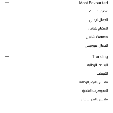
عرض جميع المنتجات
Most Favourited
عطور ديبتيك
خصومات
الجمال ارماني
ما وصلنا حديثاً
المكياج شانيل
الموسم الجديد
Women شانيل
الجمال هيرميس
ركن أناقة المنتجعات
Trending
حصريًا عبر الإنترنت
البدلات الرجالية
جميع إصدارتنا النسائية
القبعات
ملابس النوم الرجالية
تشكيلة المناسبات للنساء
المجوهرات الفاخرة
الحب للمحلي
ملابس البحر للرجال
الملابس الرياضية النسائية