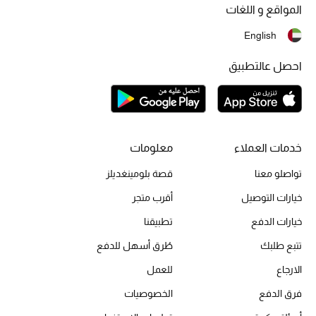
المواقع و اللغات
تشكيلة الأعراس
English
حقائب وأحذية متطابقة
احصل عالتطبيق
هدايا للنساء
ركن الفخامة
خدمات العملاء
معلومات
جميع الملابس النسائية
تواصلو معنا
قصة بلومينغديلز
جميع الأحذية النسائية
خيارات التوصيل
أقرب متجر
خيارات الدفع
تطبيقنا
جميع الحقائب النسائية
تتبع طلبك
طُرق أسهل للدفع
جميع الإكسسورات النسائية
الارجاع
للعمل
فرق الدفع
الخصوصيات