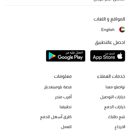
موضة نسائية
تسوقوا للنساء
المواقع و اللغات
English
الحقائب
احصل عالتطبيق
الموسم الجديد
الحقائب النسائية
خدمات العملاء
معلومات
دليل ملتزمات الحقائب
تواصلو معنا
قصة بلومينغديلز
حقائب رجالية
خيارات التوصيل
أقرب متجر
حقائب الأطفال
خيارات الدفع
تطبيقنا
تتبع طلبك
طُرق أسهل للدفع
أبرز المصممين
الارجاع
للعمل