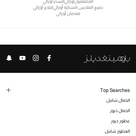
عرض جميع المنتجات
المصممون
أورالي
النساء أورالي
جميع الملابس النسائية أورالي
البلايز أورالي
قمصان أورالي
خصومات
ما وصلنا حديثاً
الموسم الجديد
ركن أناقة المنتجعات
حصريًا عبر الإنترنت
جميع إصدارتنا النسائية
Top Searches
الجمال شانيل
تشكيلة المناسبات للنساء
الجمال ديور
الحب للمحلي
عطور ديور
العطور شانيل
الملابس الرياضية النسائية