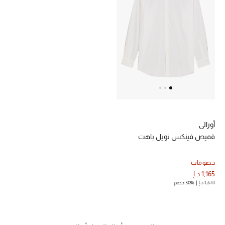
الرجال
الجمال
الأطفال
مستلزمات المنزل
المجوهرات
أورالي
قميص فينكس تويل باهت
جديد لدينا
نسوقوا أحدث ما وصلنا
خصومات
1,165 د.إ
1,670 د.إ
30% خصم
النساء