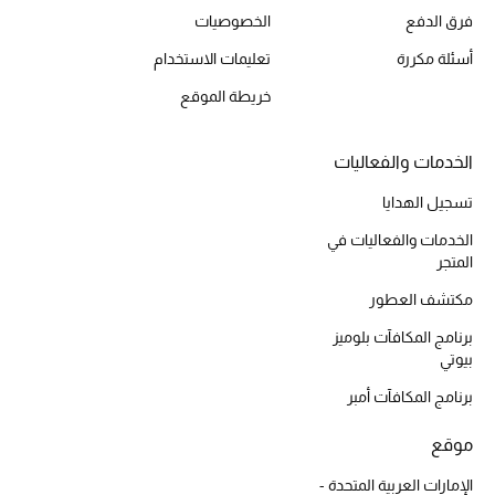
فرق الدفع
الخصوصيات
أبرز الحقائب
أسئلة مكررة
تعليمات الاستخدام
تسوقوا الحقائب
خريطة الموقع
الأحذية
الخدمات والفعاليات
تسجيل الهدايا
الموسم الجديد
الخدمات والفعاليات في
المتجر
أحذية النسائية
مكتشف العطور
تشكيلة الأحذية
برنامج المكافآت بلوميز
بيوتي
الأحذية الرجالية
برنامج المكافآت أمبر
أحذية للأطفال
موقع
الإمارات العربية المتحدة -
أبرز المصممين