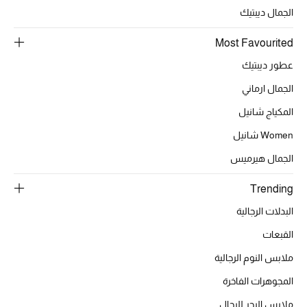
الجمال ديبتيك
تشكيلة الأعراس
Most Favourited
حقائب وأحذية متطابقة
عطور ديبتيك
الجمال ارماني
هدايا للنساء
المكياج شانيل
ركن الفخامة
Women شانيل
جميع الملابس النسائية
الجمال هيرميس
جميع الأحذية النسائية
Trending
البدلات الرجالية
جميع الحقائب النسائية
القبعات
جميع الإكسسورات النسائية
ملابس النوم الرجالية
المجوهرات الفاخرة
ملابس البحر للرجال