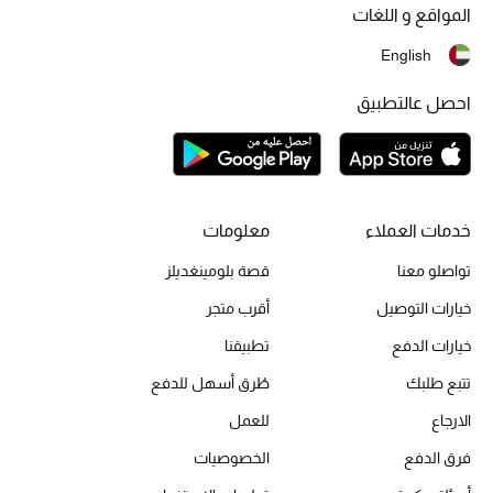
المواقع و اللغات
تشكيلة الأعراس
English
حقائب وأحذية متطابقة
احصل عالتطبيق
هدايا للنساء
ركن الفخامة
خدمات العملاء
معلومات
جميع الملابس النسائية
تواصلو معنا
قصة بلومينغديلز
جميع الأحذية النسائية
خيارات التوصيل
أقرب متجر
خيارات الدفع
تطبيقنا
جميع الحقائب النسائية
تتبع طلبك
طُرق أسهل للدفع
جميع الإكسسورات النسائية
الارجاع
للعمل
فرق الدفع
الخصوصيات