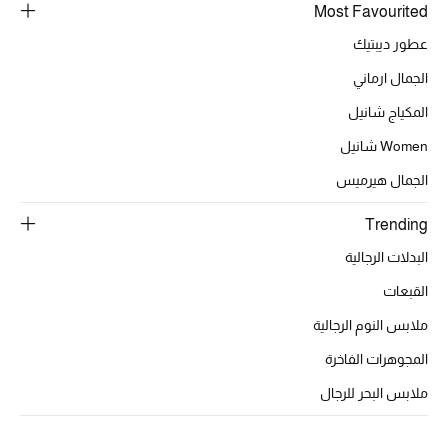
عرض جميع المنتجات
Most Favourited
عطور ديبتيك
خصومات
الجمال ارماني
ما وصلنا حديثاً
المكياج شانيل
الموسم الجديد
Women شانيل
الجمال هيرميس
ركن أناقة المنتجعات
Trending
حصريًا عبر الإنترنت
البدلات الرجالية
جميع إصدارتنا النسائية
القبعات
ملابس النوم الرجالية
تشكيلة المناسبات للنساء
المجوهرات الفاخرة
الحب للمحلي
ملابس البحر للرجال
الملابس الرياضية النسائية