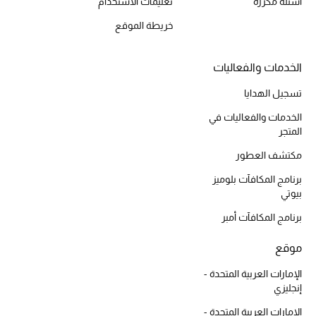
أسئلة مكررة
تعليمات الاستخدام
موضة نسائية
تسوقوا للنساء
خريطة الموقع
الخدمات والفعاليات
الحقائب
تسجيل الهدايا
الموسم الجديد
الخدمات والفعاليات في
المتجر
الحقائب النسائية
مكتشف العطور
برنامج المكافآت بلوميز
دليل ملتزمات الحقائب
بيوتي
برنامج المكافآت أمبر
حقائب رجالية
موقع
حقائب الأطفال
الإمارات العربية المتحدة -
أبرز المصممين
إنجليزي
الإمارات العربية المتحدة -