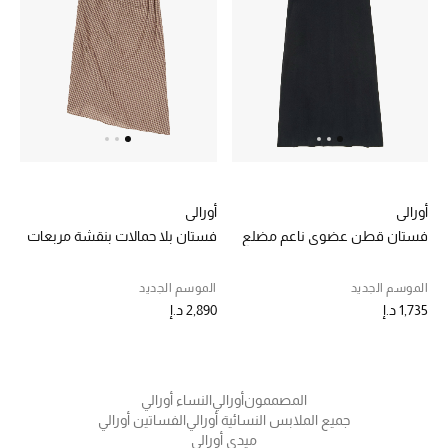
خصم حتى 70%
تسوقوا الآن
ما وصلنا حديثاً
أورالي
أورالي
ما وصلنا حديثاً
فستان قطن عضوي ناعم مضلع
فستان بلا حمالات بنقشة مربعات
الموسم الجديد
الموسم الجديد
الموسم الجديد
1,735 د.إ
2,890 د.إ
النساء
الحقائب النسائية
المصممون
أورالي
النساء أورالي
أحذية النسائية
جميع الملابس النسائية أورالي
الفساتين أورالي
ميدي أورالي