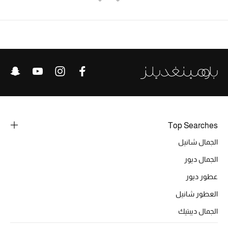
الرجال
الجمال
الأطفال
مستلزمات المنزل
المجوهرات
Top Searches
الجمال شانيل
جديد لدينا
الجمال ديور
نسوقوا أحدث ما وصلنا
عطور ديور
العطور شانيل
النساء
الجمال ديبتيك