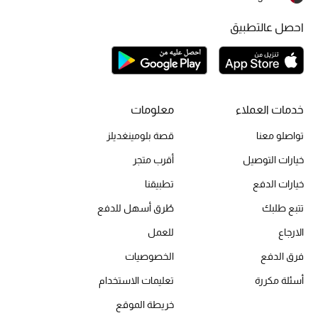
احصل عالتطبيق
أحذية مختارة
تسوقوا الأحذية
خدمات العملاء
معلومات
الجمال
تواصلو معنا
قصة بلومينغديلز
خيارات التوصيل
أقرب متجر
خصومات
خيارات الدفع
تطبيقنا
جميع مستحضرات الجمال
تتبع طلبك
طُرق أسهل للدفع
الارجاع
للعمل
الجديد في عالم الجمال
فرق الدفع
الخصوصيات
الأكثر مبيعاً
أسئلة مكررة
تعليمات الاستخدام
خريطة الموقع
العطور