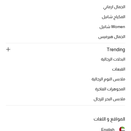
الجمال ارماني
أبرز الحقائب
المكياج شانيل
تسوقوا الحقائب
Women شانيل
الجمال هيرميس
الأحذية
Trending
الموسم الجديد
البدلات الرجالية
القبعات
أحذية النسائية
ملابس النوم الرجالية
تشكيلة الأحذية
المجوهرات الفاخرة
ملابس البحر للرجال
الأحذية الرجالية
أحذية للأطفال
المواقع و اللغات
أبرز المصممين
English