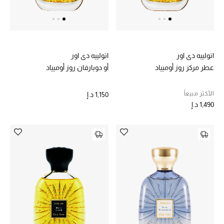
خصم حتى 70%
تسوقوا الآن
اتولييه دي اور
اتولييه دي اور
عطر مركز روز أوميياد
أو دوبارفان روز أوميياد
ما وصلنا حديثاً
الأكثر مبيعاً
1,150 د.إ
1,490 د.إ
ما وصلنا حديثاً
الموسم الجديد
النساء
الحقائب النسائية
أحذية النسائية