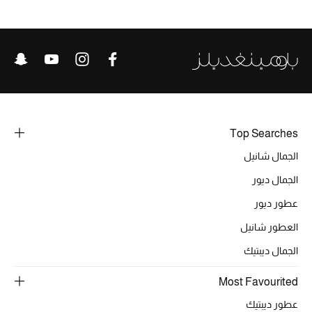
موضة نسائية
تسوقوا للنساء
الحقائب
الموسم الجديد
Top Searches
الحقائب النسائية
الجمال شانيل
الجمال ديور
دليل ملتزمات الحقائب
عطور ديور
حقائب رجالية
العطور شانيل
حقائب الأطفال
الجمال ديبتيك
Most Favourited
أبرز المصممين
عطور ديبتيك