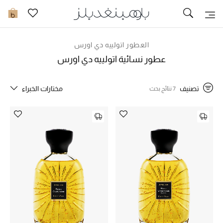
تخفيضات
0
مشاهدة الكل
العطور اتولييه دي اورس
عطور نسائية اتولييه دي اورس
جديد في الخصومات
تصنيف
مختارات الخبراء
7 نتائج بحث
مزيد من التخفيضات
النساء
الرجال
الجمال
الأطفال
مستلزمات المنزل