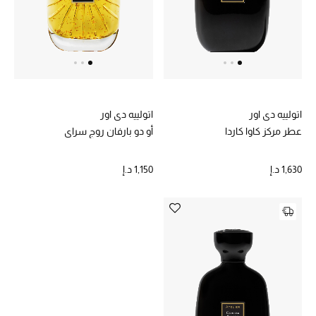
عرض جميع المنتجات
خصومات
ما وصلنا حديثاً
الموسم الجديد
اتولييه دي اور
اتولييه دي اور
عطر مركز كاوا كاردا
أو دو بارفان روج سراي
ركن أناقة المنتجعات
1,630 د.إ
1,150 د.إ
حصريًا عبر الإنترنت
جميع إصدارتنا النسائية
تشكيلة المناسبات للنساء
الحب للمحلي
الملابس الرياضية النسائية