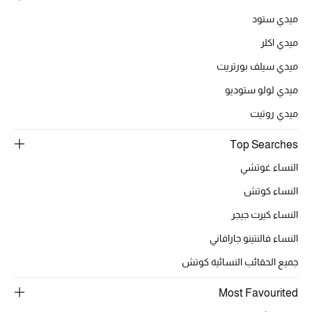
ميدي ستود
تشكيلة الأعراس
ميدي اكلر
حقائب وأحذية متطابقة
ميدي سيلف بورتريت
ميدي لولو ستوديو
هدايا للنساء
ميدي روتيت
ركن الفخامة
Top Searches
جميع الملابس النسائية
النساء غوتشي
جميع الأحذية النسائية
النساء كوتش
النساء كيرت جيجر
جميع الحقائب النسائية
النساء فالنتينو جارافاني
جميع الإكسسورات النسائية
جميع الحقائب النسائية كوتش
Most Favourited