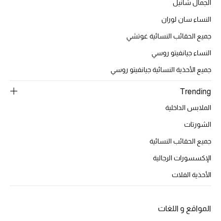
الجمال شانيل
موضة نسائية
تسوقوا للنساء
النساء سان لوران
جميع الحقائب النسائية غوتشي
الحقائب
النساء جيانفيتو روسي
جميع الأحذية النسائية جيانفيتو روسي
الموسم الجديد
Trending
الحقائب النسائية
الملابس الداخلية
الشورتات
دليل ملتزمات الحقائب
جميع الحقائب النسائية
حقائب رجالية
الإكسسورات الرجالية
الأحذية الفلات
حقائب الأطفال
أبرز المصممين
المواقع و اللغات