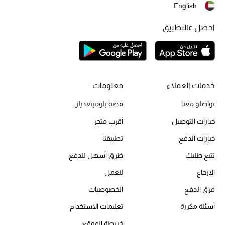
English
أبرز الحقائب
احصل عالتطبيق
تسوقوا الحقائب
الأحذية
خدمات العملاء
معلومات
الموسم الجديد
تواصلو معنا
قصة بلومينغديلز
خيارات التوصيل
أقرب متجر
أحذية النسائية
خيارات الدفع
تطبيقنا
تشكيلة الأحذية
تتبع طلبك
طُرق أسهل للدفع
الارجاع
للعمل
الأحذية الرجالية
فرق الدفع
الخصوصيات
أحذية للأطفال
أسئلة مكررة
تعليمات الاستخدام
أبرز المصممين
خريطة الموقع