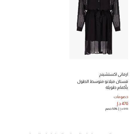
الرجال
الجمال
الأطفال
مستلزمات المنزل
المجوهرات
ارماني اكستشينج
فستان ميلانو متوسط الطول
بأكمام طويلة
جديد لدينا
نسوقوا أحدث ما وصلنا
خصومات
470 د.إ
949 د.إ
50% خصم
النساء