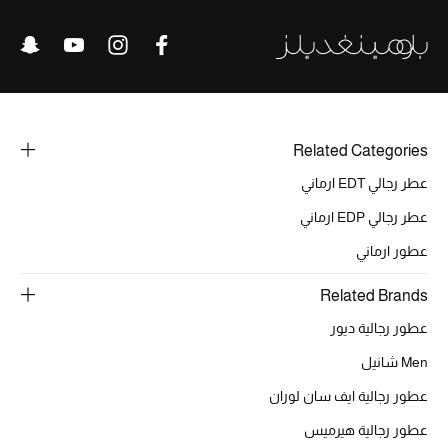
الديكورات والإكسسوارات
الأثاث
الشراشف
Related Categories
عطر رجالي EDT ارماني
الحمام
عطر رجالي EDP ارماني
أجهزة المطبخ والمنزل
عطور ارماني
الشموع والعطور المنزلية
Related Brands
عطور رجالية ديور
Men شانيل
مستلزمات المنزل
تسوقوا للمنزل
عطور رجالية ايف سان لوران
عطور رجالية هيرميس