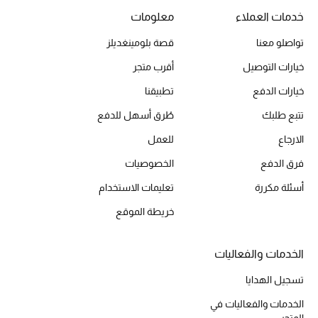
الرجال
خدمات العملاء
معلومات
الأطفال
تواصلو معنا
قصة بلومينغديلز
خيارات التوصيل
أقرب متجر
المستلزمات المنزلية
خيارات الدفع
تطبيقنا
هدايا حسب السعر
تتبع طلبك
طُرق أسهل للدفع
الارجاع
للعمل
فرق الدفع
الخصوصيات
هدايا للجميع
تسوقوا الهدايا
أسئلة مكررة
تعليمات الاستخدام
خريطة الموقع
المصممون
الخدمات والفعاليات
المصممون أ-ي
تسجيل الهدايا
الخدمات والفعاليات في
مصممون جدد