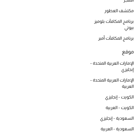
المتجر
مكتشف العطور
حصريات
برنامج المكافآت بلوميز
الأزياء
بيوتي
برنامج المكافآت أمبر
الجمال
موقع
مستلزمات المنزل
الإمارات العربية المتحدة -
إنجليزي
الإمارات العربية المتحدة -
توتيمي
العربية
تعكس توتيمي فن الأناقة السهلة بقطع أساسية راقية
مصممة لتدوم وتتجاوز صيحات الموسم
الكويت - إنجليزي
تسوقوا توتيمي
الكويت - العربية
السعودية - إنجليزي
السعودية - العربية