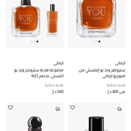
الرجال
الجمال
الأطفال
مستلزمات المنزل
المجوهرات
ارماني
ارماني
سترونغر ويذ يو إنتنتسلي من
مجموعة هدية سترونجر ويذ يو
امبوريو ارماني
انتنسلي، بخصم 22%
هدية مجانية
هدية مجانية
جديد لدينا
من
405 د.إ
560 د.إ
نسوقوا أحدث ما وصلنا
النساء