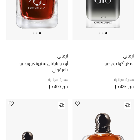
خصم حتى 70%
تسوقوا الآن
ما وصلنا حديثاً
ارماني
ارماني
عطر أكوا دي جيو
أو دو بارفان سترونغر ويذ يو
ما وصلنا حديثاً
باورفولي
هدية مجانية
هدية مجانية
الموسم الجديد
من
485 د.إ
من
400 د.إ
النساء
الحقائب النسائية
أحذية النسائية