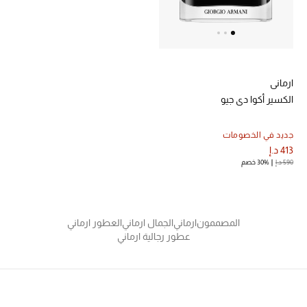
أبرز المصممين
العودة إلى المدرسة
تسوقوا التشكيلة
ارماني
الكسير أكوا دي جيو
مستلزمات المنزل
جديد في الخصومات
413 د.إ
590 د.إ
30% خصم
عرض جميع المنتجات
الهدايا
المصممون
ارماني
الجمال ارماني
العطور ارماني
ما وصلنا حديثا
عطور رجالية ارماني
أبرز المصممين
غرفة الطعام