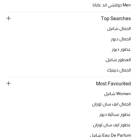
المجوهرات
Men دولتشي اند غابانا
Top Searches
عرض كل التنزيلات
الجمال شانيل
أبرز المصممين
الجمال ديور
عطور ديور
مجوهرات فاخرة للنساء
العطور شانيل
مجوهرات عصرية للنساء
الجمال ديبتيك
إكسسوارات للرجال
Most Favourited
Women شانيل
مجوهرات فاخرة للأطفال
الجمال ايف سان لوران
ساعات
عطور نسائية ديور
عطور ايف سان لوران
Eau De Parfum شانيل