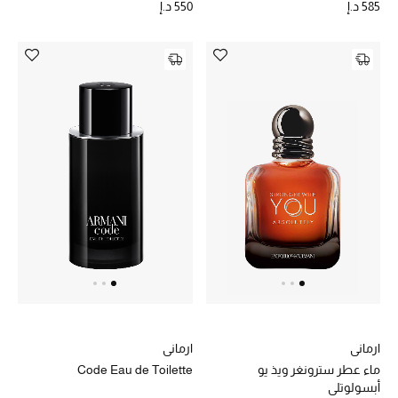
585 د.إ
550 د.إ
أحذية مختارة
تسوقوا الأحذية
الجمال
خصومات
جميع مستحضرات الجمال
الجديد في عالم الجمال
الأكثر مبيعاً
ارماني
ارماني
ماء عطر سترونغر ويذ يو
Code Eau de Toilette
العطور
أبسولوتلي