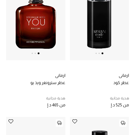
عرض جميع المنتجات
خصومات
ما وصلنا حديثاً
الموسم الجديد
ركن أناقة المنتجعات
حصريًا عبر الإنترنت
ارماني
ارماني
عطر كود
عطر سترونغر ويذ يو
جميع إصدارتنا النسائية
هدية مجانية
هدية مجانية
تشكيلة المناسبات للنساء
من
525 د.إ
من
465 د.إ
الحب للمحلي
الملابس الرياضية النسائية