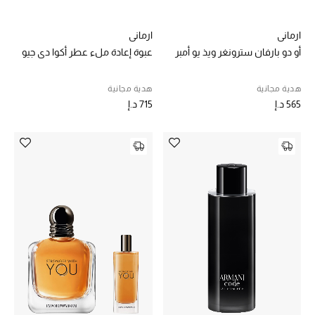
حقائب رجالية
ارماني
ارماني
أو دو بارفان سترونغر ويذ يو أمبر
عبوة إعادة ملء عطر أكوا دي جيو
العناية الشخصية بالرجال
هدية مجانية
هدية مجانية
565 د.إ
715 د.إ
صُممت للرجال
تسوقوا للرجال
الأطفال
عرض جميع المنتجات
خصومات
عودة صغاركم للمدارس