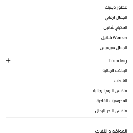
عرض جميع المنتجات
عطور ديبتيك
خصومات
الجمال ارماني
المكياج شانيل
ما وصلنا حديثاً
Women شانيل
الموسم الجديد
الجمال هيرميس
ركن أناقة المنتجعات
Trending
البدلات الرجالية
حصريًا عبر الإنترنت
القبعات
جميع إصدارتنا النسائية
ملابس النوم الرجالية
تشكيلة المناسبات للنساء
المجوهرات الفاخرة
ملابس البحر للرجال
الحب للمحلي
الملابس الرياضية النسائية
المواقع و اللغات