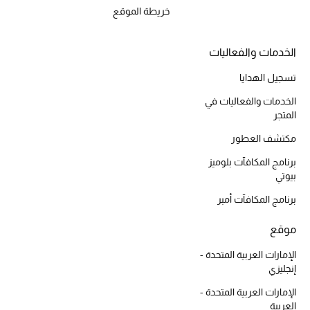
موضة نسائية
خريطة الموقع
تسوقوا للنساء
الخدمات والفعاليات
الحقائب
تسجيل الهدايا
الخدمات والفعاليات في
الموسم الجديد
المتجر
مكتشف العطور
الحقائب النسائية
برنامج المكافآت بلوميز
بيوتي
دليل ملتزمات الحقائب
برنامج المكافآت أمبر
حقائب رجالية
موقع
حقائب الأطفال
الإمارات العربية المتحدة -
إنجليزي
أبرز المصممين
الإمارات العربية المتحدة -
العربية