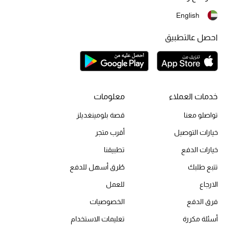
English
تشكيلة الأعراس
احصل عالتطبيق
حقائب وأحذية متطابقة
هدايا للنساء
ركن الفخامة
خدمات العملاء
معلومات
جميع الملابس النسائية
تواصلو معنا
قصة بلومينغديلز
خيارات التوصيل
أقرب متجر
جميع الأحذية النسائية
خيارات الدفع
تطبيقنا
جميع الحقائب النسائية
تتبع طلبك
طُرق أسهل للدفع
الارجاع
للعمل
جميع الإكسسورات النسائية
فرق الدفع
الخصوصيات
أسئلة مكررة
تعليمات الاستخدام