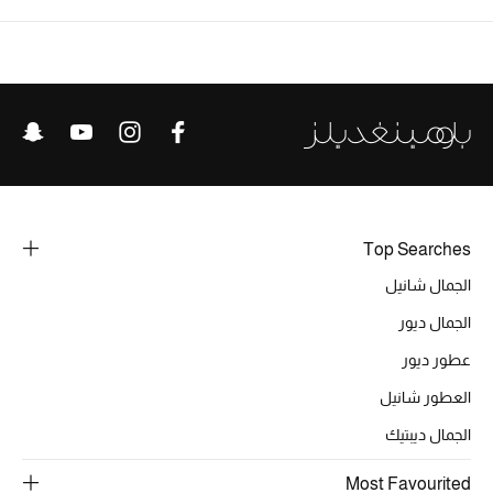
الرجال
الجمال
الأطفال
مستلزمات المنزل
المجوهرات
Top Searches
الجمال شانيل
الجمال ديور
جديد لدينا
نسوقوا أحدث ما وصلنا
عطور ديور
العطور شانيل
النساء
الجمال ديبتيك
Most Favourited