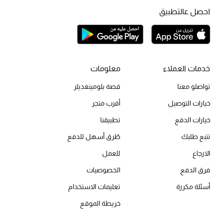
الجمال في بلوميز
احصل عالتطبيق
دليل مستلزمات الجمال
أبرز الماركات
خدمات العملاء
معلومات
تواصلو معنا
قصة بلومينغديلز
عطور الربيع
خيارات التوصيل
أقرب متجر
تسوقوا الآن
خيارات الدفع
تطبيقنا
تتبع طلبك
طُرق أسهل للدفع
الرجال
الارجاع
للعمل
فرق الدفع
الخصوصيات
عرض جميع المنتجات
أسئلة مكررة
تعليمات الاستخدام
خصومات
خريطة الموقع