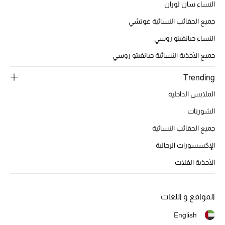
النساء سان لوران
مكتشف العطور
جميع الحقائب النسائية غوتشي
النساء جيانفيتو روسي
المكياج
جميع الأحذية النسائية جيانفيتو روسي
العناية بالبشرة
Trending
مستحضرات العناية
الملابس الداخلية
مستحضرات الاستحمام والعناية بالجسم
الشورتات
جميع الحقائب النسائية
العناية بالشعر
الإكسسورات الرجالية
الصحة والعافية
الأحذية الفلات
هدايا
المواقع و اللغات
مجموعة الجمال
English