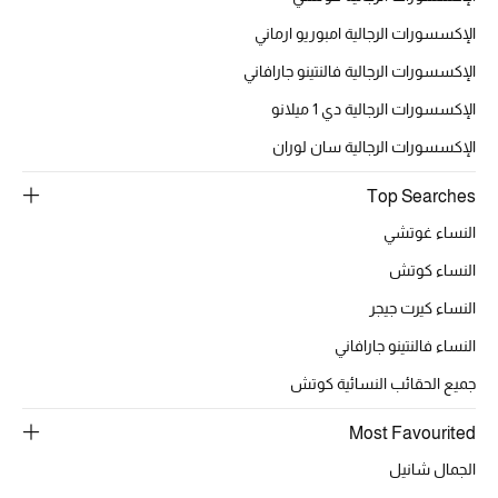
الإكسسورات الرجالية امبوريو ارماني
الإكسسورات الرجالية فالنتينو جارافاني
أحذية مختارة
الإكسسورات الرجالية دي 1 ميلانو
تسوقوا الأحذية
الإكسسورات الرجالية سان لوران
الجمال
Top Searches
النساء غوتشي
خصومات
النساء كوتش
النساء كيرت جيجر
جميع مستحضرات الجمال
النساء فالنتينو جارافاني
الجديد في عالم الجمال
جميع الحقائب النسائية كوتش
الأكثر مبيعاً
Most Favourited
الجمال شانيل
العطور