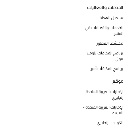
الهدايا
الخدمات والفعاليات
الموسم الجديد
تسجيل الهدايا
الخدمات والفعاليات في
ما وصلنا حديثاً
المتجر
ركن أناقة المنتجعات
مكتشف العطور
برنامج المكافآت بلوميز
حصريًا عبر الإنترنت
بيوتي
برنامج المكافآت أمبر
دليل مستلزمات الرجال
موقع
أبرز المصممين
الإمارات العربية المتحدة -
جميع الملابس الرجالية
إنجليزي
الإمارات العربية المتحدة -
الأحذية الرجالية
العربية
الكويت - إنجليزي
جميع الإكسسورات الرجالية