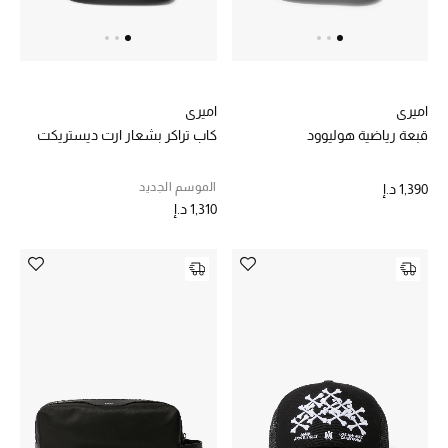
خصم حتى 70%
تسوقوا الآن
اميري
اميري
قبعة رياضية هوليوود
كاب تراكر بشعار ارت ديستريكت
ما وصلنا حديثاً
الموسم الجديد
1,390 د.إ
1,310 د.إ
ما وصلنا حديثاً
الموسم الجديد
النساء
الحقائب النسائية
أحذية النسائية