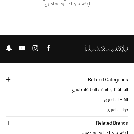
الإكسسورات الرجالية اميري
أبرز الحقائب
تسوقوا الحقائب
الأحذية
الموسم الجديد
أحذية النسائية
Related Categories
تشكيلة الأحذية
المحافظ وحاملات البطاقات اميري
القبعات اميري
الأحذية الرجالية
جوارب اميري
أحذية للأطفال
Related Brands
أبرز المصممين
الإكسسورات الرجالية غوتشي