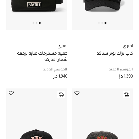
الرجال
الجمال
الأطفال
اميري
اميري
مستلزمات المنزل
كاب تراك بونز ستاكد
حقيبة مستلزمات عناية برقعة
شعار الماركة
المجوهرات
الموسم الجديد
الموسم الجديد
1,390 د.إ
1,940 د.إ
جديد لدينا
نسوقوا أحدث ما وصلنا
النساء