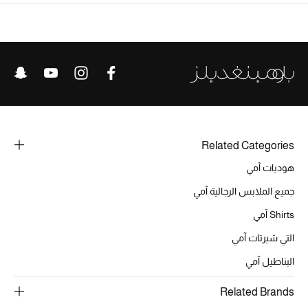
تشكيلة الأعراس
حقائب وأحذية متطابقة
هدايا للنساء
ركن الفخامة
Related Categories
جميع الملابس النسائية
هوديات آمي
جميع الأحذية النسائية
جميع الملابس الرجالية آمي
Shirts آمي
جميع الحقائب النسائية
التي شيرتات آمي
جميع الإكسسورات النسائية
البناطيل آمي
Related Brands