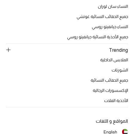
النساء سان لوران
أبرز الحقائب
جميع الحقائب النسائية غوتشي
تسوقوا الحقائب
النساء جيانفيتو روسي
جميع الأحذية النسائية جيانفيتو روسي
الأحذية
Trending
الملابس الداخلية
الموسم الجديد
الشورتات
أحذية النسائية
جميع الحقائب النسائية
تشكيلة الأحذية
الإكسسورات الرجالية
الأحذية الفلات
الأحذية الرجالية
أحذية للأطفال
المواقع و اللغات
أبرز المصممين
English