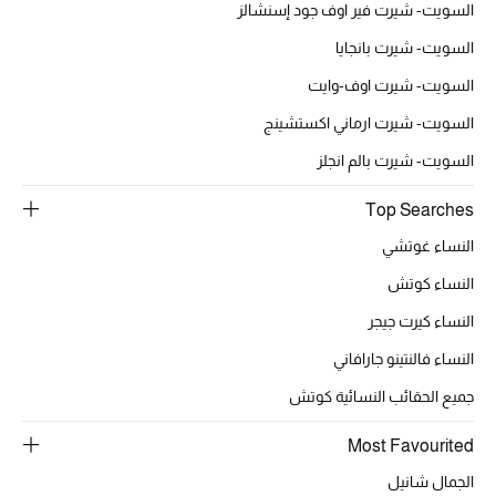
السويت- شيرت فير اوف جود إسنشالز
موضة نسائية
تسوقوا للنساء
السويت- شيرت بانجايا
السويت- شيرت اوف-وايت
الحقائب
السويت- شيرت ارماني اكستشينج
السويت- شيرت بالم انجلز
الموسم الجديد
Top Searches
الحقائب النسائية
النساء غوتشي
النساء كوتش
دليل ملتزمات الحقائب
النساء كيرت جيجر
حقائب رجالية
النساء فالنتينو جارافاني
حقائب الأطفال
جميع الحقائب النسائية كوتش
Most Favourited
أبرز المصممين
الجمال شانيل