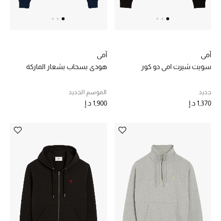
خصم حتى 70%
تسوقوا الآن
آمي
آمي
سويت شيرت امي دو كور
هودي بسحاب بشعار الماركة
ما وصلنا حديثاً
جديد
الموسم الجديد
1,370 د.إ
1,900 د.إ
ما وصلنا حديثاً
الموسم الجديد
النساء
الحقائب النسائية
أحذية النسائية