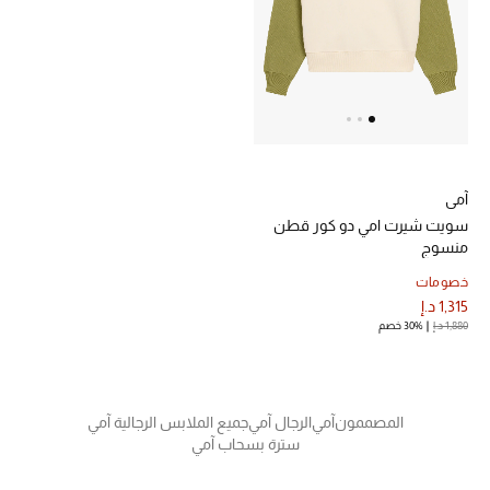
عرض جميع المنتجات
خصومات
ما وصلنا حديثاً
الموسم الجديد
آمي
ركن أناقة المنتجعات
سويت شيرت امي دو كور قطن
منسوج
حصريًا عبر الإنترنت
خصومات
1,315 د.إ
جميع إصدارتنا النسائية
1,880 د.إ
30% خصم
تشكيلة المناسبات للنساء
الحب للمحلي
المصممون
آمي
الرجال آمي
جميع الملابس الرجالية آمي
سترة بسحاب آمي
الملابس الرياضية النسائية