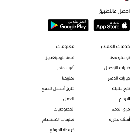
احصل عالتطبيق
أحذية مختارة
تسوقوا الأحذية
خدمات العملاء
معلومات
الجمال
تواصلو معنا
قصة بلومينغديلز
خيارات التوصيل
أقرب متجر
خصومات
خيارات الدفع
تطبيقنا
جميع مستحضرات الجمال
تتبع طلبك
طُرق أسهل للدفع
الارجاع
للعمل
الجديد في عالم الجمال
فرق الدفع
الخصوصيات
الأكثر مبيعاً
أسئلة مكررة
تعليمات الاستخدام
خريطة الموقع
العطور