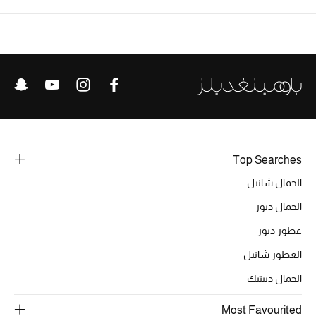
الرجال
الجمال
الأطفال
مستلزمات المنزل
المجوهرات
Top Searches
الجمال شانيل
الجمال ديور
جديد لدينا
نسوقوا أحدث ما وصلنا
عطور ديور
العطور شانيل
النساء
الجمال ديبتيك
Most Favourited