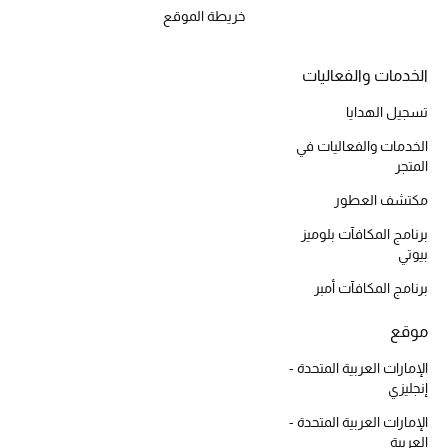
موضة نسائية
خريطة الموقع
تسوقوا للنساء
الخدمات والفعاليات
الحقائب
تسجيل الهدايا
الخدمات والفعاليات في
الموسم الجديد
المتجر
مكتشف العطور
الحقائب النسائية
برنامج المكافآت بلوميز
بيوتي
دليل ملتزمات الحقائب
برنامج المكافآت أمبر
حقائب رجالية
موقع
حقائب الأطفال
الإمارات العربية المتحدة -
إنجليزي
أبرز المصممين
الإمارات العربية المتحدة -
العربية