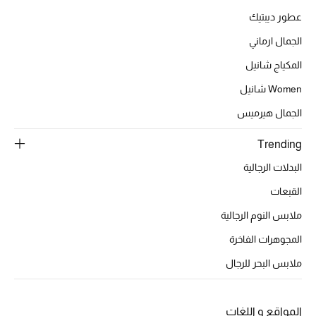
عرض جميع المنتجات
عطور ديبتيك
خصومات
الجمال ارماني
المكياج شانيل
ما وصلنا حديثاً
Women شانيل
الموسم الجديد
الجمال هيرميس
ركن أناقة المنتجعات
Trending
البدلات الرجالية
حصريًا عبر الإنترنت
القبعات
جميع إصدارتنا النسائية
ملابس النوم الرجالية
تشكيلة المناسبات للنساء
المجوهرات الفاخرة
ملابس البحر للرجال
الحب للمحلي
الملابس الرياضية النسائية
المواقع و اللغات