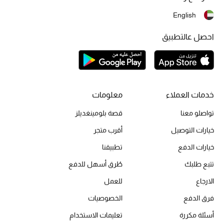
English
تشكيلة الأعراس
احصل عالتطبيق
حقائب وأحذية متطابقة
هدايا للنساء
ركن الفخامة
خدمات العملاء
معلومات
جميع الملابس النسائية
تواصلو معنا
قصة بلومينغديلز
خيارات التوصيل
أقرب متجر
جميع الأحذية النسائية
خيارات الدفع
تطبيقنا
جميع الحقائب النسائية
تتبع طلبك
طُرق أسهل للدفع
الارجاع
للعمل
جميع الإكسسورات النسائية
فرق الدفع
الخصوصيات
أسئلة مكررة
تعليمات الاستخدام