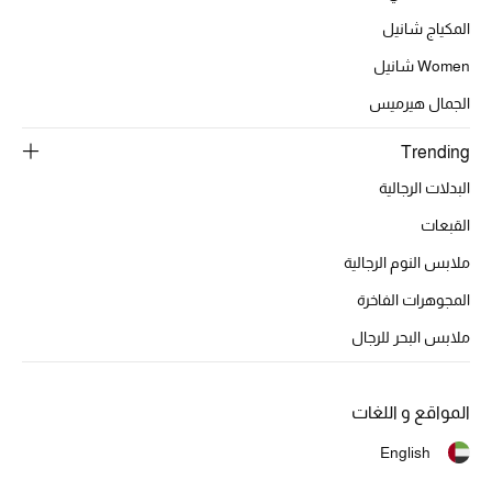
عرض جميع المنتجات
المكياج شانيل
خصومات
Women شانيل
الجمال هيرميس
ما وصلنا حديثاً
Trending
الموسم الجديد
البدلات الرجالية
ركن أناقة المنتجعات
القبعات
ملابس النوم الرجالية
حصريًا عبر الإنترنت
المجوهرات الفاخرة
جميع إصدارتنا النسائية
ملابس البحر للرجال
تشكيلة المناسبات للنساء
المواقع و اللغات
الحب للمحلي
English
الملابس الرياضية النسائية