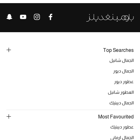
الرجال
الجمال
الأطفال
مستلزمات المنزل
Top Searches
الجمال شانيل
المجوهرات
الجمال ديور
عطور ديور
جديد لدينا
العطور شانيل
نسوقوا أحدث ما وصلنا
الجمال ديبتيك
Most Favourited
النساء
عطور ديبتيك
الجمال ارماني