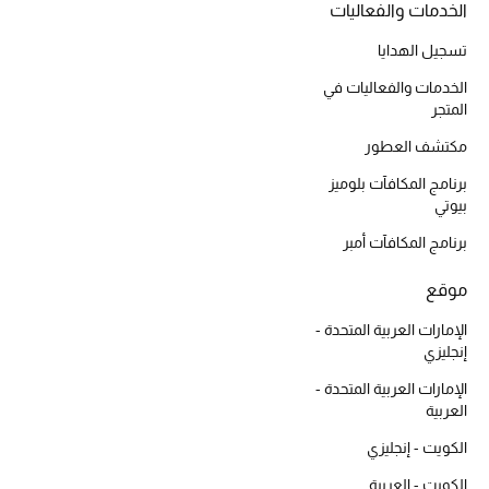
الخدمات والفعاليات
موضة نسائية
تسوقوا للنساء
تسجيل الهدايا
الخدمات والفعاليات في
المتجر
الحقائب
مكتشف العطور
الموسم الجديد
برنامج المكافآت بلوميز
بيوتي
الحقائب النسائية
برنامج المكافآت أمبر
دليل ملتزمات الحقائب
موقع
الإمارات العربية المتحدة -
حقائب رجالية
إنجليزي
الإمارات العربية المتحدة -
حقائب الأطفال
العربية
أبرز المصممين
الكويت - إنجليزي
الكويت - العربية