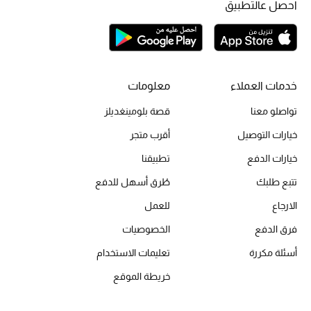
احصل عالتطبيق
تشكيلة الأعراس
حقائب وأحذية متطابقة
خدمات العملاء
معلومات
هدايا للنساء
تواصلو معنا
قصة بلومينغديلز
ركن الفخامة
خيارات التوصيل
أقرب متجر
جميع الملابس النسائية
خيارات الدفع
تطبيقنا
تتبع طلبك
طُرق أسهل للدفع
جميع الأحذية النسائية
الارجاع
للعمل
جميع الحقائب النسائية
فرق الدفع
الخصوصيات
أسئلة مكررة
تعليمات الاستخدام
جميع الإكسسورات النسائية
خريطة الموقع