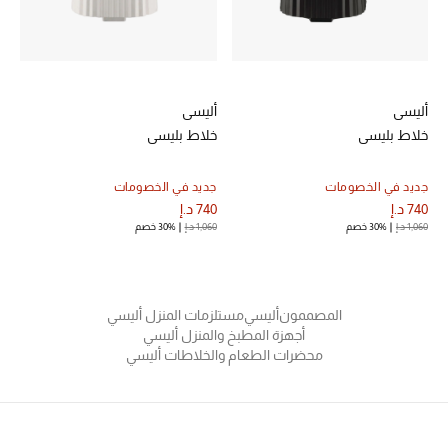
خصم حتى 70%
تسوقوا الآن
أليسي
أليسي
خلاط بليسي
خلاط بليسي
ما وصلنا حديثاً
جديد في الخصومات
جديد في الخصومات
740 د.إ
740 د.إ
ما وصلنا حديثاً
1,060 د.إ
30% خصم
1,060 د.إ
30% خصم
الموسم الجديد
المصممون
أليسي
مستلزمات المنزل أليسي
النساء
أجهزة المطبخ والمنزل أليسي
محضرات الطعام والخلاطات أليسي
الحقائب النسائية
أحذية النسائية