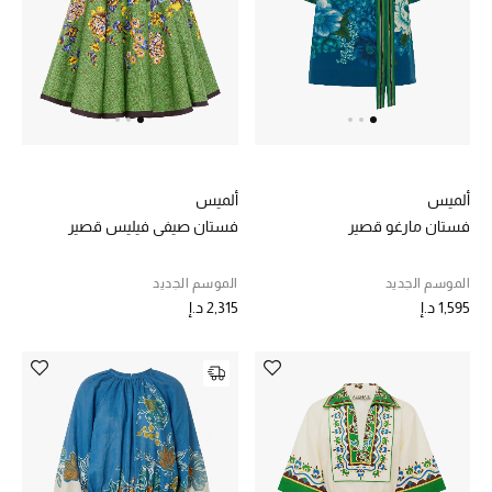
عرض جميع المنتجات
خصومات
ما وصلنا حديثاً
الموسم الجديد
ألميس
ألميس
ركن أناقة المنتجعات
فستان مارغو قصير
فستان صيفي فيليس قصير
حصريًا عبر الإنترنت
الموسم الجديد
الموسم الجديد
1,595 د.إ
2,315 د.إ
جميع إصدارتنا النسائية
تشكيلة المناسبات للنساء
الحب للمحلي
الملابس الرياضية النسائية