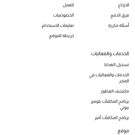
الارجاع
للعمل
حقائب رجالية
فرق الدفع
الخصوصيات
العناية الشخصية بالرجال
أسئلة مكررة
تعليمات الاستخدام
خريطة الموقع
صُممت للرجال
الخدمات والفعاليات
تسوقوا للرجال
تسجيل الهدايا
الخدمات والفعاليات في
الأطفال
المتجر
مكتشف العطور
عرض جميع المنتجات
برنامج المكافآت بلوميز
بيوتي
خصومات
برنامج المكافآت أمبر
عودة صغاركم للمدارس
موقع