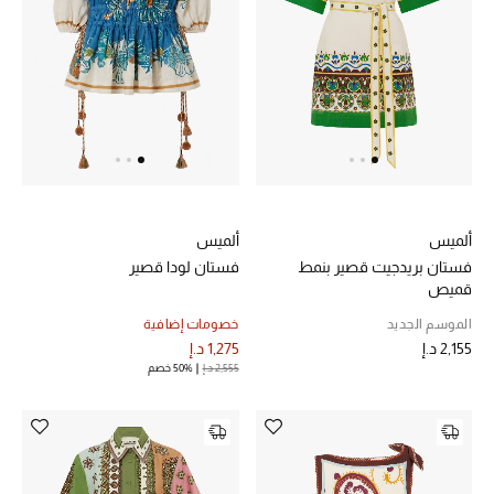
تشكيلة الأعراس
حقائب وأحذية متطابقة
هدايا للنساء
ركن الفخامة
ألميس
ألميس
جميع الملابس النسائية
فستان بريدجيت قصير بنمط
فستان لودا قصير
قميص
جميع الأحذية النسائية
الموسم الجديد
خصومات إضافية
2,155 د.إ
1,275 د.إ
جميع الحقائب النسائية
2,555 د.إ
50% خصم
جميع الإكسسورات النسائية