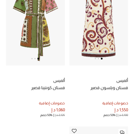
موضة نسائية
تسوقوا للنساء
الحقائب
الموسم الجديد
الحقائب النسائية
دليل ملتزمات الحقائب
ألميس
ألميس
فستان ويلسون قصير
فستان كونتينا قصير
حقائب رجالية
خصومات إضافية
خصومات إضافية
حقائب الأطفال
1,550 د.إ
1,060 د.إ
3,100 د.إ
50% خصم
2,125 د.إ
50% خصم
أبرز المصممين