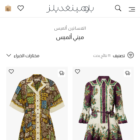
تخفيضات
0
مشاهدة الكل
الفساتين ألميس
ميني ألميس
جديد في الخصومات
تصنيف
مختارات الخبراء
11 نتائج بحث
مزيد من التخفيضات
النساء
الرجال
الجمال
الأطفال
مستلزمات المنزل