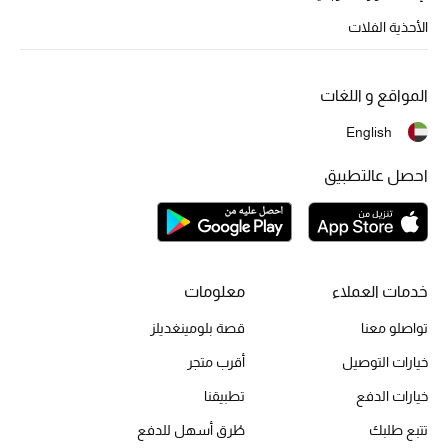
الهدايا
الأحذية الفلات
الموسم الجديد
المواقع و اللغات
ما وصلنا حديثاً
English
ركن أناقة المنتجعات
احصل عالتطبيق
حصريًا عبر الإنترنت
دليل مستلزمات الرجال
أبرز المصممين
خدمات العملاء
معلومات
تواصلو معنا
قصة بلومينغديلز
جميع الملابس الرجالية
خيارات التوصيل
أقرب متجر
الأحذية الرجالية
خيارات الدفع
تطبيقنا
تتبع طلبك
طُرق أسهل للدفع
جميع الإكسسورات الرجالية