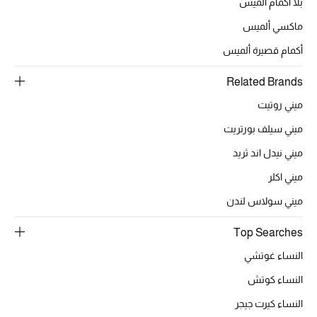
بلا أكمام ألميس
مكتشف العطور
ماكسي ألميس
أكمام قصيرة ألميس
المكياج
Related Brands
العناية بالبشرة
ميني روتيت
مستحضرات العناية
ميني سيلف بورتريت
ميني نيدل اند ثريد
مستحضرات الاستحمام والعناية بالجسم
ميني اكلر
العناية بالشعر
ميني سولاس لندن
الصحة والعافية
Top Searches
النساء غوتشي
هدايا
النساء كوتش
مجموعة الجمال
النساء كيرت جيجر