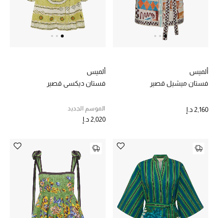
الرجال
الجمال
الأطفال
ألميس
ألميس
مستلزمات المنزل
فستان ميشيل قصير
فستان ديكسي قصير
المجوهرات
الموسم الجديد
2,160 د.إ
2,020 د.إ
جديد لدينا
نسوقوا أحدث ما وصلنا
النساء