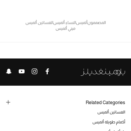
المصممون
ألميس
النساء ألميس
الفساتين ألميس
أحذية مختارة
ميني ألميس
تسوقوا الأحذية
الجمال
خصومات
جميع مستحضرات الجمال
الجديد في عالم الجمال
Related Categories
الأكثر مبيعاً
الفساتين ألميس
أكمام طويلة ألميس
العطور