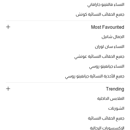
الجمال في بلوميز
النساء فالنتينو جارافاني
جميع الحقائب النسائية كوتش
دليل مستلزمات الجمال
Most Favourited
أبرز الماركات
الجمال شانيل
النساء سان لوران
جميع الحقائب النسائية غوتشي
عطور الربيع
تسوقوا الآن
النساء جيانفيتو روسي
جميع الأحذية النسائية جيانفيتو روسي
الرجال
Trending
الملابس الداخلية
عرض جميع المنتجات
الشورتات
خصومات
جميع الحقائب النسائية
الإكسسورات الرجالية