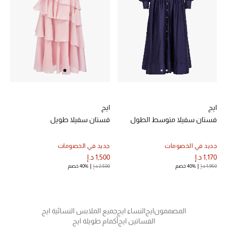
خصم حتى 70%
تسوقوا الآن
ما وصلنا حديثاً
ايج
ايج
ما وصلنا حديثاً
فستان سفيلا متوسط الطول
فستان سفيلا طويل
الموسم الجديد
جديد في الخصومات
جديد في الخصومات
1,170 د.إ
1,500 د.إ
النساء
1,950 د.إ
40% خصم
2,500 د.إ
40% خصم
الحقائب النسائية
أحذية النسائية
المصممون
ايج
النساء ايج
جميع الملابس النسائية ايج
الفساتين ايج
أكمام طويلة ايج