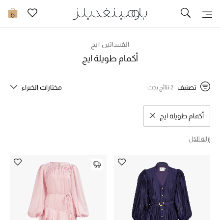
تخفيضات
0
مشاهدة الكل
الفساتين ايج
أكمام طويلة ايج
جديد في الخصومات
تصنيف
مختارات الخبراء
2 نتائج بحث
مزيد من التخفيضات
النساء
أكمام طويلة ايج
مسح نتائج البحث النوع المحدد
الرجال
إزالة الكل
الجمال
الأطفال
مستلزمات المنزل