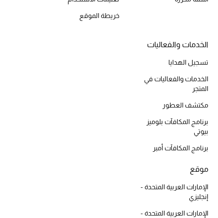
موضة نسائية
تسوقوا للنساء
خريطة الموقع
الخدمات والفعاليات
الحقائب
تسجيل الهدايا
الخدمات والفعاليات في
الموسم الجديد
المتجر
الحقائب النسائية
مكتشف العطور
برنامج المكافآت بلوميز
دليل ملتزمات الحقائب
بيوتي
برنامج المكافآت أمبر
حقائب رجالية
موقع
حقائب الأطفال
الإمارات العربية المتحدة -
إنجليزي
أبرز المصممين
الإمارات العربية المتحدة -