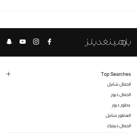
الرجال
الجمال
الأطفال
مستلزمات المنزل
المجوهرات
Top Searches
الجمال شانيل
جديد لدينا
الجمال ديور
نسوقوا أحدث ما وصلنا
عطور ديور
العطور شانيل
النساء
الجمال ديبتيك