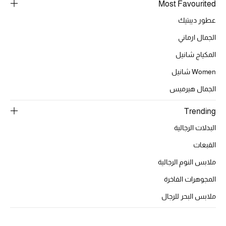
عرض جميع المنتجات
Most Favourited
عطور ديبتيك
خصومات
الجمال ارماني
ما وصلنا حديثاً
المكياج شانيل
Women شانيل
الموسم الجديد
الجمال هيرميس
ركن أناقة المنتجعات
Trending
حصريًا عبر الإنترنت
البدلات الرجالية
القبعات
جميع إصدارتنا النسائية
ملابس النوم الرجالية
تشكيلة المناسبات للنساء
المجوهرات الفاخرة
الحب للمحلي
ملابس البحر للرجال
الملابس الرياضية النسائية