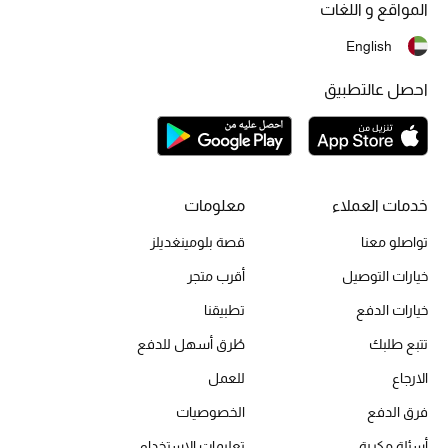
المواقع و اللغات
تشكيلة الأعراس
English
حقائب وأحذية متطابقة
احصل عالتطبيق
هدايا للنساء
ركن الفخامة
خدمات العملاء
معلومات
جميع الملابس النسائية
تواصلو معنا
قصة بلومينغديلز
جميع الأحذية النسائية
خيارات التوصيل
أقرب متجر
خيارات الدفع
تطبيقنا
جميع الحقائب النسائية
تتبع طلبك
طُرق أسهل للدفع
جميع الإكسسورات النسائية
الارجاع
للعمل
فرق الدفع
الخصوصيات
أسئلة مكررة
تعليمات الاستخدام