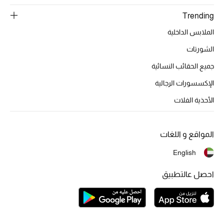
Trending
الديكورات والإكسسوارات
الملابس الداخلية
الأثاث
الشورتات
جميع الحقائب النسائية
الشراشف
الإكسسورات الرجالية
الحمام
الأحذية الفلات
أجهزة المطبخ والمنزل
المواقع و اللغات
الشموع والعطور المنزلية
English
احصل عالتطبيق
مستلزمات المنزل
تسوقوا للمنزل