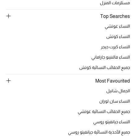
أبرز المصممين
مستلزمات المنزل
Top Searches
النساء غوتشي
العودة إلى المدرسة
تسوقوا التشكيلة
النساء كوتش
النساء كيرت جيجر
مستلزمات المنزل
النساء فالنتينو جارافاني
جميع الحقائب النسائية كوتش
عرض جميع المنتجات
Most Favourited
الهدايا
الجمال شانيل
النساء سان لوران
ما وصلنا حديثا
جميع الحقائب النسائية غوتشي
أبرز المصممين
النساء جيانفيتو روسي
جميع الأحذية النسائية جيانفيتو روسي
غرفة الطعام