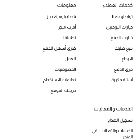
المجوهرات
خدمات العملاء
معلومات
تواصلو معنا
قصة بلومينغديلز
عرض كل التنزيلات
خيارات التوصيل
أقرب متجر
خيارات الدفع
تطبيقنا
أبرز المصممين
تتبع طلبك
طُرق أسهل للدفع
مجوهرات فاخرة للنساء
الارجاع
للعمل
مجوهرات عصرية للنساء
فرق الدفع
الخصوصيات
أسئلة مكررة
تعليمات الاستخدام
إكسسوارات للرجال
خريطة الموقع
مجوهرات فاخرة للأطفال
الخدمات والفعاليات
ساعات
تسجيل الهدايا
الخدمات والفعاليات في
المتجر