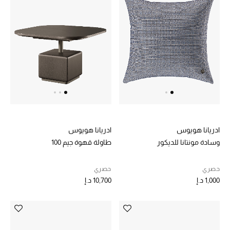
موضة نسائية
تسوقوا للنساء
الحقائب
الموسم الجديد
الحقائب النسائية
ادريانا هويوس
ادريانا هويوس
دليل ملتزمات الحقائب
وسادة مونتانا للديكور
طاولة قهوة جيم 100
حقائب رجالية
حصري
حصري
1,000 د.إ
10,700 د.إ
حقائب الأطفال
أبرز المصممين