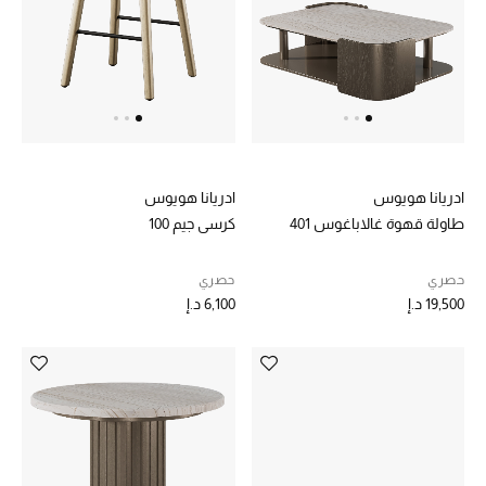
عرض جميع المنتجات
خصومات
ما وصلنا حديثاً
الموسم الجديد
ادريانا هويوس
ادريانا هويوس
ركن أناقة المنتجعات
طاولة قهوة غالاباغوس 401
كرسي جيم 100
حصريًا عبر الإنترنت
حصري
حصري
19,500 د.إ
6,100 د.إ
جميع إصدارتنا النسائية
تشكيلة المناسبات للنساء
الحب للمحلي
الملابس الرياضية النسائية