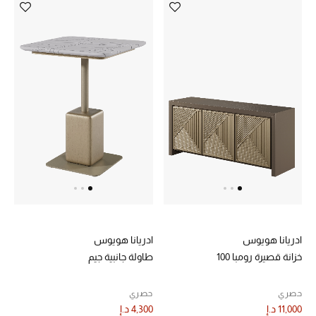
أحذية مختارة
تسوقوا الأحذية
الجمال
خصومات
جميع مستحضرات الجمال
الجديد في عالم الجمال
ادريانا هويوس
ادريانا هويوس
خزانة قصيرة رومبا 100
طاولة جانبية جيم
الأكثر مبيعاً
حصري
حصري
العطور
11,000 د.إ
4,300 د.إ