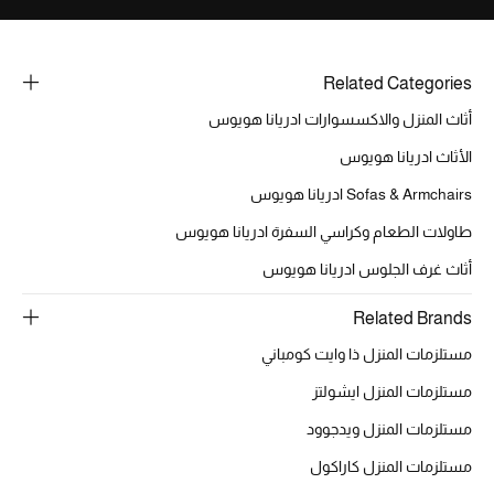
الهدايا
الموسم الجديد
Related Categories
أثاث المنزل والاكسسوارات ادريانا هويوس
ما وصل حديثاً
الأثاث ادريانا هويوس
ركن أناقة المنتجعات
Sofas & Armchairs ادريانا هويوس
طاولات الطعام وكراسي السفرة ادريانا هويوس
هدايا للأطفال
أثاث غرف الجلوس ادريانا هويوس
تشكيلة مستلزمات الأطفال
Related Brands
مستلزمات الأطفال الرضع
مستلزمات المنزل ذا وايت كومباني
مستلزمات المنزل ايشولتز
مستلزمات البنات (2 - 14 سنة)
مستلزمات المنزل ويدجوود
مستلزمات الأولاد (2 - 14 سنة)
مستلزمات المنزل كاراكول