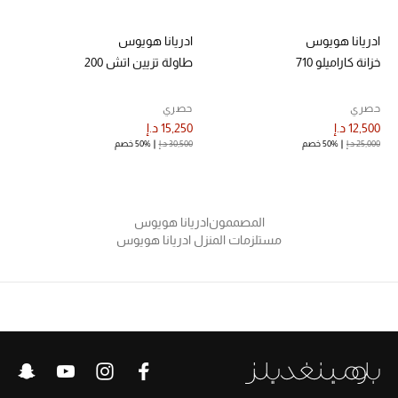
حقائب رجالية
ادريانا هويوس
ادريانا هويوس
خزانة كاراميلو 710
طاولة تزيين اتش 200
العناية الشخصية بالرجال
حصري
حصري
12,500 د.إ
15,250 د.إ
25,000 د.إ
50% خصم
30,500 د.إ
50% خصم
صُممت للرجال
تسوقوا للرجال
المصممون
ادريانا هويوس
الأطفال
مستلزمات المنزل ادريانا هويوس
عرض جميع المنتجات
خصومات
عودة صغاركم للمدارس