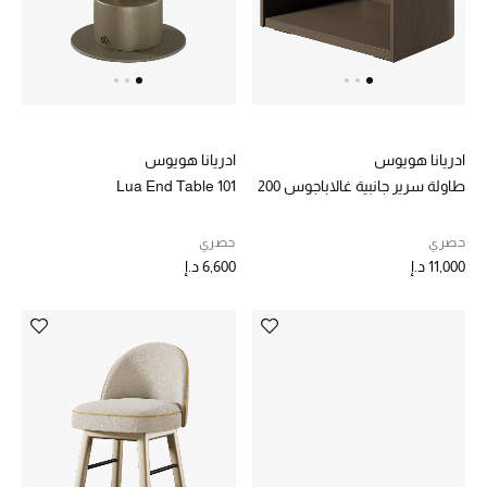
الرجال
الجمال
الأطفال
ادريانا هويوس
ادريانا هويوس
مستلزمات المنزل
طاولة سرير جانبية غالاباجوس 200
Lua End Table 101
المجوهرات
حصري
حصري
11,000 د.إ
6,600 د.إ
جديد لدينا
نسوقوا أحدث ما وصلنا
النساء