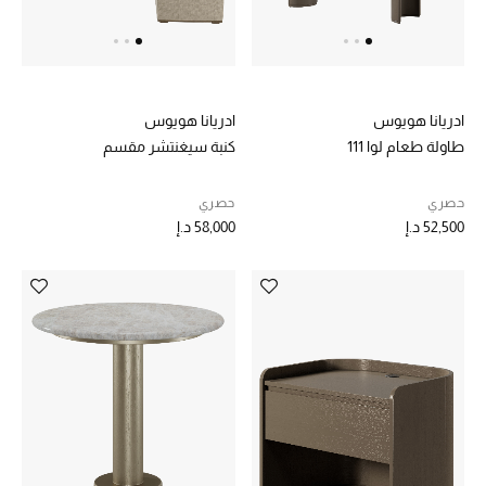
خصم حتى 70%
تسوقوا الآن
ادريانا هويوس
ادريانا هويوس
طاولة طعام لوا 111
كنبة سيغنتشر مقسم
ما وصلنا حديثاً
حصري
حصري
52,500 د.إ
58,000 د.إ
ما وصلنا حديثاً
الموسم الجديد
النساء
الحقائب النسائية
أحذية النسائية