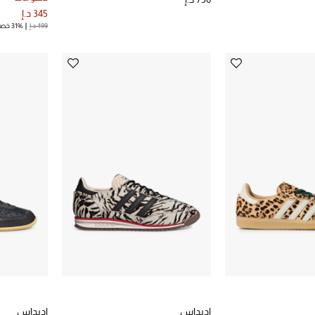
345 د.إ
499 د.إ
31% خصم
اديداس
اديداس