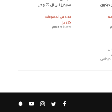
ن ديكون
سنيكرز اس ال 72 او جي
ية
جديد في الخصومات
235 د.إ
599 د.إ
61% خصم
اس
 اديداس