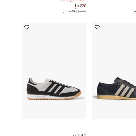
220 د.إ
559 د.إ
61% خصم
اديداس