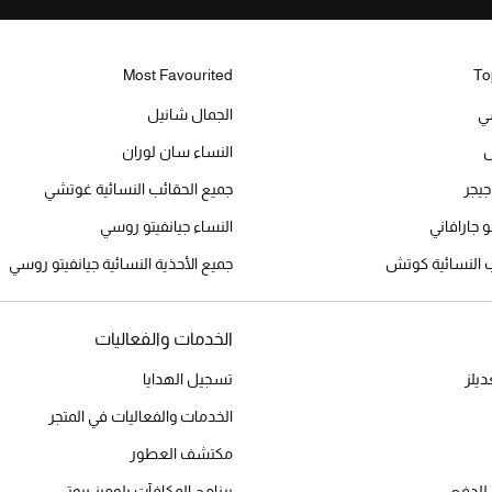
Most Favourited
To
ي
الجمال شانيل
ش
النساء سان لوران
جيجر
جميع الحقائب النسائية غوتشي
و جارافاني
النساء جيانفيتو روسي
ب النسائية كوتش
جميع الأحذية النسائية جيانفيتو روسي
الخدمات والفعاليات
يلز
تسجيل الهدايا
الخدمات والفعاليات في المتجر
مكتشف العطور
للدفع
برنامج المكافآت بلوميز بيوتي