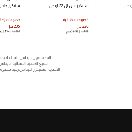
و جي
سنيكرز اس ال 72 او جي
سنيكرز جابا
خصومات إضافية
خصومات إضاف
220 د.إ
235 د.إ
559 د.إ
61% خصم
599 د.إ
61% خصم
المصممون
اديداس
النساء اديد
جميع الأحذية النسائية اديداس
الأحذية السنيكرز اديداس
رقبة قصيرة