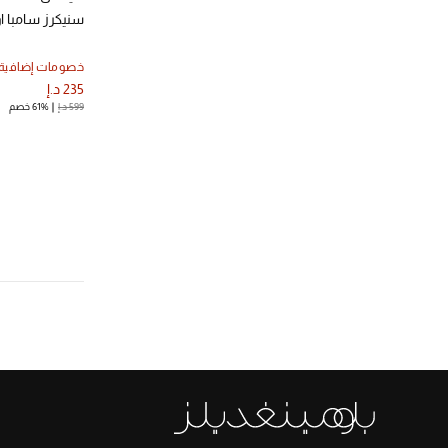
سنيكرز سامبا ا
خصومات إضافية
235 د.إ
599 د.إ
61% خصم