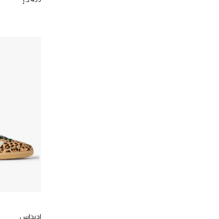
اديداس