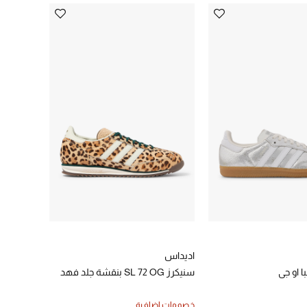
اديداس
 او جي
سنيكرز SL 72 OG بنقشة جلد فهد
خصومات إضافية