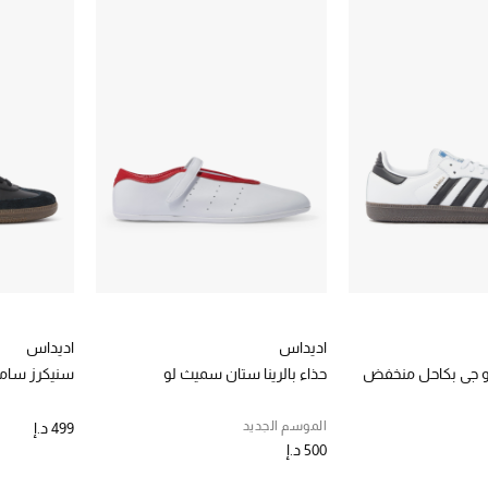
اديداس
اديداس
او جي بكاحل منخفض
حذاء بالرينا ستان سميث لو
سنيكرز سام
الموسم الجديد
499 د.إ
500 د.إ