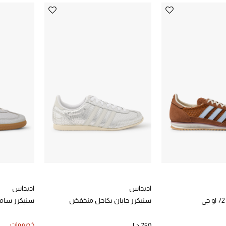
اديداس
اديداس
سنيكرز جابان بكاحل منخفض
سنيكرز سامبا
خصومات
750 د.إ