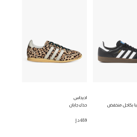
اديداس
با بكاحل منخفض
حذاء جابان
659 د.إ