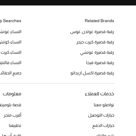
p Searches
Related Brands
رقبة قصيرة غولدن غوس
النساء غوتش
رقبة قصيرة كيرت جيجر
النساء كوت
رقبة قصيرة غوتشي
النساء كيرت 
رقبة قصيرة فيجا
النساء فالنتين
رقبة قصيرة اكسل اريجاتو
جميع الحقائ
خدمات العملاء
معلومات
تواصلو معنا
قصة بلومينغد
خيارات التوصيل
أقرب متجر
خيارات الدفع
تطبيقنا
تتبع طلبك
طُرق أسهل 