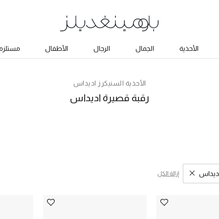
الأحذية
الجمال
الرجال
الأطفال
مستلزما
الأحذية السنيكرز اديداس
رقبة قصيرة اديداس
اديداس
إزالة الكل
ح نتائج البحث النوع المحدد