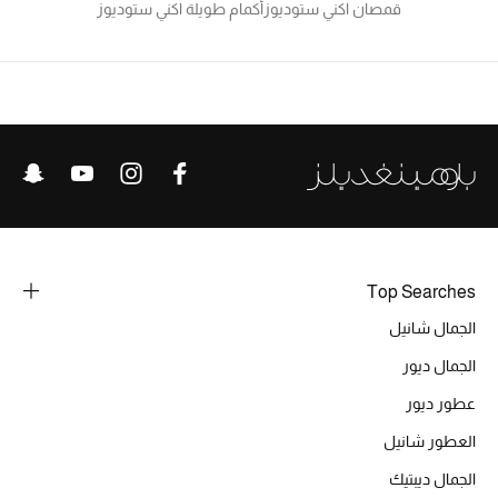
قمصان اكني ستوديوز
أكمام طويلة اكني ستوديوز
الرجال
الجمال
الأطفال
مستلزمات المنزل
المجوهرات
Top Searches
جديد لدينا
الجمال شانيل
نسوقوا أحدث ما وصلنا
الجمال ديور
عطور ديور
النساء
العطور شانيل
الجمال ديبتيك