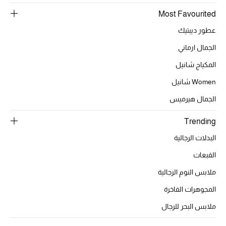
عرض جميع المنتجات
Most Favourited
خصومات
عطور ديبتيك
الجمال ارماني
ما وصلنا حديثاً
المكياج شانيل
الموسم الجديد
Women شانيل
ركن أناقة المنتجعات
الجمال هيرميس
Trending
حصريًا عبر الإنترنت
البدلات الرجالية
جميع إصدارتنا النسائية
القبعات
تشكيلة المناسبات للنساء
ملابس النوم الرجالية
المجوهرات الفاخرة
الحب للمحلي
ملابس البحر للرجال
الملابس الرياضية النسائية