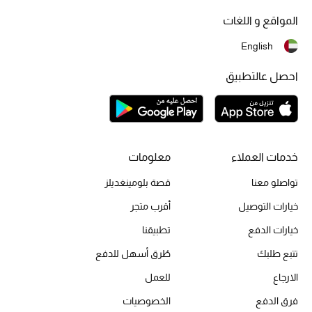
المواقع و اللغات
تشكيلة الأعراس
English
حقائب وأحذية متطابقة
احصل عالتطبيق
هدايا للنساء
ركن الفخامة
خدمات العملاء
معلومات
جميع الملابس النسائية
تواصلو معنا
قصة بلومينغديلز
جميع الأحذية النسائية
خيارات التوصيل
أقرب متجر
جميع الحقائب النسائية
خيارات الدفع
تطبيقنا
تتبع طلبك
طُرق أسهل للدفع
جميع الإكسسورات النسائية
الارجاع
للعمل
فرق الدفع
الخصوصيات