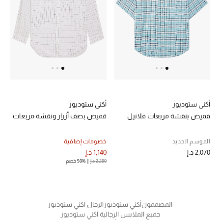
خصم حتى 70%
تسوقوا الآن
ما وصلنا حديثاً
أكني ستوديوز
أكني ستوديوز
ما وصلنا حديثاً
قميص بنقشة مربعات فلانيل
قميص بصف أزرار ونقشة مربعات
الموسم الجديد
الموسم الجديد
خصومات إضافية
2,070 د.إ
1,140 د.إ
النساء
2,280 د.إ
50% خصم
الحقائب النسائية
أحذية النسائية
المصممون
أكني ستوديوز
الرجال اكني ستوديوز
جميع الملابس الرجالية اكني ستوديوز