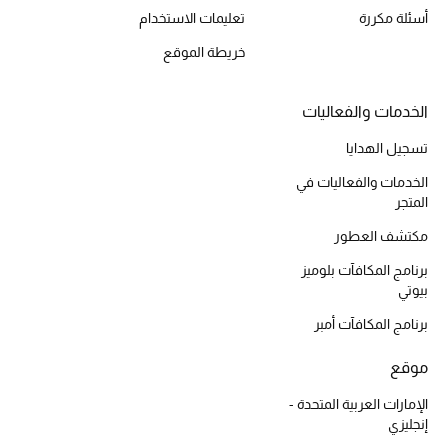
موضة نسائية
أسئلة مكررة
تعليمات الاستخدام
تسوقوا للنساء
خريطة الموقع
الحقائب
الخدمات والفعاليات
تسجيل الهدايا
الموسم الجديد
الخدمات والفعاليات في
المتجر
الحقائب النسائية
مكتشف العطور
دليل ملتزمات الحقائب
برنامج المكافآت بلوميز
بيوتي
حقائب رجالية
برنامج المكافآت أمبر
حقائب الأطفال
موقع
الإمارات العربية المتحدة -
أبرز المصممين
إنجليزي