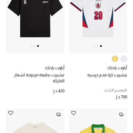
الرجال
الجمال
الأطفال
مستلزمات المنزل
المجوهرات
أباوت بلانك
أباوت بلانك
تيشيرت كرة قدم جرسيه
تيشيرت بطبعة مزدوجة لشعار
الماركة
جديد لدينا
الموسم الجديد
420 د.إ
نسوقوا أحدث ما وصلنا
700 د.إ
النساء