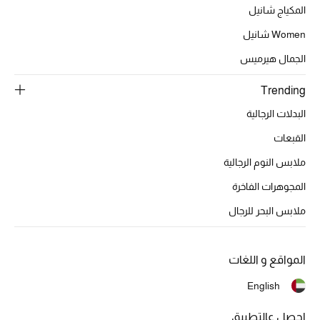
المكياج شانيل
الديكورات والإكسسوارات
Women شانيل
الجمال هيرميس
الأثاث
Trending
الشراشف
البدلات الرجالية
الحمام
القبعات
ملابس النوم الرجالية
أجهزة المطبخ والمنزل
المجوهرات الفاخرة
الشموع والعطور المنزلية
ملابس البحر للرجال
المواقع و اللغات
مستلزمات المنزل
تسوقوا للمنزل
English
احصل عالتطبيق