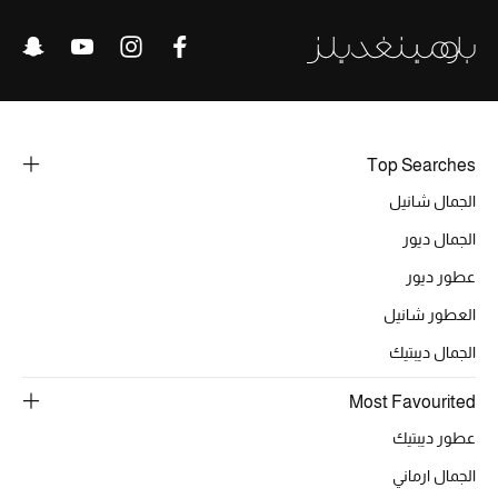
أبرز المصممين
العودة إلى المدرسة
تسوقوا التشكيلة
Top Searches
الجمال شانيل
مستلزمات المنزل
الجمال ديور
عطور ديور
عرض جميع المنتجات
العطور شانيل
الهدايا
الجمال ديبتيك
ما وصلنا حديثا
Most Favourited
أبرز المصممين
عطور ديبتيك
الجمال ارماني
غرفة الطعام