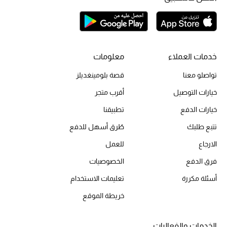
المجوهرات
عرض كل التنزيلات
خدمات العملاء
معلومات
أبرز المصممين
تواصلو معنا
قصة بلومينغديلز
مجوهرات فاخرة للنساء
خيارات التوصيل
أقرب متجر
خيارات الدفع
تطبيقنا
مجوهرات عصرية للنساء
تتبع طلبك
طُرق أسهل للدفع
إكسسوارات للرجال
الارجاع
للعمل
مجوهرات فاخرة للأطفال
فرق الدفع
الخصوصيات
أسئلة مكررة
تعليمات الاستخدام
ساعات
خريطة الموقع
الخدمات والفعاليات