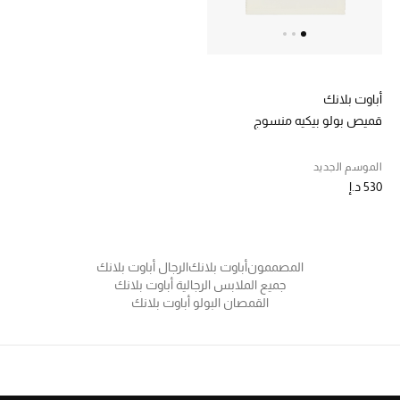
خصم حتى 70%
تسوقوا الآن
أباوت بلانك
قميص بولو بيكيه منسوج
ما وصلنا حديثاً
الموسم الجديد
530 د.إ
ما وصلنا حديثاً
الموسم الجديد
المصممون
أباوت بلانك
الرجال أباوت بلانك
النساء
جميع الملابس الرجالية أباوت بلانك
القمصان البولو أباوت بلانك
الحقائب النسائية
أحذية النسائية