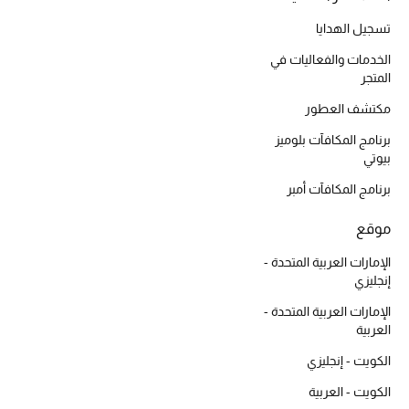
موضة نسائية
تسوقوا للنساء
تسجيل الهدايا
الخدمات والفعاليات في
المتجر
الحقائب
مكتشف العطور
برنامج المكافآت بلوميز
الموسم الجديد
بيوتي
برنامج المكافآت أمبر
الحقائب النسائية
موقع
دليل ملتزمات الحقائب
الإمارات العربية المتحدة -
إنجليزي
حقائب رجالية
الإمارات العربية المتحدة -
حقائب الأطفال
العربية
الكويت - إنجليزي
أبرز المصممين
الكويت - العربية