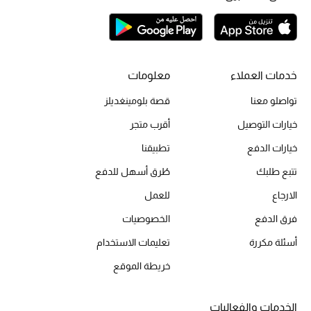
تشكيلة الأعراس
حقائب وأحذية متطابقة
خدمات العملاء
معلومات
هدايا للنساء
تواصلو معنا
قصة بلومينغديلز
ركن الفخامة
خيارات التوصيل
أقرب متجر
خيارات الدفع
تطبيقنا
جميع الملابس النسائية
تتبع طلبك
طُرق أسهل للدفع
جميع الأحذية النسائية
الارجاع
للعمل
فرق الدفع
الخصوصيات
جميع الحقائب النسائية
أسئلة مكررة
تعليمات الاستخدام
جميع الإكسسورات النسائية
خريطة الموقع
الخدمات والفعاليات