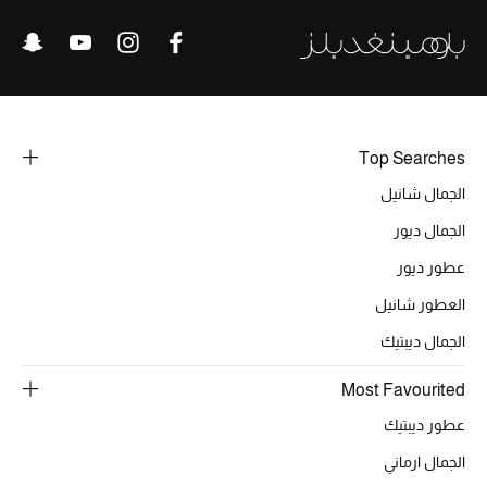
الرجال
الجمال
الأطفال
Top Searches
مستلزمات المنزل
الجمال شانيل
المجوهرات
الجمال ديور
عطور ديور
العطور شانيل
جديد لدينا
الجمال ديبتيك
نسوقوا أحدث ما وصلنا
Most Favourited
النساء
عطور ديبتيك
الجمال ارماني