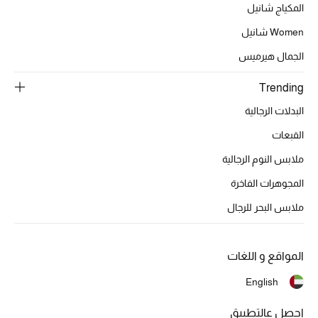
عرض جميع المنتجات
المكياج شانيل
Women شانيل
خصومات
الجمال هيرميس
ما وصلنا حديثاً
Trending
الموسم الجديد
البدلات الرجالية
القبعات
ركن أناقة المنتجعات
ملابس النوم الرجالية
حصريًا عبر الإنترنت
المجوهرات الفاخرة
جميع إصدارتنا النسائية
ملابس البحر للرجال
تشكيلة المناسبات للنساء
المواقع و اللغات
الحب للمحلي
English
الملابس الرياضية النسائية
احصل عالتطبيق