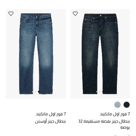
الجمال في بلوميز
دليل مستلزمات الجمال
أبرز الماركات
عطور الربيع
تسوقوا الآن
الرجال
عرض جميع المنتجات
7 فور اول مانكيند
7 فور اول مانكيند
بنطال جينز بقصة مستقيمة 32
بنطال جينز أوستن
خصومات
بوصة