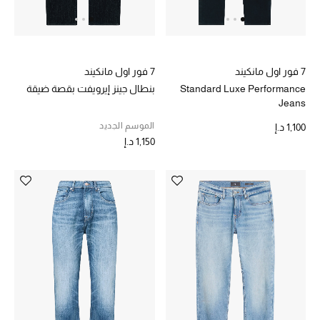
هدايا مُعبرة
تسوقوا المجوهرات
الهدايا
7 فور اول مانكيند
7 فور اول مانكيند
Standard Luxe Performance
بنطال جينز إيرويفت بقصة ضيقة
Jeans
تسوقوا جميع الهدايا
الموسم الجديد
1,100 د.إ
1,150 د.إ
بطاقة الهدايا الإلكترونية
هدايا حسب المرسل إليه
هدايا حسب المناسبة
هدايا حسب الفئة
النساء