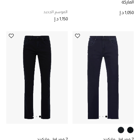
الماركة
حقائب رجالية
الموسم الجديد
1,050 د.إ
1,150 د.إ
العناية الشخصية بالرجال
صُممت للرجال
تسوقوا للرجال
الأطفال
عرض جميع المنتجات
خصومات
عودة صغاركم للمدارس
7 فور اول مانكيند
7 فور اول مانكيند