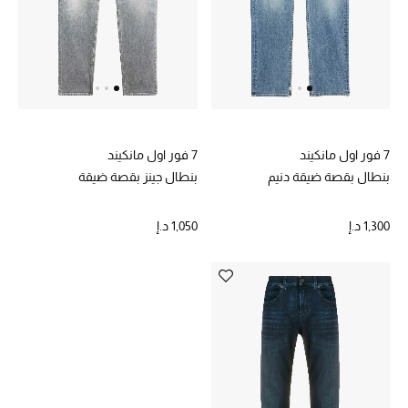
حصريات
الأزياء
الجمال
7 فور اول مانكيند
7 فور اول مانكيند
مستلزمات المنزل
بنطال بقصة ضيقة دنيم
بنطال جينز بقصة ضيقة
1,300 د.إ
1,050 د.إ
توتيمي
تعكس توتيمي فن الأناقة السهلة بقطع أساسية راقية
مصممة لتدوم وتتجاوز صيحات الموسم
تسوقوا توتيمي