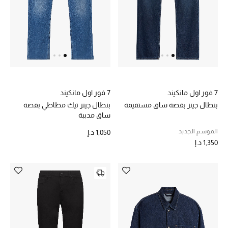
عرض جميع المنتجات
خصومات
ما وصلنا حديثاً
الموسم الجديد
7 فور اول مانكيند
7 فور اول مانكيند
ركن أناقة المنتجعات
بنطال جينز بقصة ساق مستقيمة
بنطال جينز تيك مطاطي بقصة
ساق مدببة
حصريًا عبر الإنترنت
الموسم الجديد
1,050 د.إ
1,350 د.إ
جميع إصدارتنا النسائية
تشكيلة المناسبات للنساء
الحب للمحلي
الملابس الرياضية النسائية