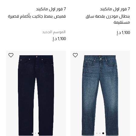
7 فور اول مانكيند
7 فور اول مانكيند
الديكورات والإكسسوارات
بنطال مودرن بقصة ساق
قميص بنمط جاكيت بأكمام قصيرة
مستقيمة
الأثاث
الموسم الجديد
1,100 د.إ
1,100 د.إ
الشراشف
الحمام
أجهزة المطبخ والمنزل
الشموع والعطور المنزلية
مستلزمات المنزل
تسوقوا للمنزل