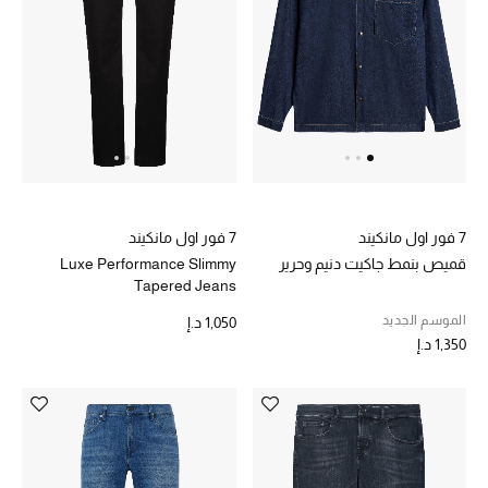
تشكيلة الأعراس
حقائب وأحذية متطابقة
هدايا للنساء
ركن الفخامة
7 فور اول مانكيند
7 فور اول مانكيند
جميع الملابس النسائية
قميص بنمط جاكيت دنيم وحرير
Luxe Performance Slimmy
Tapered Jeans
جميع الأحذية النسائية
الموسم الجديد
1,050 د.إ
1,350 د.إ
جميع الحقائب النسائية
جميع الإكسسورات النسائية