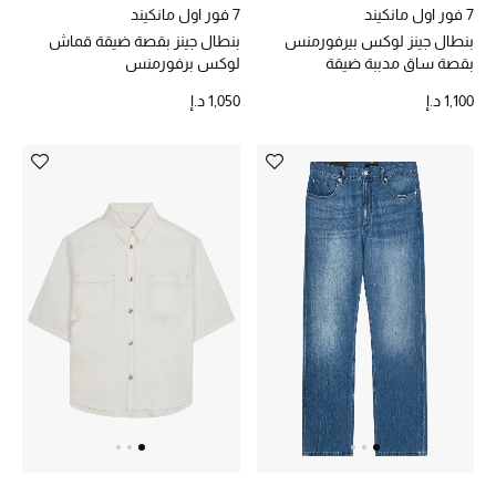
أبرز المصممين
7 فور اول مانكيند
7 فور اول مانكيند
بنطال جينز لوكس بيرفورمنس
بنطال جينز بقصة ضيقة قماش
بقصة ساق مدببة ضيقة
لوكس برفورمنس
1,100 د.إ
1,050 د.إ
العودة إلى المدرسة
تسوقوا التشكيلة
مستلزمات المنزل
عرض جميع المنتجات
الهدايا
ما وصلنا حديثا
أبرز المصممين
غرفة الطعام