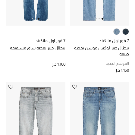
الرجال
الأطفال
المستلزمات المنزلية
7 فور اول مانكيند
7 فور اول مانكيند
هدايا حسب السعر
بنطال جينز لوكس موشن بقصة
بنطال جينز بقصة ساق مستقيمة
ضيقة
الموسم الجديد
1,100 د.إ
1,150 د.إ
هدايا للجميع
تسوقوا الهدايا
المصممون
المصممون أ-ي
مصممون جدد