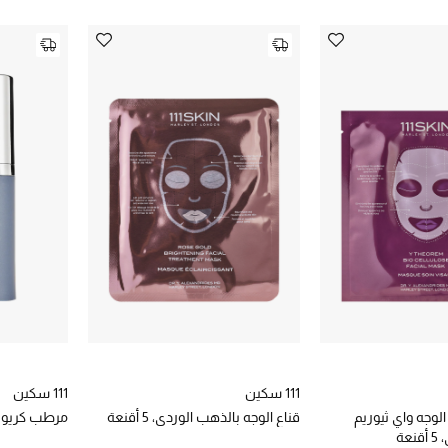
111 سكين
111 سكين
لوجه واي ثيوريم
قناع الوجه بالذهب الوردي، 5 أقنعة
مرطب كريو
عة