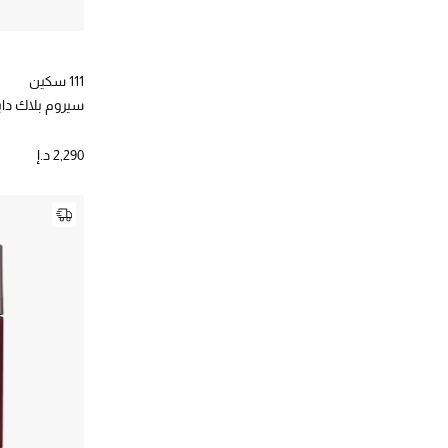
111 سكين
سيروم بلاك داي
2,290 د.إ