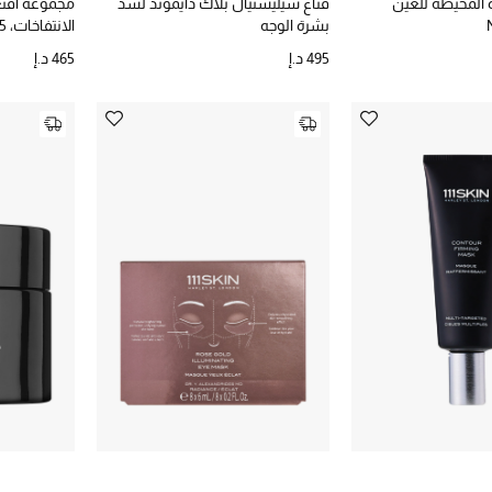
 المحيطة للعين
قناع سيليستيال بلاك دايموند لشد
مجموعة أقنع
بشرة الوجه
الانتفاخات، 5 قطع
495 د.إ
465 د.إ