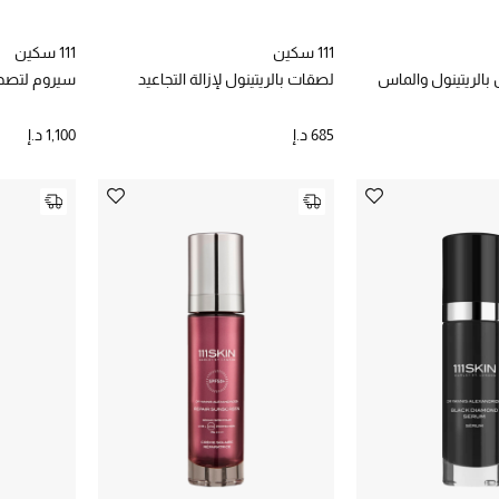
111 سكين
111 سكين
بالريتينول والماس
لصقات بالريتينول لإزالة التجاعيد
سيروم لتصحيح
685 د.إ
1,100 د.إ