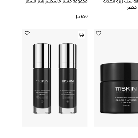
ة سب زيرو لتهدئة
مجموعة مستر ماسكينغ بلانر للسفر
650 د.إ