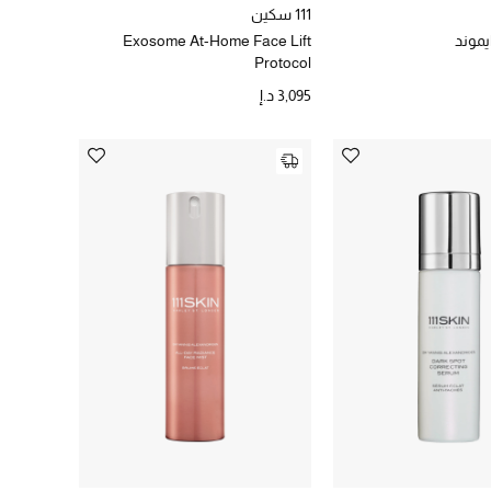
111 سكين
يموند
Exosome At-Home Face Lift
Protocol
3,095 د.إ