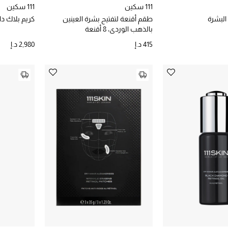
111 سكين
111 سكين
البشرة
طقم أقنعة لتفتيح بشرة العينين
كريم بلاك دا
بالذهب الوردي، 8 أقنعة
415 د.إ
2,980 د.إ