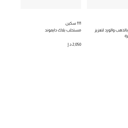
111 سكين
لذهب والورد لتعزيز
مستحلب بلاك دايموند
ة
2,050 د.إ