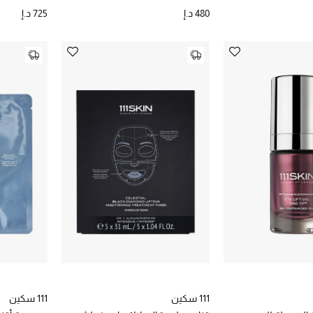
480 د.إ
725 د.إ
111 سكين
111 سكين