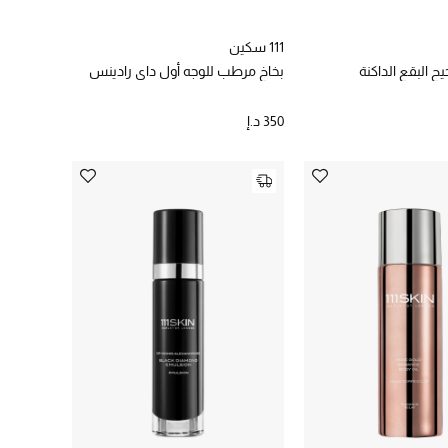
111 سكين
 البقع الداكنة
بخاخ مرطب للوجه أول داي رادينس
350 د.إ