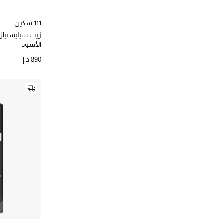
111 سكين
زيت سيليستيال 
الأسود
890 د.إ