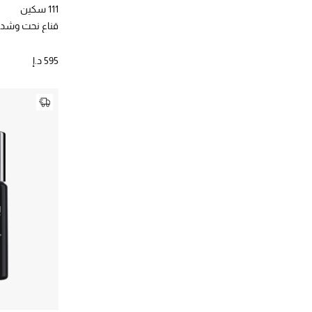
111 سكين
قناع نحت وشد 
595 د.إ