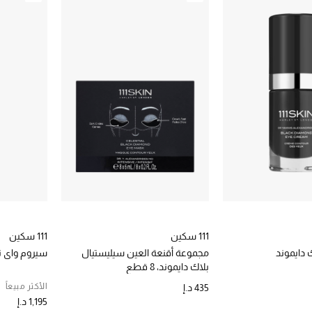
111 سكين
111 سكين
 دايموند
مجموعة أقنعة العين سيليستيال
سيروم واي ثي
بلاك دايموند، 8 قطع
الأكثر مبيعاً
435 د.إ
1,195 د.إ