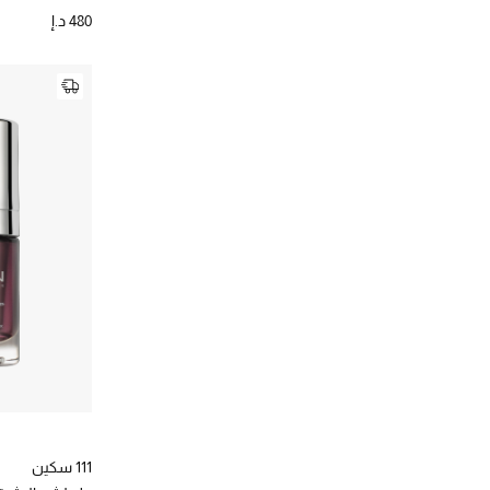
480 د.إ
111 سكين