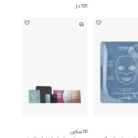
725 د.إ
111 سكين