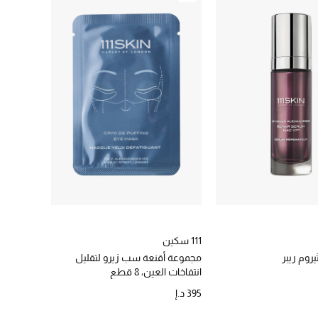
111 سكين
روم ريبر
مجموعة أقنعة سب زيرو لتقليل
انتفاخات العين، 8 قطع
395 د.إ