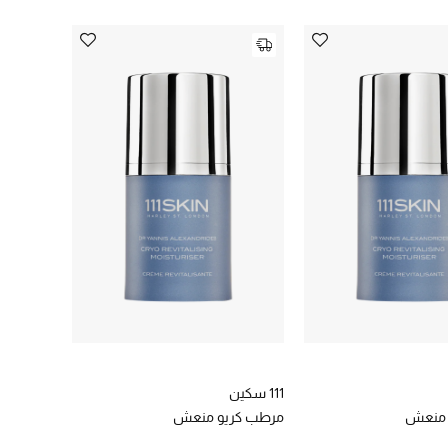
111 سكين
 منعش
مرطب كريو منعش