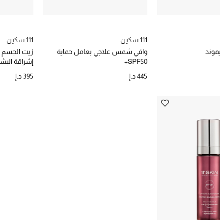
111 سكين
111 سكين
موند
واقي شمس علاجي بعامل حماية
زيت الجسم با
SPF50+
إشراقة البشر
445 د.إ
395 د.إ