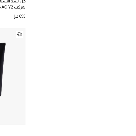
جل لشد البشرة
بمركب ‏NAC Y2‏
695 د.إ