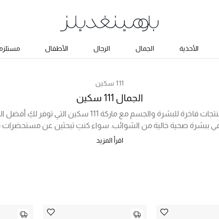
الأحذية
الجمال
الرجال
الأطفال
مستلزما
111 سكين
الجمال 111 سكين
استمتعي بعناية متكاملة ومنتجات فاخرة للبشرة والجسم مع ماركة
تنعمي ببشرة صحية خالية من الشوائب. سواء كنتِ تبحثين عن مستحضرات م
و غسول مقشر للبشرة، أو مستحضرات لتنظيف البشرة وتنقيتها وتغذيته
اقرأ المزيد
لتحصلي على روتين جمال يومي استثنائي!