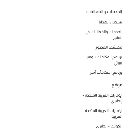
أحذية مختارة
الخدمات والفعاليات
تسوقوا الأحذية
تسجيل الهدايا
الخدمات والفعاليات في
الجمال
المتجر
مكتشف العطور
خصومات
برنامج المكافآت بلوميز
بيوتي
جميع مستحضرات الجمال
برنامج المكافآت أمبر
الجديد في عالم الجمال
موقع
الأكثر مبيعاً
الإمارات العربية المتحدة -
إنجليزي
العطور
الإمارات العربية المتحدة -
العربية
مكتشف العطور
الكويت - إنجليزي