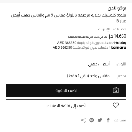
يوكو لندن
قلادة كلاسيك بدلاية مرصعة باللؤلؤ مقاس 9 مم والماس ذهب أبيض
خصم حتى 70%
عيار 18
تسوقوا الآن
حصريًا عبر الإنترنت
14,650 د.إ
بما في ذلك ضريبة القيمة المضافة
4 دفعات بدون فوائد بقيمة
AED 3662.50
ما وصلنا حديثاً
4 دفعات بدون فوائد بقيمة
AED 3662.50
ما وصلنا حديثاً
اللون:
أبيض / ذهبي
بحجم:
مقاس واحد
(باقي 1 فقط)
الموسم الجديد
النساء
اضف للحقيبة
الحقائب النسائية
أضف إلى قائمة الامنيات
أحذية النسائية
مشاركة
مشاركة