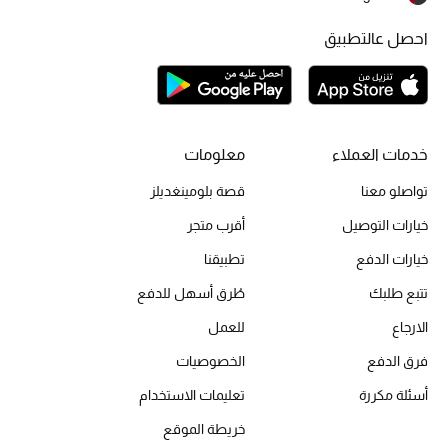
أبرز الحقائب
تسوقوا الحقائب
احصل عالتطبيق
الأحذية
الموسم الجديد
خدمات العملاء
معلومات
تواصلو معنا
قصة بلومينغديلز
أحذية النسائية
خيارات التوصيل
أقرب متجر
تشكيلة الأحذية
خيارات الدفع
تطبيقنا
تتبع طلبك
طُرق أسهل للدفع
الأحذية الرجالية
الارجاع
للعمل
أحذية للأطفال
فرق الدفع
الخصوصيات
أبرز المصممين
أسئلة مكررة
تعليمات الاستخدام
خريطة الموقع