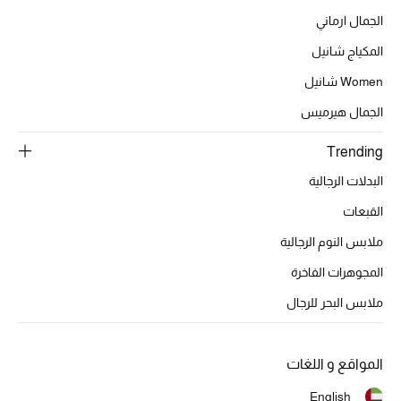
الجمال ارماني
المكياج شانيل
الحقائب
Women شانيل
الجمال هيرميس
الموسم الجديد
Trending
الحقائب النسائية
البدلات الرجالية
دليل ملتزمات الحقائب
القبعات
ملابس النوم الرجالية
حقائب رجالية
المجوهرات الفاخرة
حقائب الأطفال
ملابس البحر للرجال
أبرز المصممين
المواقع و اللغات
English