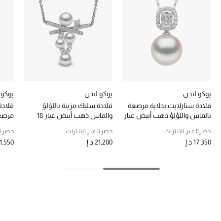
خصومات
ما وصلنا حديثاً
الموسم الجديد
ركن أناقة المنتجعات
يوكو لندن
يوكو لندن
يوكو 
قلادة ستارلايت بدلاية مرصعة
قلادة سليك مزينة باللؤلؤ
قلادة
حصريًا عبر الإنترنت
بالماس واللؤلؤ ذهب أبيض عيار
والماس ذهب أبيض عيار 18
مرصعة
18
أبيض ع
جميع إصدارتنا النسائية
حصريًا عبر الإنترنت
حصريًا عبر الإنترنت
حصريًا
17,350 د.إ
21,200 د.إ
11,550 د.
تشكيلة المناسبات للنساء
الحب للمحلي
الملابس الرياضية النسائية