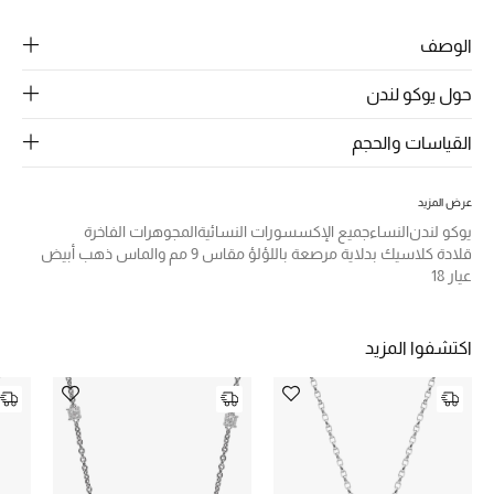
الرجال
الوصف
الجمال
حول يوكو لندن
الأطفال
القياسات والحجم
مستلزمات المنزل
عرض المزيد
المجوهرات
يوكو لندن
النساء
جميع الإكسسورات النسائية
المجوهرات الفاخرة
قلادة كلاسيك بدلاية مرصعة باللؤلؤ مقاس 9 مم والماس ذهب أبيض
عيار 18
جديد لدينا
نسوقوا أحدث ما وصلنا
اكتشفوا المزيد
النساء
عرض جميع المنتجات