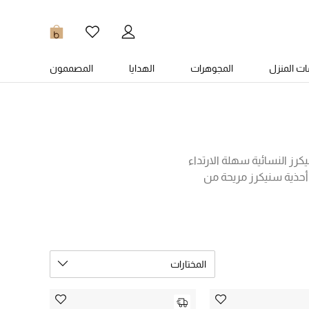
0
ت المنزل
المجوهرات
الهدايا
المصممون
رز النسائية سهلة الارتداء
 أحذية سنيكرز مريحة من
وديلات يسهل تنسيقها بعدة
وقع بلومينغديلز!
المختارات