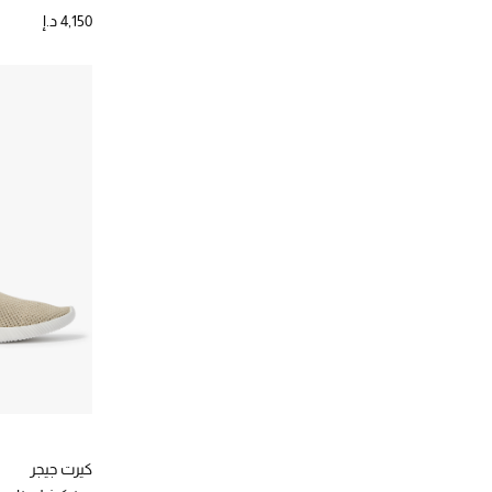
الترتيب حسب المقاس: 42
4,150 د.إ
كيرت جيجر