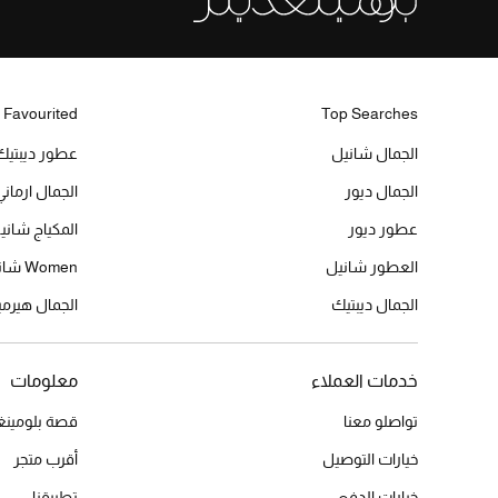
 Favourited
Top Searches
الجمال شانيل
عطور ديبتيك
الجمال ديور
الجمال ارماني
عطور ديور
المكياج شاني
العطور شانيل
Women شانيل
الجمال ديبتيك
الجمال هير
خدمات العملاء
معلومات
تواصلو معنا
قصة بلومينغد
خيارات التوصيل
أقرب متجر
خيارات الدفع
تطبيقنا