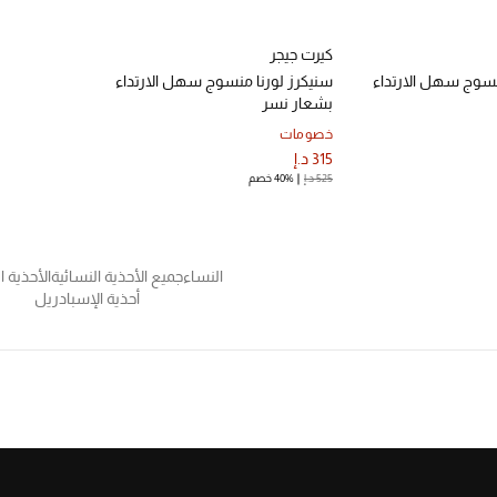
كيرت جيجر
نسوج سهل الارتداء
سنيكرز لورنا منسوج سهل الارتداء
بشعار نسر
خصومات
315 د.إ
525 د.إ
40% خصم
النساء
جميع الأحذية النسائية
الأحذية ا
أحذية الإسبادريل