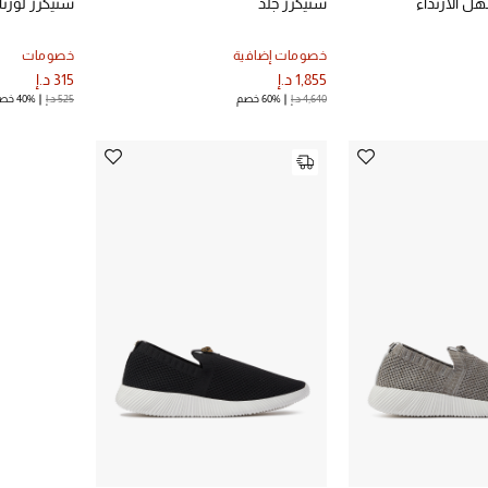
هل الارتداء
سنيكرز جلد
سنيكرز لورنا
خصومات إضافية
خصومات
1,855 د.إ
315 د.إ
4,640 د.إ
60% خصم
525 د.إ
40% خصم