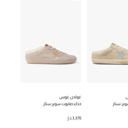
س
غولدن غوس
وبر-ستار
حذاء صابوت سوبر ستار
3,370 د.إ