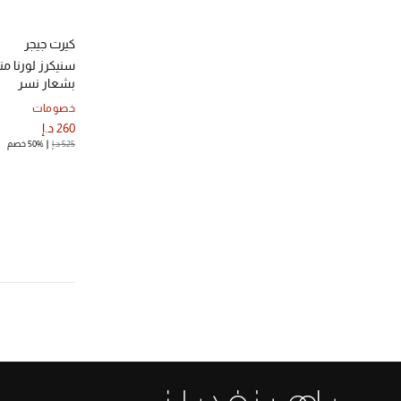
كيرت جيجر
سنيكرز لورنا م
بشعار نسر
خصومات
260 د.إ
525 د.إ
50% خصم