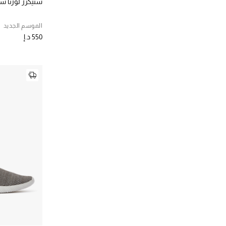
سنيكرز لورنا س
الموسم الجديد
550 د.إ