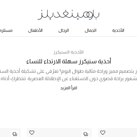
الأحذية
الجمال
الرجال
الأطفال
مستلزما
الأحذية السنيكرز
أحذية سنيكرز سهلة الارتداء للنساء
بتصميم مميز وراحة مثالية طوال اليوم؟ تعرّفي على تشكيلة أحذية السنيك
للشعور براحة قصوى دون الاستغناء عن الإطلالة العصرية. تنتظركِ أدناه
عي بتصاميم فخمة وتفاصيل جمالية فريدة من نوعها وخامات راقية وم
اقرأ المزيد
تعددة. تسوقي أونلاين في الإمارات الآن من المجموعة الفاخرة على م