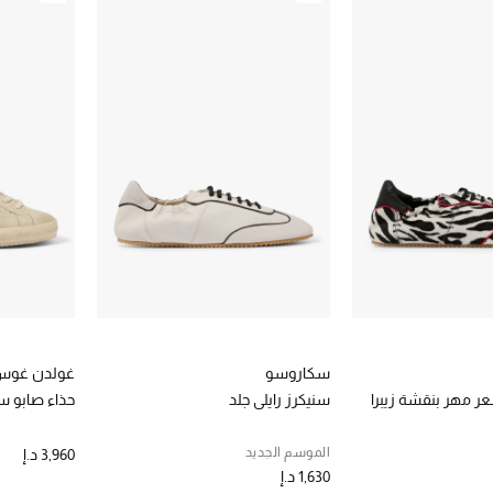
سكاروسو
غولدن غو
عر مهر بنقشة زيبرا
سنيكرز رايلي جلد
حذاء صابو س
الموسم الجديد
3,960 د.إ
1,630 د.إ