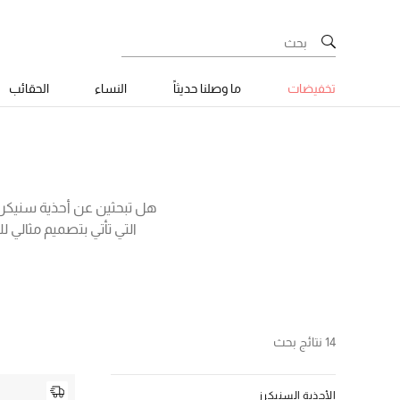
تخفيضات
ما وصلنا حديثاً
النساء
الحقائب
هل تبحثين عن أحذية سنيكرز 
التي تأتي بتصميم مثالي 
ماركات عالمية شهيرة لتتمت
طرق ومع إطلالات م
14 نتائج بحث
الأحذية السنيكرز