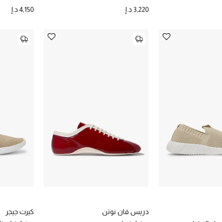
3,220 د.إ
4,150 د.إ
دريس فان نوتن
كيرت جيجر