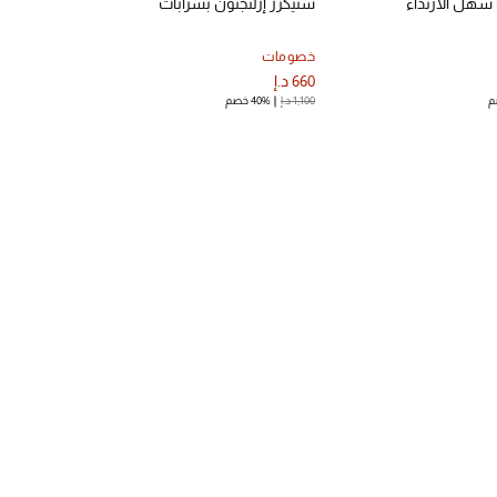
 سهل الارتداء
سنيكرز إزلنجتون بشرابات
خصومات
660 د.إ
1,100 د.إ
40% خصم