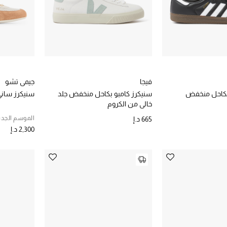
فيجا
جيمي تشو
بكاحل منخفض
سنيكرز كامبو بكاحل منخفض جلد
سنيكرز ساني
خالي من الكروم
الموسم الجدي
665 د.إ
2,300 د.إ