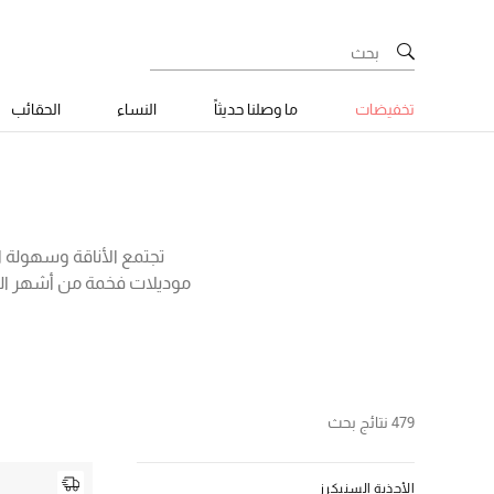
تخفيضات
ما وصلنا حديثاً
النساء
الحقائب
تجتمع الأناقة وسهولة ال
موديلات فخمة من أشهر المار
الرسمية وانتهاءً بالأنشطة
امبوريو ارماني، والمزيد من 
لإضفاء لمسة أنثوية مرحة، أ
479 نتائج بحث
الأحذية السنيكرز