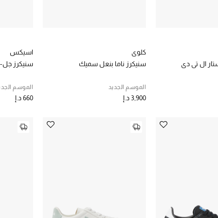
كلوي
اسيكس
ار ال تي دي
سنيكرز ناما بنعل سميك
سنيكرز جل-ك
الموسم الجديد
الموسم الجدي
3,900 د.إ
660 د.إ