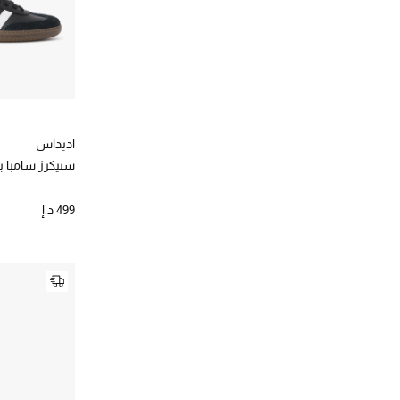
اديداس
سنيكرز سامبا 
499 د.إ