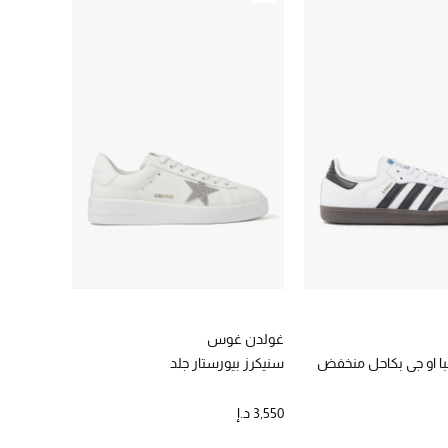
غولدن غوس
ا او جي بكاحل منخفض
سنيكرز بيورستار جلد
3,550 د.إ