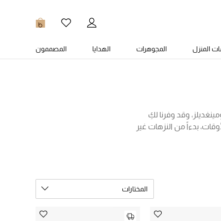
0
ت المنزل
المجوهرات
الهدايا
المصممون
ينغديلز، وقد وفرنا لكِ
قات، بدءاً من النزهات غير
وس، جيمي تشو، بالنسياغا،
، أو مع الفساتين والتنانير
على موديلات رائعة بتفاصيل
المختارات