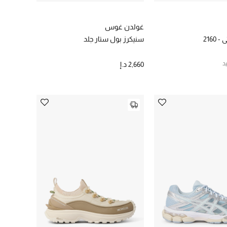
غولدن غوس
2160
سنيكرز بول ستار جلد
د
2,660 د.إ