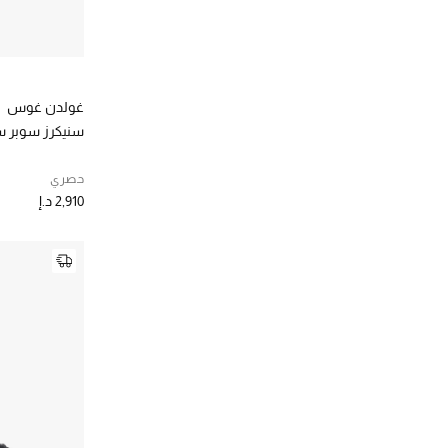
غولدن غوس
سنيكرز سوبر ست
حصري
2,910 د.إ