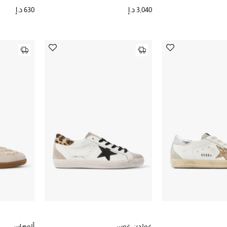
3,040 د.إ
630 د.إ
غولدن غوس
ألوهاس