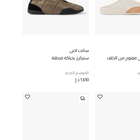
سانت اجني
 مفتوح من الخلف
سنيكرز بحياكة مبطنة
د
الموسم الجديد
1,610 د.إ