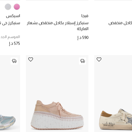
فيجا
اسيكس
بكاحل منخفض
سنيكرز إسبلار بكاحل منخقض بشعار
سنيكرز جي تي - 
الماركة
الموسم الجدي
590 د.إ
575 د.إ