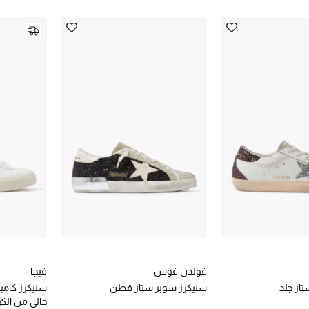
غولدن غوس
فيجا
ار جلد
سنيكرز سوبر ستار قطن
سنيكرز كامب
خالي من الك