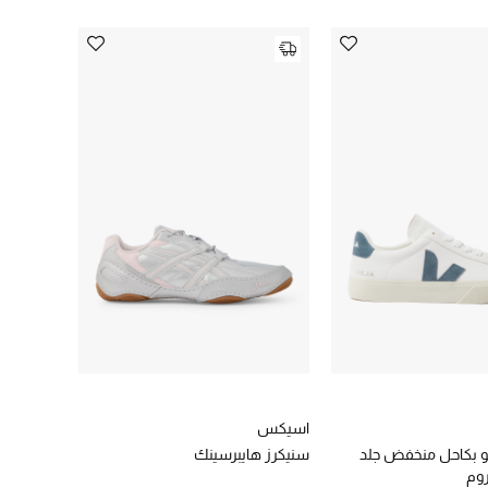
اسيكس
و بكاحل منخفض جلد
سنيكرز هايبرسينك
روم