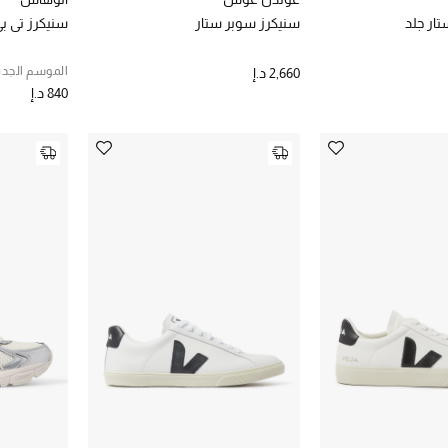
ار جلد
سنيكرز سوبر ستار
سنيكرز تي بي 490 كروش
الموسم الجدي
2,660 د.إ
840 د.إ