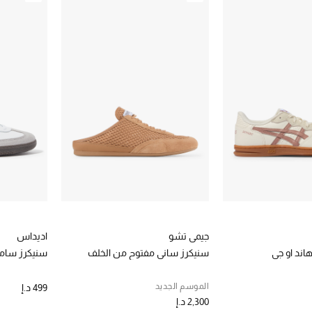
جيمي تشو
اديداس
ند او جي
سنيكرز ساني مفتوح من الخلف
سنيكرز سامب
الموسم الجديد
499 د.إ
2,300 د.إ