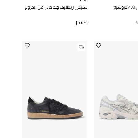
يه
سنيكرز ريكلايف جلد خالي من الكروم
د
670 د.إ