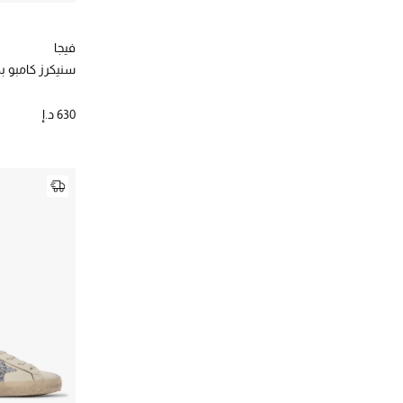
فيجا
سنيكرز كامبو 
630 د.إ