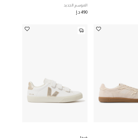
الموسم الجديد
490 د.إ
فيجا