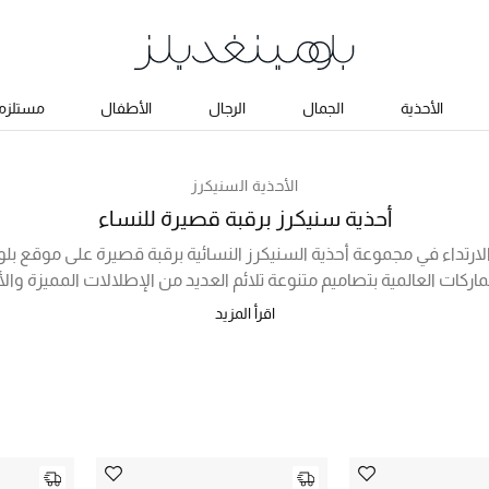
الأحذية
الجمال
الرجال
الأطفال
مستلزما
الأحذية السنيكرز
أحذية سنيكرز برقبة قصيرة للنساء
ارتداء في مجموعة أحذية السنيكرز النسائية برقبة قصيرة على موقع بلوم
كات العالمية بتصاميم متنوعة تلائم العديد من الإطلالات المميزة والأو
 الرياضية. تنتظركِ أحذية سنيكرز راقية من ماركات مثل قوتشي، غولدن غ
اقرأ المزيد
العلامات التجارية المفضلة لديكِ. ارتديها مع الجينز لإطلالة مريحة وعصرية
و مع الملابس الرياضية في النادي الرياضي لمظهر مليء بالثقة. تعرّفي 
جمالية فريدة من نوعها وتسوقي أونلاين في الإمارات الآن!