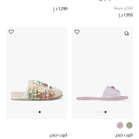
الأكثر مبيعاً
1,299 د.إ
حقائب رجالية
1,950 د.إ
العناية الشخصية بالرجال
صُممت للرجال
تسوقوا للرجال
الأطفال
عرض جميع المنتجات
خصومات
عودة صغاركم للمدارس
كيرت جيجر
كيرت جيجر