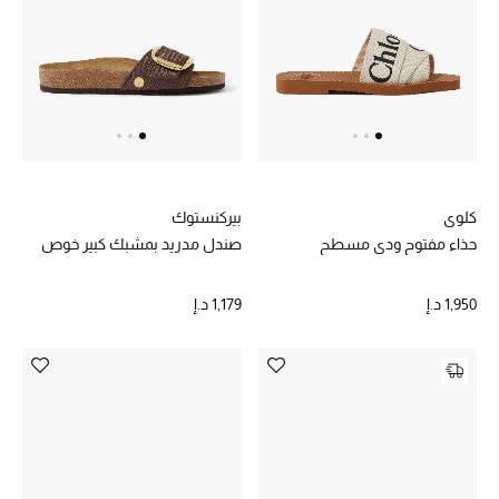
الرجال
الجمال
الأطفال
مستلزمات المنزل
كلوي
بيركنستوك
المجوهرات
حذاء مفتوح ودي مسطح
صندل مدريد بمشبك كبير خوص
1,950 د.إ
1,179 د.إ
جديد لدينا
نسوقوا أحدث ما وصلنا
النساء