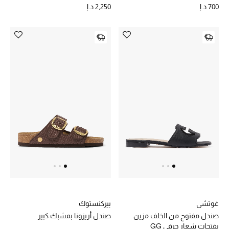
الهدايا
700 د.إ
2,250 د.إ
الموسم الجديد
ما وصلنا حديثاً
ركن أناقة المنتجعات
حصريًا عبر الإنترنت
دليل مستلزمات الرجال
أبرز المصممين
جميع الملابس الرجالية
الأحذية الرجالية
غوتشي
بيركنستوك
صندل مفتوح من الخلف مزين
صندل أريزونا بمشبك كبير
جميع الإكسسورات الرجالية
بفتحات شعار حرفي GG