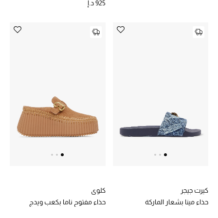
925 د.إ
كيرت جيجر
كلوي
حذاء مينا بشعار الماركة
حذاء مفتوح ناما بكعب ويدج