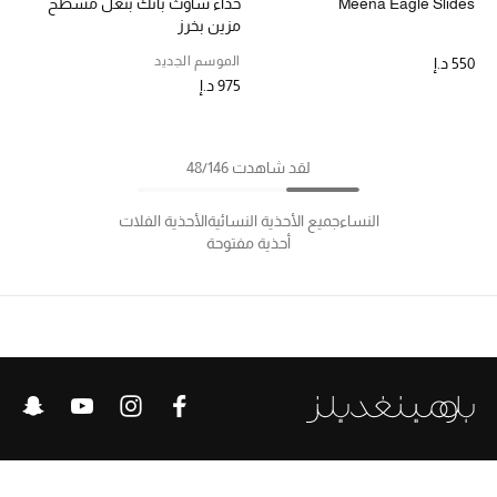
Meena Eagle Slides
حذاء ساوث بانك بنعل مسطح
مزين بخرز
الموسم الجديد
550 د.إ
975 د.إ
لقد شاهدت 48/146
النساء
جميع الأحذية النسائية
الأحذية الفلات
أحذية مفتوحة