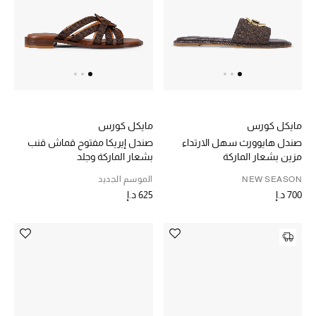
حصريات
الأزياء
الجمال
مايكل كورس
مايكل كورس
مستلزمات المنزل
صندل هايوورث سهل الارتداء
صندل إيريكا مفتوح قماش قنب
مزين بشعار الماركة
بشعار الماركة وجلد
NEW SEASON
الموسم الجديد
توتيمي
700 د.إ
625 د.إ
تعكس توتيمي فن الأناقة السهلة بقطع أساسية راقية
مصممة لتدوم وتتجاوز صيحات الموسم
تسوقوا توتيمي