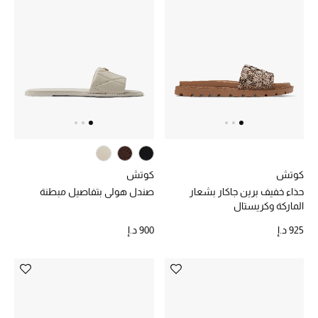
تشكيلة الأعراس
حقائب وأحذية متطابقة
هدايا للنساء
ركن الفخامة
جميع الملابس النسائية
كوتش
كوتش
حذاء خفيف برين جاكار بشعار
صندل هولي بتفاصيل مبطنة
جميع الأحذية النسائية
الماركة وكريستال
جميع الحقائب النسائية
925 د.إ
900 د.إ
جميع الإكسسورات النسائية