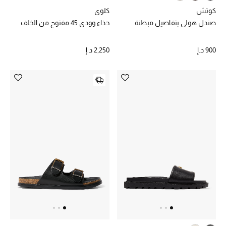
أبرز المصممين
كوتش
كلوي
صندل هولي بتفاصيل مبطنة
حذاء وودي 45 مفتوح من الخلف
العودة إلى المدرسة
900 د.إ
2,250 د.إ
تسوقوا التشكيلة
مستلزمات المنزل
عرض جميع المنتجات
الهدايا
ما وصلنا حديثا
أبرز المصممين
غرفة الطعام