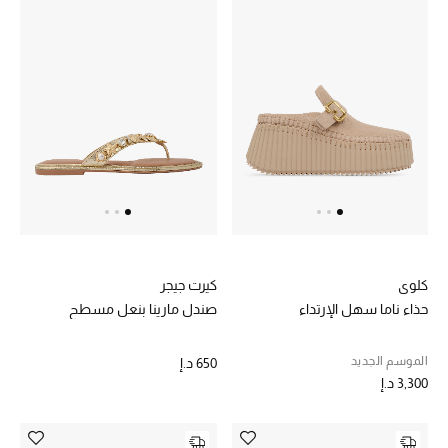
كلوي
كيرت جيجر
حذاء ناما سهل الإرتداء
صندل مارينا بنعل مسطح
الموسم الجديد
650 د.إ
3,300 د.إ