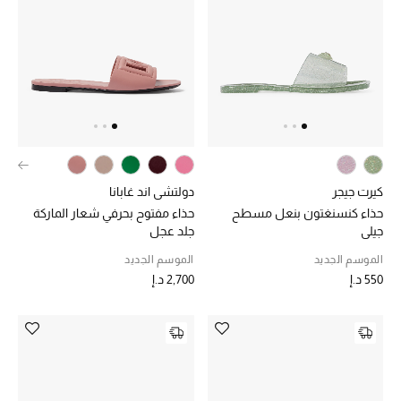
كيرت جيجر
دولتشي اند غابانا
حذاء كنسنغتون بنعل مسطح
حذاء مفتوح بحرفي شعار الماركة
جيلي
جلد عجل
الموسم الجديد
الموسم الجديد
550 د.إ
2,700 د.إ