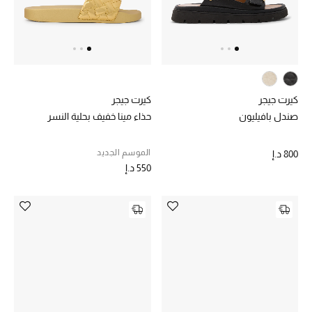
الرجال
الأطفال
المستلزمات المنزلية
كيرت جيجر
كيرت جيجر
هدايا حسب السعر
صندل بافيليون
حذاء مينا خفيف بحلية النسر
الموسم الجديد
800 د.إ
هدايا للجميع
550 د.إ
تسوقوا الهدايا
المصممون
المصممون أ-ي
مصممون جدد