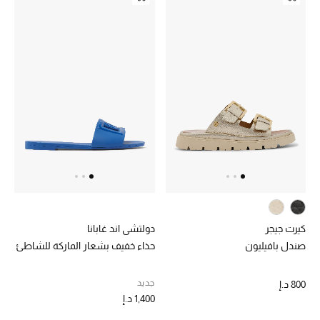
كيرت جيجر
دولتشي اند غابانا
صندل بافيليون
حذاء خفيف بشعار الماركة للشاطئ
جديد
800 د.إ
1,400 د.إ