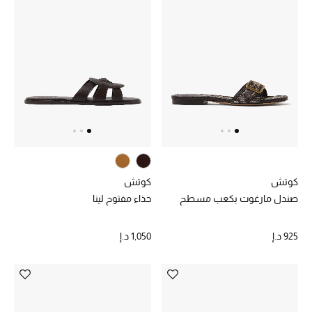
موضة نسائية
تسوقوا للنساء
الحقائب
الموسم الجديد
الحقائب النسائية
دليل ملتزمات الحقائب
كوتش
كوتش
صندل مارغوت بكعب مسطح
حذاء مفتوح لينا
حقائب رجالية
925 د.إ
1,050 د.إ
حقائب الأطفال
أبرز المصممين