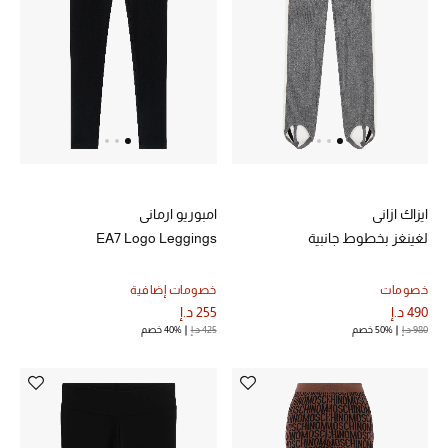
تشكيلة الأعراس
حقائب وأحذية متطابقة
هدايا للنساء
ركن الفخامة
ايزاك ازاني
امبوريو ارماني
جميع الملابس النسائية
لغينغز بخطوط جانبية
EA7 Logo Leggings
جميع الأحذية النسائية
خصومات
خصومات إضافية
490 د.إ
255 د.إ
جميع الحقائب النسائية
980 د.إ
50% خصم
425 د.إ
40% خصم
جميع الإكسسورات النسائية