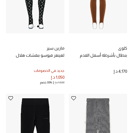
عرض جميع المنتجات
خصومات
ما وصلنا حديثاً
الموسم الجديد
كلوي
مارين سير
بنطال بأشرطة أسفل القدم
لغينغز فيوسو بنقشات هلال
ركن أناقة المنتجعات
جديد في الخصومات
4,170 د.إ
حصريًا عبر الإنترنت
1,050 د.إ
1,500 د.إ
30% خصم
جميع إصدارتنا النسائية
تشكيلة المناسبات للنساء
الحب للمحلي
الملابس الرياضية النسائية