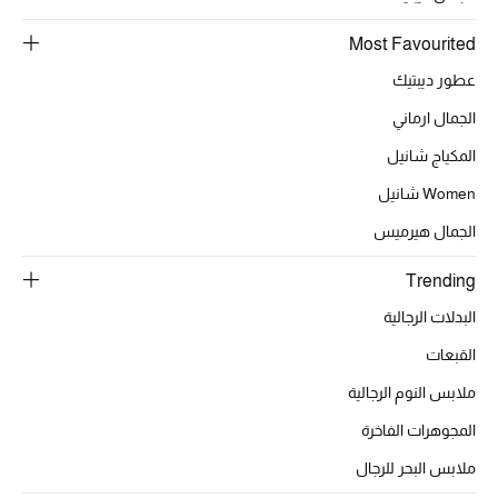
Most Favourited
عطور ديبتيك
أحذية مختارة
تسوقوا الأحذية
الجمال ارماني
المكياج شانيل
Women شانيل
الجمال
الجمال هيرميس
خصومات
Trending
جميع مستحضرات الجمال
البدلات الرجالية
القبعات
الجديد في عالم الجمال
ملابس النوم الرجالية
الأكثر مبيعاً
المجوهرات الفاخرة
ملابس البحر للرجال
العطور