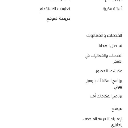
الجمال في بلوميز
أسئلة مكررة
تعليمات الاستخدام
دليل مستلزمات الجمال
خريطة الموقع
أبرز الماركات
الخدمات والفعاليات
تسجيل الهدايا
الخدمات والفعاليات في
عطور الربيع
المتجر
تسوقوا الآن
مكتشف العطور
برنامج المكافآت بلوميز
الرجال
بيوتي
برنامج المكافآت أمبر
عرض جميع المنتجات
موقع
خصومات
الإمارات العربية المتحدة -
إنجليزي