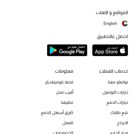
مكتشف العطور
المواقع و اللغات
المكياج
English
احصل عالتطبيق
العناية بالبشرة
مستحضرات العناية
مستحضرات الاستحمام والعناية بالجسم
خدمات العملاء
معلومات
العناية بالشعر
تواصلو معنا
قصة بلومينغديلز
خيارات التوصيل
أقرب متجر
الصحة والعافية
خيارات الدفع
تطبيقنا
هدايا
تتبع طلبك
طُرق أسهل للدفع
الارجاع
للعمل
مجموعة الجمال
فرق الدفع
الخصوصيات