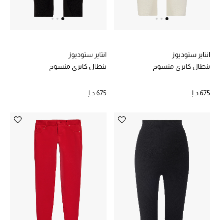
خصم حتى 70%
تسوقوا الآن
انتاير ستوديوز
انتاير ستوديوز
بنطال كابري منسوج
بنطال كابري منسوج
ما وصلنا حديثاً
675 د.إ
675 د.إ
ما وصلنا حديثاً
الموسم الجديد
النساء
الحقائب النسائية
أحذية النسائية