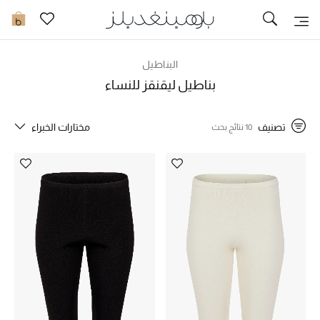
تخفيضات
0
مشاهدة الكل
البناطيل
بناطيل ليقنقز للنساء
جديد في الخصومات
تصنيف
مختارات الخبراء
10 نتائج بحث
مزيد من التخفيضات
النساء
الرجال
الجمال
الأطفال
مستلزمات المنزل