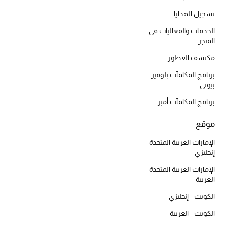
موضة نسائية
تسجيل الهدايا
تسوقوا للنساء
الخدمات والفعاليات في
المتجر
الحقائب
مكتشف العطور
برنامج المكافآت بلوميز
الموسم الجديد
بيوتي
برنامج المكافآت أمبر
الحقائب النسائية
موقع
دليل ملتزمات الحقائب
الإمارات العربية المتحدة -
إنجليزي
حقائب رجالية
الإمارات العربية المتحدة -
العربية
حقائب الأطفال
الكويت - إنجليزي
أبرز المصممين
الكويت - العربية