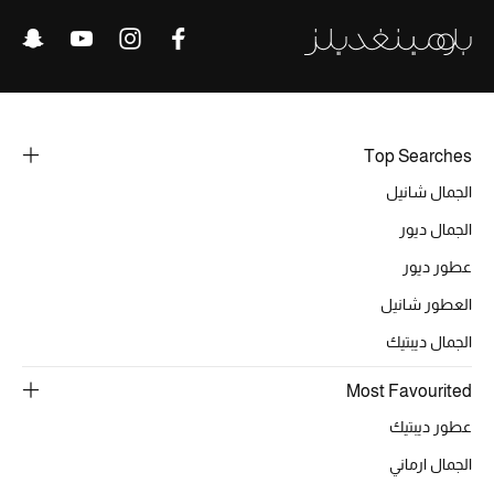
الرجال
الجمال
الأطفال
Top Searches
مستلزمات المنزل
الجمال شانيل
المجوهرات
الجمال ديور
عطور ديور
العطور شانيل
جديد لدينا
الجمال ديبتيك
نسوقوا أحدث ما وصلنا
Most Favourited
عطور ديبتيك
النساء
الجمال ارماني