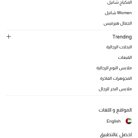
عرض جميع المنتجات
المكياج شانيل
Women شانيل
خصومات
الجمال هيرميس
ما وصلنا حديثاً
Trending
الموسم الجديد
البدلات الرجالية
القبعات
ركن أناقة المنتجعات
ملابس النوم الرجالية
حصريًا عبر الإنترنت
المجوهرات الفاخرة
ملابس البحر للرجال
جميع إصدارتنا النسائية
تشكيلة المناسبات للنساء
المواقع و اللغات
الحب للمحلي
English
الملابس الرياضية النسائية
احصل عالتطبيق