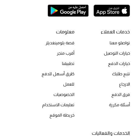
تشكيلة الأعراس
حقائب وأحذية متطابقة
خدمات العملاء
معلومات
هدايا للنساء
تواصلو معنا
قصة بلومينغديلز
خيارات التوصيل
أقرب متجر
ركن الفخامة
خيارات الدفع
تطبيقنا
جميع الملابس النسائية
تتبع طلبك
طُرق أسهل للدفع
جميع الأحذية النسائية
الارجاع
للعمل
فرق الدفع
الخصوصيات
جميع الحقائب النسائية
أسئلة مكررة
تعليمات الاستخدام
جميع الإكسسورات النسائية
خريطة الموقع
الخدمات والفعاليات