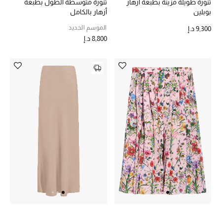
تنورة طويلة مزينة بطبعة أزهار
تنورة متوسطة الطول بطبعة
الجمال في بلوميز
بوبلين
أزهار بالكامل
الموسم الجديد
9,300 د.إ
دليل مستلزمات الجمال
8,800 د.إ
أبرز الماركات
عطور الربيع
تسوقوا الآن
الرجال
عرض جميع المنتجات
خصومات