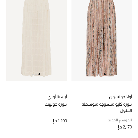
أولا جونسون
أرسينا أوري
تنورة كليو منسوجة متوسطة
تنورة جولييت
الطول
الموسم الجديد
1,200 د.إ
2,170 د.إ