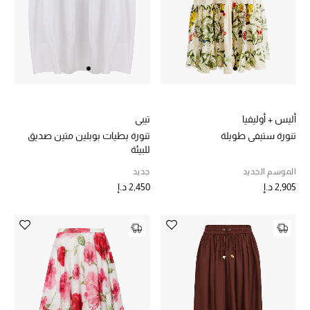
المجوهرات
عرض كل التنزيلات
أبرز المصممين
أليس + أوليفيا
تيبي
مجوهرات فاخرة للنساء
تنورة ستيفي طويلة
تنورة بطيات بوبلين متين صديق
للبيئة
مجوهرات عصرية للنساء
الموسم الجديد
جديد
إكسسوارات للرجال
2,905 د.إ
2,450 د.إ
مجوهرات فاخرة للأطفال
ساعات