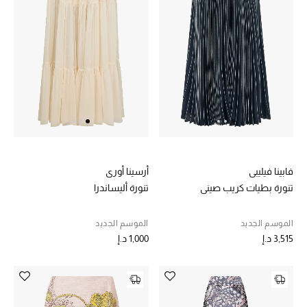
عرض جميع المنتجات
خصومات
ما وصلنا حديثاً
الموسم الجديد
ركن أناقة المنتجعات
حصريًا عبر الإنترنت
فابينا فيليبي
أرسينا أوري
تنورة بطيات كريب صيني
تنورة أليساندرا
جميع إصدارتنا النسائية
الموسم الجديد
الموسم الجديد
تشكيلة المناسبات للنساء
3,515 د.إ
1,000 د.إ
الحب للمحلي
الملابس الرياضية النسائية