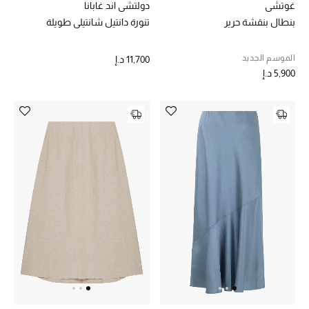
غوتشي
دولتشي اند غابانا
بنطال بنقشة حرير
تنورة دانتيل شانتيلي طويلة
الموسم الجديد
11,700 د.إ
5,900 د.إ