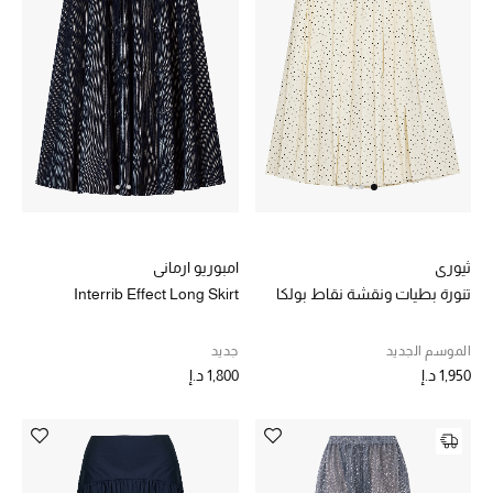
الرجال
الأطفال
المستلزمات المنزلية
هدايا حسب السعر
هدايا للجميع
ثيوري
امبوريو ارماني
تسوقوا الهدايا
تنورة بطيات ونقشة نقاط بولكا
Interrib Effect Long Skirt
الموسم الجديد
جديد
المصممون
1,950 د.إ
1,800 د.إ
المصممون أ-ي
مصممون جدد