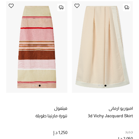
امبوريو ارماني
فيثفول
3d Vichy Jacquard Skirt
تنورة مارتينا طويلة
جديد
1,250 د.إ
2,050 د.إ