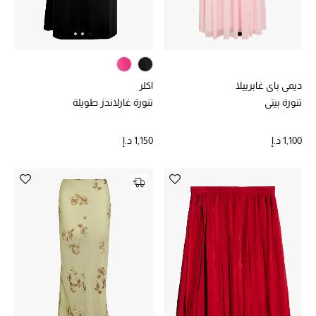
أبرز المصممين
العودة إلى المدرسة
تسوقوا التشكيلة
ديمي باي غابرييلا
اكلر
تنورة بيتي
تنورة غارلاندز طويلة
مستلزمات المنزل
1,100 د.إ
1,150 د.إ
عرض جميع المنتجات
الهدايا
ما وصلنا حديثا
أبرز المصممين
غرفة الطعام