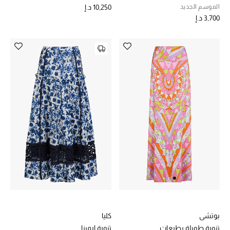
الموسم الجديد
10,250 د.إ
3,700 د.إ
بوتشي
كليا
تنورة طويلة بطبعات
تنورة ارمينا