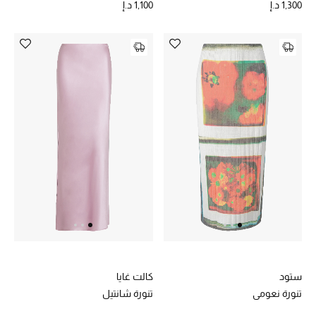
1,300 د.إ
1,100 د.إ
أحذية مختارة
تسوقوا الأحذية
الجمال
خصومات
جميع مستحضرات الجمال
الجديد في عالم الجمال
الأكثر مبيعاً
ستود
كالت غايا
تنورة نعومي
تنورة شانتيل
العطور