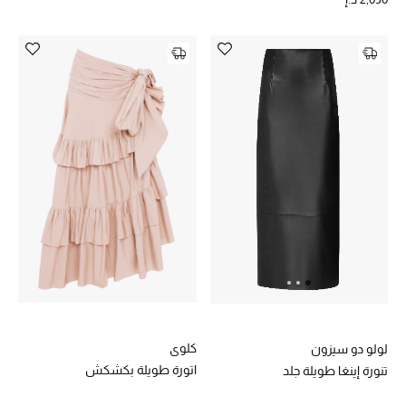
كلوي
لولو دو سيزون
اتورة طويلة بكشكش
تنورة إينغا طويلة جلد