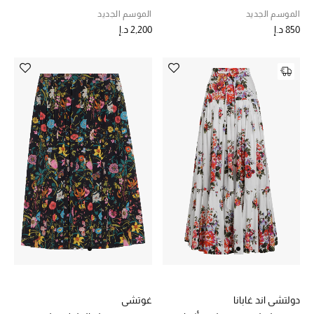
الموسم الجديد
الموسم الجديد
مكتشف العطور
850 د.إ
2,200 د.إ
المكياج
العناية بالبشرة
مستحضرات العناية
مستحضرات الاستحمام والعناية بالجسم
العناية بالشعر
الصحة والعافية
هدايا
مجموعة الجمال
دولتشي اند غابانا
غوتشي