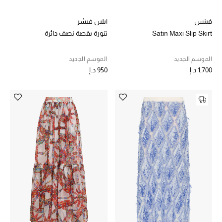
فينس
ايلين فيشر
Satin Maxi Slip Skirt
تنورة بقصة نصف دائرة
الموسم الجديد
الموسم الجديد
1,700 د.إ
950 د.إ