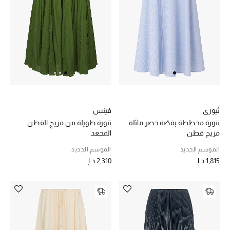
الرجال
الجمال
الأطفال
مستلزمات المنزل
المجوهرات
ثيوري
فينس
تنورة مخططة بقصّة خصر مائلة
تنورة طويلة من مزيج القطن
مزيج قطن
المجعد
الموسم الجديد
الموسم الجديد
جديد لدينا
1,815 د.إ
2,310 د.إ
نسوقوا أحدث ما وصلنا
النساء