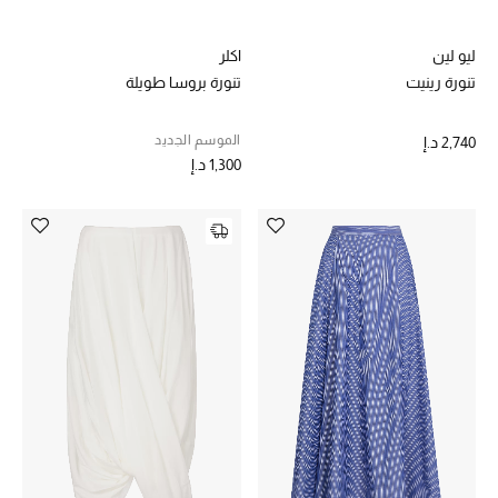
حقائب رجالية
ليو لين
اكلر
تنورة رينيت
تنورة بروسا طويلة
العناية الشخصية بالرجال
الموسم الجديد
2,740 د.إ
1,300 د.إ
صُممت للرجال
تسوقوا للرجال
الأطفال
عرض جميع المنتجات
خصومات
عودة صغاركم للمدارس