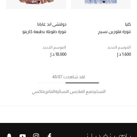
كليا
دولتشي اند غابانا
تنورة فلورين نسيج
تنورة طويلة بطبعة كاريتو
الموسم الجديد
الموسم الجديد
1,600 د.إ
18,000 د.إ
لقد شاهدت 48/87
النساء
جميع الملابس النسائية
التنانير
ماكسي