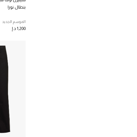
بنطال نورا
الموسم الجديد
1,200 د.إ