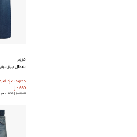
فريم
بنطال جينز ديتو
خصومات إضافية
660 د.إ
1,100 د.إ
40% خصم