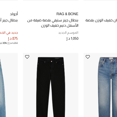
RAG & BONE
أجولد
ان خفيف الوزن بقصة
بنطال جينز ستيفي بقصة ضيقة من
بنطال جينز 
الأسفل دنيم خفيف الوزن
الموسم الجديد
جديد في الخ
1,050 د.إ
875 د.إ
1,250 د.إ
30% خصم