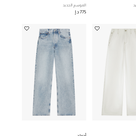
د
الموسم الجديد
775 د.إ
ي
أجولد