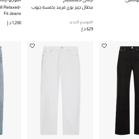
بنطال جينز بوي فريند بخمسة جيوب
ll Relaxed-
Fit Jeans
الموسم الجديد
1,200 د.إ
629 د.إ