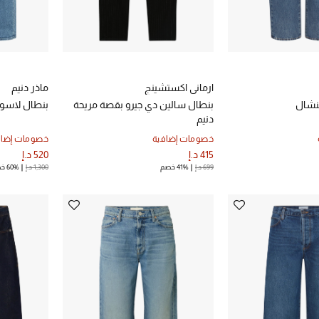
ارماني اكستشينج
ماذر دنيم
سنشال
بنطال سالين دي جيرو بقصة مريحة
بنطال لاسو
دنيم
خصومات إضافية
خصومات إضاف
415 د.إ
520 د.إ
699 د.إ
41% خصم
1,300 د.إ
60% خصم