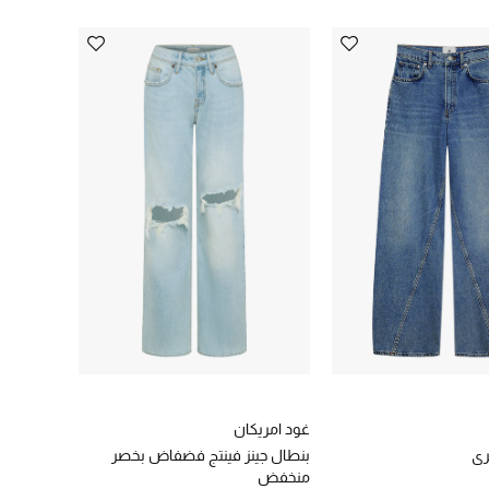
غود امريكان
ري
بنطال جينز فينتج فضفاض بخصر
منخفض