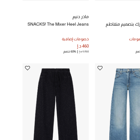
ماذر دنيم
آرك بتصميم متقاطع
SNACKS! The Mixer Heel Jeans
صومات
خصومات إضافية
460 د.إ
1,150 د.إ
60% خصم