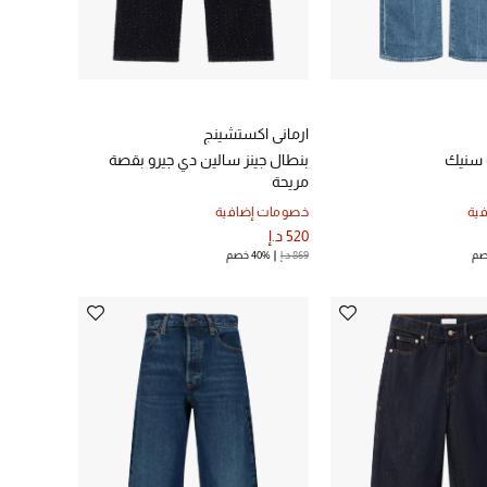
ارماني اكستشينج
 سنيك
بنطال جينز سالين دي جيرو بقصة
مريحة
ية
خصومات إضافية
520 د.إ
869 د.إ
40% خصم