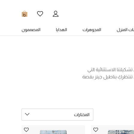
0
ت المنزل
المجوهرات
الهدايا
المصممون
لتنا الاستثنائية التي
 تنتظركِ بناطيل جينز بقصة
موعة المختارة على بناطيل
العضوي بطابع شبه رسمي،
ارات من التشكيلة الفخمة
المختارات