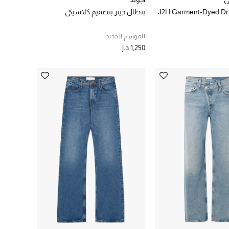
J2H Garment-Dyed Dri
بنطال جينز بتصميم كلاسيكي
الموسم الجديد
1,250 د.إ