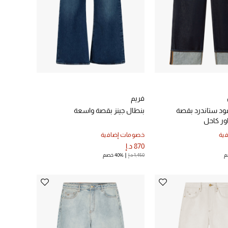
فريم
غود ستاندرد بقصة
بنطال جينز بقصة واسعة
ور كاحل
ية
خصومات إضافية
870 د.إ
1,450 د.إ
40% خصم