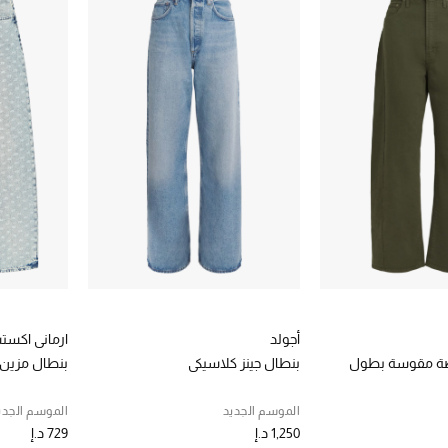
أجولد
ارماني اكست
قصة مقوسة بطول
بنطال جينز كلاسيكي
بنطال مزين
الموسم الجديد
الموسم الجدي
1,250 د.إ
729 د.إ