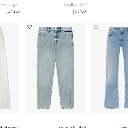
الموسم الجديد
الموسم الجدي
3,150 د.إ
1,250 د.إ
مانيتي
ارماني اكستشينج
امبوريو ارمان