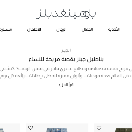
الأحذية
الجمال
الرجال
الأطفال
مستلزما
الجينز
بناطبل جينز بقصة مريحة للنساء
ي مريح بقصة فضفاضة وبطابع عصري فاخر في نفس الوقت؟ اكتشفي تشكي
ت في العالم بعدة موديلات وألوان مميزة لتحظي بإطلالات رائعة كل يوم.
جارية مثل ريدوان، ايلين فيشر، تيبي، فريد دنيم وغيرهم، وتشتمل المج
اقرأ المزيد
ن التسعينات، وبناطيل جينز بتصميم ممزق، وبناطيل جينز من القطن 
ي يمكنكِ تنسيقها بعدة طرق لإطلالات متنوعة. تسوقي أونلاين في الإم
أدناه!