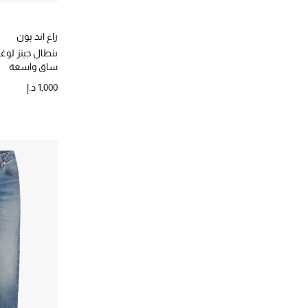
راغ اند بون
بنطال جينز لوغ
ساق واسعة
1,000 د.إ