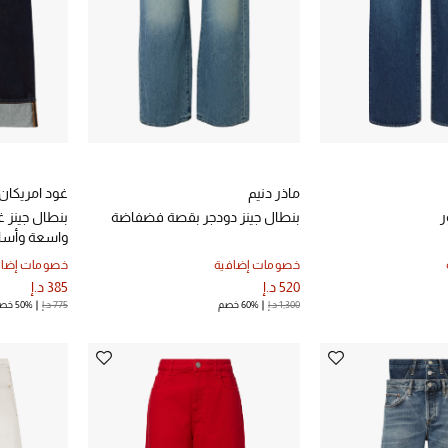
ماذر دنيم
غود امريكان
ر
بنطال جينز دودجر بقصة فضفاضة
بنطال جينز 
واسعة وأسا
خصومات إضافية
خصومات إضاف
520 د.إ
385 د.إ
1,300 د.إ
60% خصم
775 د.إ
50% خصم