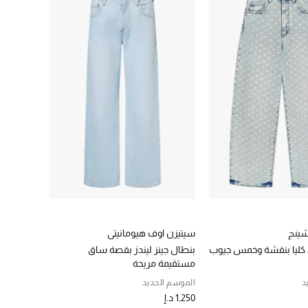
شينج
سيتيزن اوف هيومانيتي
 كليا بنقشة وخمس جيوب
بنطال جينز ليندز بقصة ساق
مستقيمة مريحة
د
الموسم الجديد
1,250 د.إ