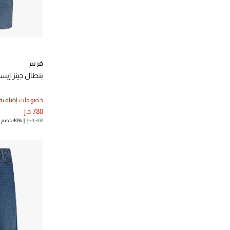
فريم
بنطال جينز إي
خصومات إضافية
780 د.إ
1,300 د.إ
40% خصم