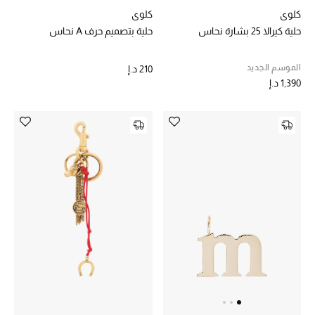
كلوي
كلوي
حلية كيرالا 25 بشارة نحاس
حلية بتصميم حرف A نحاس
الموسم الجديد
210 د.إ
1,390 د.إ