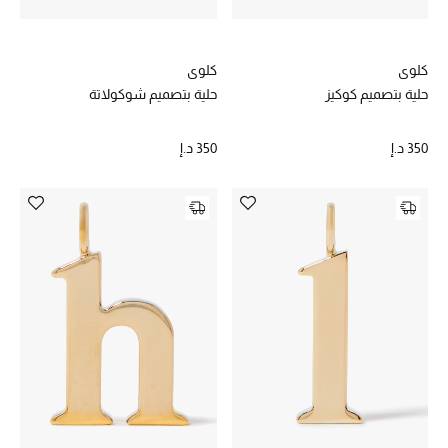
كلوي
كلوي
حلية بتصميم كوكيز
حلية بتصميم شوكولاتة
350 د.إ
350 د.إ