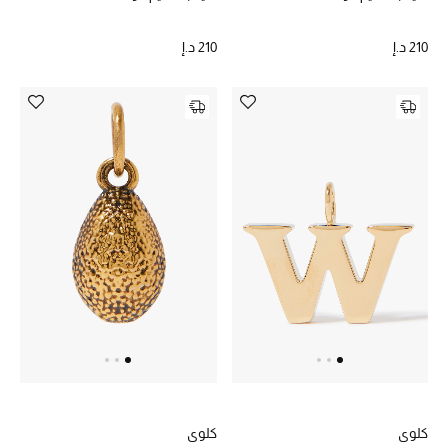
حصريات
210 د.إ
210 د.إ
الأزياء
الجمال
مستلزمات المنزل
توتيمي
تعكس توتيمي فن الأناقة السهلة بقطع أساسية راقية
مصممة لتدوم وتتجاوز صيحات الموسم
تسوقوا توتيمي
كلوي
كلوي