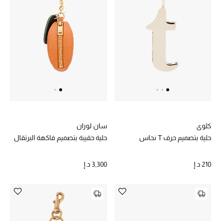
الجمال في بلوميز
دليل مستلزمات الجمال
أبرز الماركات
عطور الربيع
تسوقوا الآن
كلوي
سان لوران
حلية بتصميم حرف T نحاس
حلية حقيبة بتصميم فاكهة البرتقال
الرجال
210 د.إ
3,300 د.إ
عرض جميع المنتجات
خصومات