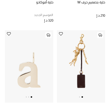
حلية بتصميم حرف W
حلية أفوكادو
الموسم الجديد
210 د.إ
320 د.إ