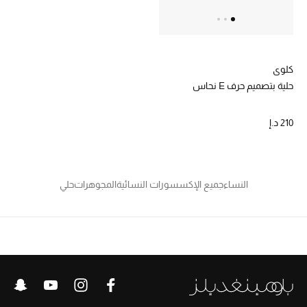
كلوي
حلية بتصميم حرف E نحاس
210 د.إ
النساء
جميع الإكسسورات النسائية
المجوهرات
حلي