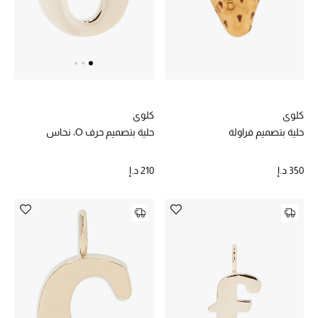
عرض جميع المنتجات
خصومات
ما وصلنا حديثاً
الموسم الجديد
كلوي
كلوي
حلية بتصميم فراولة
حلية بتصميم حرف O، نحاس
ركن أناقة المنتجعات
350 د.إ
210 د.إ
حصريًا عبر الإنترنت
جميع إصدارتنا النسائية
تشكيلة المناسبات للنساء
الحب للمحلي
الملابس الرياضية النسائية