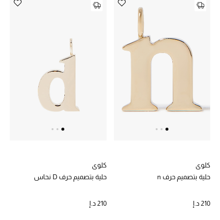
أبرز المصممين
العودة إلى المدرسة
تسوقوا التشكيلة
مستلزمات المنزل
عرض جميع المنتجات
الهدايا
كلوي
كلوي
ما وصلنا حديثا
حلية بتصميم حرف n
حلية بتصميم حرف D نحاس
أبرز المصممين
210 د.إ
210 د.إ
غرفة الطعام