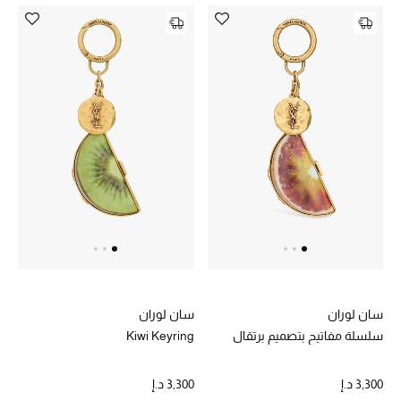
الديكورات والإكسسوارات
الأثاث
الشراشف
الحمام
أجهزة المطبخ والمنزل
الشموع والعطور المنزلية
سان لوران
سان لوران
مستلزمات المنزل
سلسلة مفاتيح بتصميم برتقال
Kiwi Keyring
تسوقوا للمنزل
3,300 د.إ
3,300 د.إ