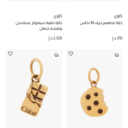
كلوي
كلوي
حلية حقيبة سيمبولز بسلاسل
حلية بتصميم حرف M نحاس
ونقشة حصان
2,320 د.إ
210 د.إ