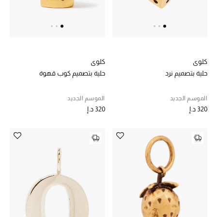
الرجال
الجمال
الأطفال
كلوي
كلوي
حلية بتصميم نرد
حلية بتصميم كوب قهوة
مستلزمات المنزل
الموسم الجديد
الموسم الجديد
المجوهرات
320 د.إ
320 د.إ
جديد لدينا
نسوقوا أحدث ما وصلنا
النساء