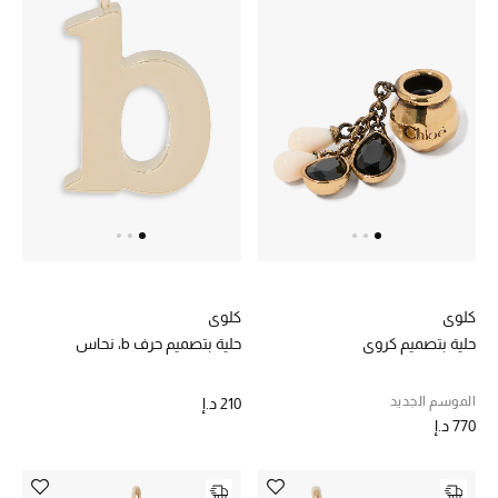
حقائب رجالية
العناية الشخصية بالرجال
صُممت للرجال
تسوقوا للرجال
الأطفال
كلوي
كلوي
حلية بتصميم كروي
حلية بتصميم حرف b، نحاس
عرض جميع المنتجات
الموسم الجديد
210 د.إ
خصومات
770 د.إ
عودة صغاركم للمدارس