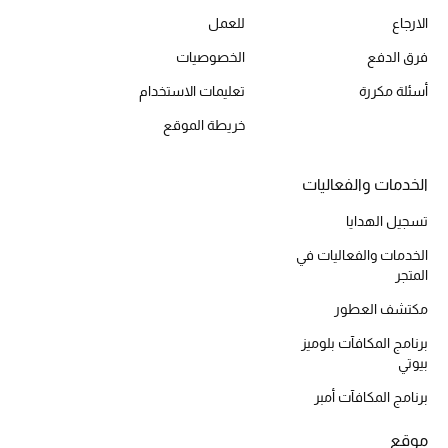
الارجاع
للعمل
أحذية مختارة
تسوقوا الأحذية
فرق الدفع
الخصوصيات
أسئلة مكررة
تعليمات الاستخدام
الجمال
خريطة الموقع
خصومات
الخدمات والفعاليات
تسجيل الهدايا
جميع مستحضرات الجمال
الخدمات والفعاليات في
الجديد في عالم الجمال
المتجر
مكتشف العطور
الأكثر مبيعاً
برنامج المكافآت بلوميز
بيوتي
العطور
برنامج المكافآت أمبر
مكتشف العطور
موقع