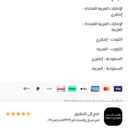
المكياج
الإمارات العربية المتحدة -
إنجليزي
العناية بالبشرة
الإمارات العربية المتحدة -
العربية
مستحضرات العناية
الكويت - إنجليزي
مستحضرات الاستحمام والعناية بالجسم
الكويت - العربية
السعودية - إنجليزي
العناية بالشعر
السعودية - العربية
الصحة والعافية
هدايا
مجموعة الجمال
الطاير إنسغنيا جميع الحقوق محفوظة 2026
تابع إلى التطبيق
الجمال في بلوميز
قم بتنزيل واستخدام APP15 بخصم 15٪