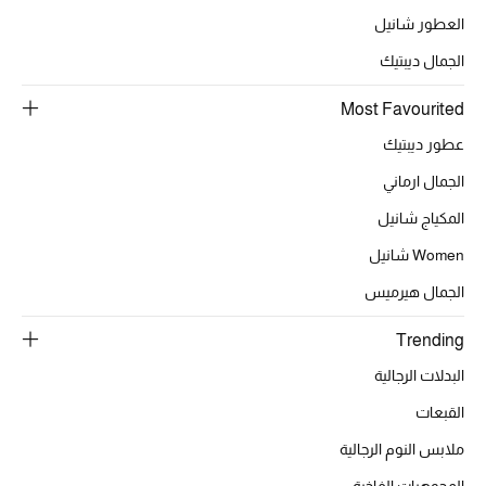
العطور شانيل
الجمال ديبتيك
الحقائب
Most Favourited
الموسم الجديد
عطور ديبتيك
الجمال ارماني
الحقائب النسائية
المكياج شانيل
دليل ملتزمات الحقائب
Women شانيل
الجمال هيرميس
حقائب رجالية
Trending
حقائب الأطفال
البدلات الرجالية
أبرز المصممين
القبعات
ملابس النوم الرجالية
المجوهرات الفاخرة