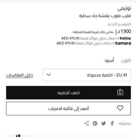
توتيمي
فليب فلوب بنقشة جلد سحلية
خصم حتى 70%
تسوقوا الآن
الموسم الجديد
1,900 د.إ
بما في ذلك ضريبة القيمة المضافة
4 دفعات بدون فوائد بقيمة
AED 475.00
4 دفعات بدون فوائد بقيمة
AED 475.00
ما وصلنا حديثاً
اللون:
أسود
ما وصلنا حديثاً
EU 41 – الكمية محدودة
دليل المقاسات
الموسم الجديد
اضف للحقيبة
النساء
الحقائب النسائية
أضف إلى قائمة الامنيات
أحذية النسائية
مشاركة
مشاركة