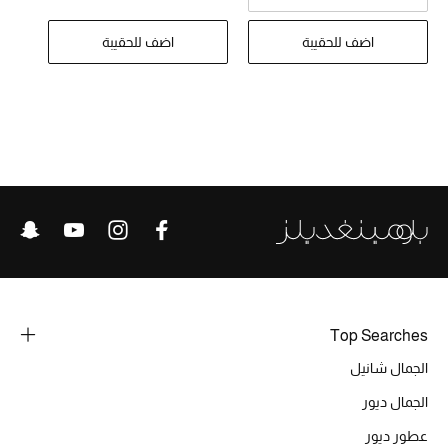
تشكيلة الأعراس
اضف للحقيبة
اضف للحقيبة
حقائب وأحذية متطابقة
هدايا للنساء
ركن الفخامة
جميع الملابس النسائية
جميع الأحذية النسائية
جميع الحقائب النسائية
Top Searches
جميع الإكسسورات النسائية
الجمال شانيل
الجمال ديور
موضة نسائية
عطور ديور
تسوقوا للنساء