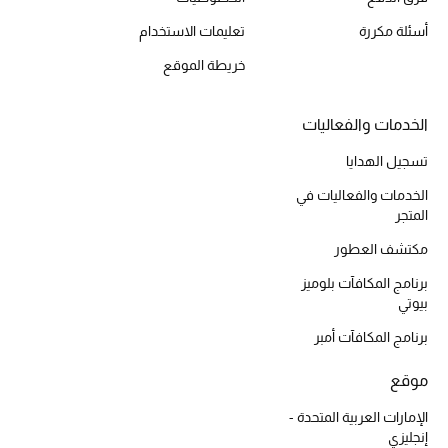
مكتشف العطور
أسئلة مكررة
تعليمات الاستخدام
خريطة الموقع
المكياج
الخدمات والفعاليات
العناية بالبشرة
تسجيل الهدايا
مستحضرات العناية
الخدمات والفعاليات في
المتجر
مستحضرات الاستحمام والعناية بالجسم
مكتشف العطور
العناية بالشعر
برنامج المكافآت بلوميز
بيوتي
الصحة والعافية
برنامج المكافآت أمبر
هدايا
موقع
مجموعة الجمال
الإمارات العربية المتحدة -
إنجليزي