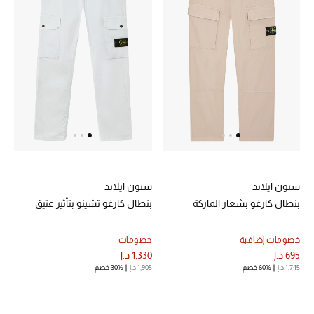
تشكيلة الأعراس
حقائب وأحذية متطابقة
هدايا للنساء
ركن الفخامة
جميع الملابس النسائية
ستون ايلاند
ستون ايلاند
جميع الأحذية النسائية
بنطال كارغو بشعار الماركة
بنطال كارغو تشينو بتأثير عتيق
جميع الحقائب النسائية
خصومات إضافية
خصومات
695 د.إ
1,330 د.إ
جميع الإكسسورات النسائية
1,745 د.إ
60% خصم
1,905 د.إ
30% خصم