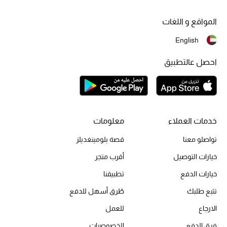
المواقع و اللغات
English
أحذية مختارة
تسوقوا الأحذية
احصل عالتطبيق
الجمال
خصومات
خدمات العملاء
معلومات
تواصلو معنا
قصة بلومينغديلز
جميع مستحضرات الجمال
خيارات التوصيل
أقرب متجر
الجديد في عالم الجمال
خيارات الدفع
تطبيقنا
تتبع طلبك
طُرق أسهل للدفع
الأكثر مبيعاً
الارجاع
للعمل
العطور
فرق الدفع
الخصوصيات