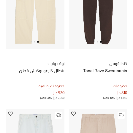
عرض جميع المنتجات
خصومات
ما وصلنا حديثاً
الموسم الجديد
ركن أناقة المنتجعات
كندا غوس
اوف-وايت
Tonal Rove Sweatpants
بنطال كارغو بوكيش قطن
حصريًا عبر الإنترنت
جميع إصدارتنا النسائية
خصومات
خصومات إضافية
810 د.إ
920 د.إ
1,350 د.إ
40% خصم
2,300 د.إ
60% خصم
تشكيلة المناسبات للنساء
الحب للمحلي
الملابس الرياضية النسائية