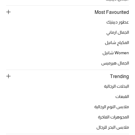
Most Favourited
أبرز الحقائب
تسوقوا الحقائب
عطور ديبتيك
الجمال ارماني
الأحذية
المكياج شانيل
Women شانيل
الموسم الجديد
الجمال هيرميس
أحذية النسائية
Trending
البدلات الرجالية
تشكيلة الأحذية
القبعات
الأحذية الرجالية
ملابس النوم الرجالية
المجوهرات الفاخرة
أحذية للأطفال
ملابس البحر للرجال
أبرز المصممين