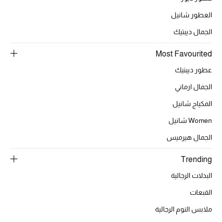
العطور شانيل
أبرز الحقائب
الجمال ديبتيك
تسوقوا الحقائب
Most Favourited
الأحذية
عطور ديبتيك
الجمال ارماني
الموسم الجديد
المكياج شانيل
Women شانيل
أحذية النسائية
الجمال هيرميس
تشكيلة الأحذية
Trending
الأحذية الرجالية
البدلات الرجالية
القبعات
أحذية للأطفال
ملابس النوم الرجالية
أبرز المصممين