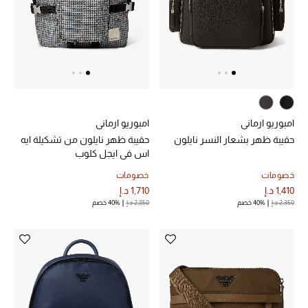
خصم حتى 70%
تسوقوا الآن
ما وصلنا حديثاً
امبوريو ارماني
امبوريو ارماني
حقيبة ظهر بشعار النسر نايلون
حقيبة ظهر نايلون من تشكيلة ايه
ما وصلنا حديثاً
اس في ايجل كلوب
خصومات
خصومات
الموسم الجديد
1,410 د.إ
1,710 د.إ
2,350 د.إ
40% خصم
2,850 د.إ
40% خصم
النساء
الحقائب النسائية
أحذية النسائية