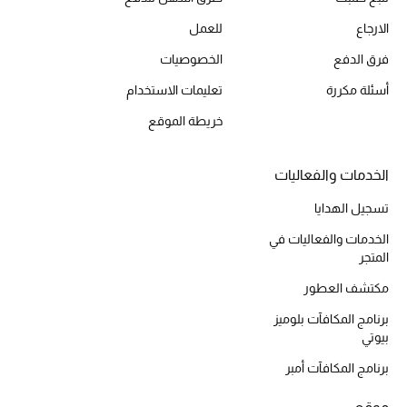
مكتشف العطور
الارجاع
للعمل
فرق الدفع
الخصوصيات
المكياج
أسئلة مكررة
تعليمات الاستخدام
العناية بالبشرة
خريطة الموقع
مستحضرات العناية
الخدمات والفعاليات
مستحضرات الاستحمام والعناية بالجسم
تسجيل الهدايا
الخدمات والفعاليات في
العناية بالشعر
المتجر
مكتشف العطور
الصحة والعافية
برنامج المكافآت بلوميز
هدايا
بيوتي
برنامج المكافآت أمبر
مجموعة الجمال