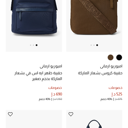
الرجال
الجمال
الأطفال
مستلزمات المنزل
المجوهرات
امبوريو ارماني
امبوريو ارماني
حقيبة كروس بشعار الماركة
حقيبة ظهر ايه اس في بشعار
الماركة بحجم صغير
جديد لدينا
خصومات
خصومات
نسوقوا أحدث ما وصلنا
525 د.إ
690 د.إ
875 د.إ
40% خصم
1,150 د.إ
40% خصم
النساء