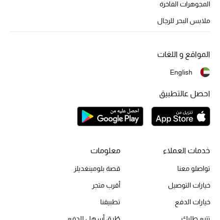
المجوهرات الفاخرة
ملابس البحر للرجال
أحذية مختارة
تسوقوا الأحذية
المواقع و اللغات
English
الجمال
احصل عالتطبيق
خصومات
جميع مستحضرات الجمال
خدمات العملاء
معلومات
الجديد في عالم الجمال
تواصلو معنا
قصة بلومينغديلز
خيارات التوصيل
أقرب متجر
الأكثر مبيعاً
خيارات الدفع
تطبيقنا
العطور
تتبع طلبك
طُرق أسهل للدفع