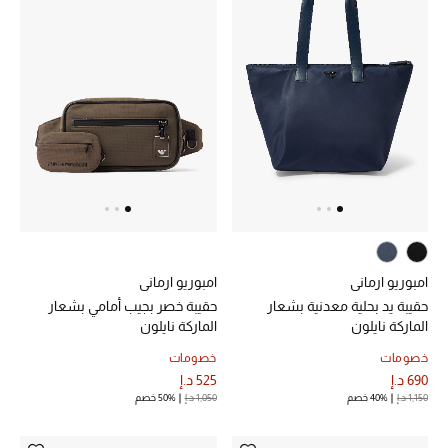
عرض جميع المنتجات
خصومات
ما وصلنا حديثاً
الموسم الجديد
ركن أناقة المنتجعات
حصريًا عبر الإنترنت
امبوريو ارماني
امبوريو ارماني
جميع إصدارتنا النسائية
حقيبة يد بحلية معدنية بشعار
حقيبة خصر بجيب أمامي بشعار
الماركة نايلون
الماركة نايلون
تشكيلة المناسبات للنساء
خصومات
خصومات
690 د.إ
525 د.إ
الحب للمحلي
1,150 د.إ
40% خصم
1,050 د.إ
50% خصم
الملابس الرياضية النسائية