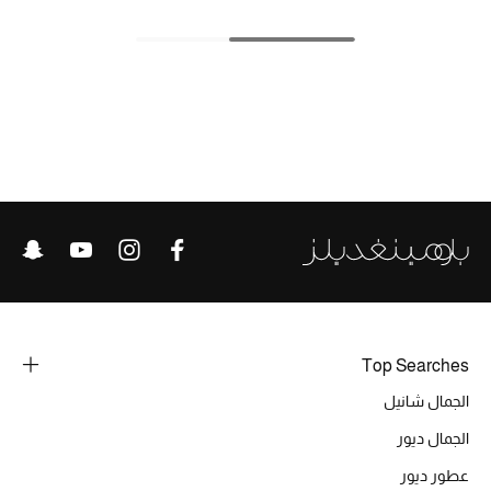
الحقائب
الموسم الجديد
الحقائب النسائية
دليل ملتزمات الحقائب
حقائب رجالية
حقائب الأطفال
Top Searches
الجمال شانيل
أبرز المصممين
الجمال ديور
عطور ديور