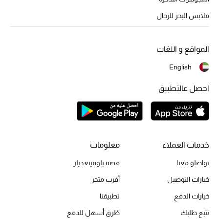
أحذية مختارة
ملابس البحر للرجال
تسوقوا الأحذية
المواقع و اللغات
الجمال
English
خصومات
احصل عالتطبيق
جميع مستحضرات الجمال
الجديد في عالم الجمال
خدمات العملاء
معلومات
الأكثر مبيعاً
تواصلو معنا
قصة بلومينغديلز
خيارات التوصيل
أقرب متجر
العطور
خيارات الدفع
تطبيقنا
مكتشف العطور
تتبع طلبك
طُرق أسهل للدفع