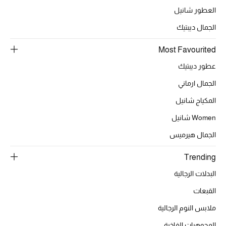
أبرز الحقائب
العطور شانيل
تسوقوا الحقائب
الجمال ديبتيك
الأحذية
Most Favourited
عطور ديبتيك
الموسم الجديد
الجمال ارماني
المكياج شانيل
أحذية النسائية
Women شانيل
تشكيلة الأحذية
الجمال هيرميس
الأحذية الرجالية
Trending
البدلات الرجالية
أحذية للأطفال
القبعات
أبرز المصممين
ملابس النوم الرجالية
المجوهرات الفاخرة