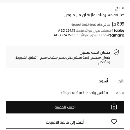
سيج
صانعة مشروبات غازية ان فيز فيوجن
خصم حتى 70%
تسوقوا الآن
899 د.إ
بما في ذلك ضريبة القيمة المضافة
4 دفعات بدون فوائد بقيمة
AED 224.75
4 دفعات بدون فوائد بقيمة
AED 224.75
ما وصلنا حديثاً
ضمان لمدة سنتين
ضمان مصنعي لمدة سنتين على جميع منتجات سيج - *تطبق الشروط
ما وصلنا حديثاً
والأحكام
الموسم الجديد
اللون:
أسود
النساء
بحجم:
مقاس واحد
(الكمية محدودة)
الحقائب النسائية
اضف للحقيبة
أحذية النسائية
أضف إلى قائمة الامنيات