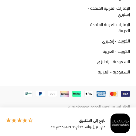
دليل مستلزمات الجمال
الإمارات العربية المتحدة -
إنجليزي
أبرز الماركات
الإمارات العربية المتحدة -
العربية
عطور الربيع
الكويت - إنجليزي
تسوقوا الآن
الكويت - العربية
السعودية - إنجليزي
الرجال
السعودية - العربية
عرض جميع المنتجات
خصومات
الطاير إنسغنيا جميع الحقوق محفوظة 2026
الهدايا
تابع إلى التطبيق
قم بتنزيل واستخدام APP15 بخصم 15٪
الموسم الجديد