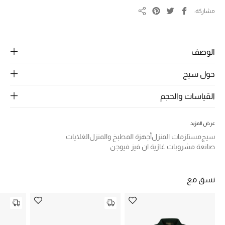
الرجال
مشاركة
مشاركة
الجمال
الأطفال
الوصف
مستلزمات المنزل
حول سيج
القياسات والحجم
المجوهرات
عرض المزيد
سيج
مستلزمات المنزل
أجهزة المطبخ والمنزل
الغلايات
جديد لدينا
صانعة مشروبات غازية ان فيز فيوجن
نسوقوا أحدث ما وصلنا
نسق مع
النساء
عرض جميع المنتجات