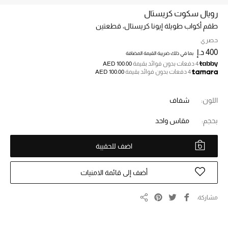
رويال سكوت كريستال
طقم أكواب طويلة إيونا كريستال، قطعتين
خصم حتى 70%
تسوقوا الآن
حصري
400 د.إ
بما في ذلك ضريبة القيمة المضافة
4 دفعات بدون فوائد بقيمة
AED 100.00
4 دفعات بدون فوائد بقيمة
AED 100.00
ما وصلنا حديثاً
اللون:
شفاف
ما وصلنا حديثاً
بحجم:
مقاس واحد
الموسم الجديد
اضف للحقيبة
النساء
أضف إلى قائمة الامنيات
الحقائب النسائية
مشاركة
أحذية النسائية
مشاركة