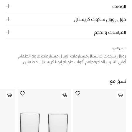
الرجال
الوصف
الجمال
حول رويال سكوت كريستال
الأطفال
القياسات والحجم
مستلزمات المنزل
عرض المزيد
رويال سكوت كريستال
مستلزمات المنزل
مستلزمات غرفة الطعام
المجوهرات
أواني الشرب الفاخرة
طقم أكواب طويلة إيونا كريستال، قطعتين
جديد لدينا
نسق مع
نسوقوا أحدث ما وصلنا
النساء
عرض جميع المنتجات