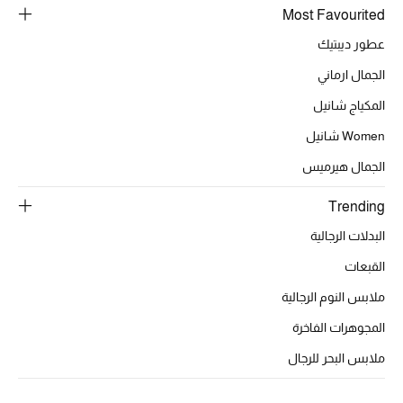
أبرز الحقائب
Most Favourited
تسوقوا الحقائب
عطور ديبتيك
الجمال ارماني
الأحذية
المكياج شانيل
Women شانيل
الموسم الجديد
الجمال هيرميس
أحذية النسائية
Trending
تشكيلة الأحذية
البدلات الرجالية
القبعات
الأحذية الرجالية
ملابس النوم الرجالية
أحذية للأطفال
المجوهرات الفاخرة
أبرز المصممين
ملابس البحر للرجال