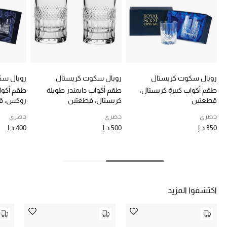
خصومات
ما وصلنا حديثاً
الموسم الجديد
رويال سكوت كريستال
رويال سكوت كريستال
رويال سك
ركن أناقة المنتجعات
طقم أكواب كبيرة كريستال،
طقم أكواب دايمندز طويلة
طقم أكواب
قطعتين
كريستال، قطعتين
روكس، ق
حصريًا عبر الإنترنت
حصري
حصري
حصري
350 د.إ
500 د.إ
400 د.إ
جميع إصدارتنا النسائية
تشكيلة المناسبات للنساء
الحب للمحلي
اكتشفوا المزيد
الملابس الرياضية النسائية