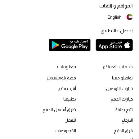
المواقع و اللغات
أحذية مختارة
تسوقوا الأحذية
English
احصل عالتطبيق
الجمال
خصومات
خدمات العملاء
معلومات
جميع مستحضرات الجمال
تواصلو معنا
قصة بلومينغديلز
الجديد في عالم الجمال
خيارات التوصيل
أقرب متجر
خيارات الدفع
تطبيقنا
الأكثر مبيعاً
تتبع طلبك
طُرق أسهل للدفع
العطور
الارجاع
للعمل
مكتشف العطور
فرق الدفع
الخصوصيات