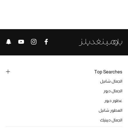
الحقائب
الموسم الجديد
الحقائب النسائية
دليل ملتزمات الحقائب
Top Searches
حقائب رجالية
الجمال شانيل
الجمال ديور
حقائب الأطفال
عطور ديور
أبرز المصممين
العطور شانيل
الجمال ديبتيك