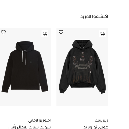
اكتشفوا المزيد
ريبريزنت
امبوريو ارماني
هودي ثوروبريد
سويت شيرت بغطاء رأس