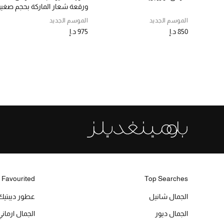
ورقعة شعار الماركة بحجم صغير
الموسم الجديد
الموسم الجديد
850 د.إ
975 د.إ
 Favourited
Top Searches
الجمال شانيل
عطور ديبتيك
الجمال ديور
الجمال ارماني