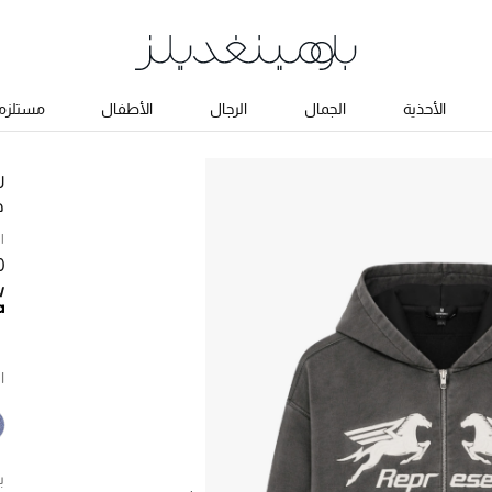
الأحذية
الجمال
الرجال
الأطفال
مستلزما
ر
ه
ا
00
ا
ب