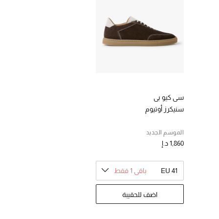
سي كيو بي
سنيكرز أوتيوم
الموسم الجديد
1,860 د.إ
EU 41
باقي 1 فقط
اضف للحقيبة