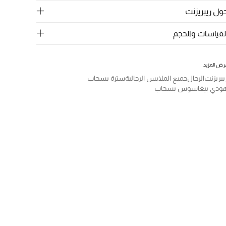
ول ريبريزنت
لقياسات والحجم
رض المزيد
يبريزنت
الرجال
جميع الملابس الرجالية
سترة بسحاب
ودي بيغاسوس بسحاب