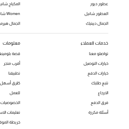
عطور ديور
المكياج شاني
العطور شانيل
Women شانيل
الجمال ديبتيك
الجمال هير
خدمات العملاء
معلومات
تواصلو معنا
قصة بلومينغد
خيارات التوصيل
أقرب متجر
خيارات الدفع
تطبيقنا
تتبع طلبك
طُرق أسهل 
الارجاع
للعمل
فرق الدفع
الخصوصيات
أسئلة مكررة
تعليمات الاس
خريطة الموق