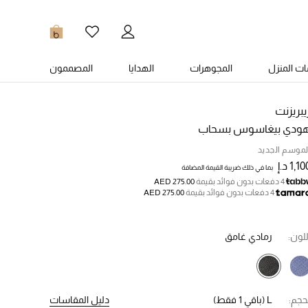
0
ت المنزل
المجوهرات
الهدايا
المصممون
يبريزنت
ودي بيغاسوس بسحاب
لموسم الجديد
1,1 د.إ
بما في ذلك ضريبة القيمة المضافة
4 دفعات بدون فوائد بقيمة
AED 275.00
4 دفعات بدون فوائد بقيمة
AED 275.00
للون:
رمادي غامق
حجم:
L
(باقي 1 فقط)
دليل المقاسات