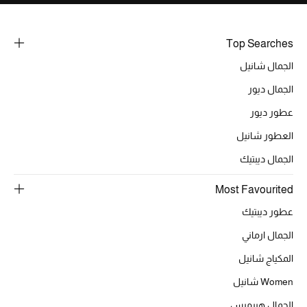
خصومات
Top Searches
ما وصلنا حديثاً
الجمال شانيل
الموسم الجديد
الجمال ديور
عطور ديور
ركن أناقة المنتجعات
العطور شانيل
حصريًا عبر الإنترنت
الجمال ديبتيك
جميع إصدارتنا النسائية
Most Favourited
عطور ديبتيك
تشكيلة المناسبات للنساء
الجمال ارماني
الحب للمحلي
المكياج شانيل
الملابس الرياضية النسائية
Women شانيل
الجمال هيرميس