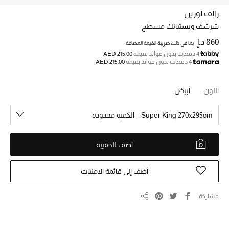
رالف لورين
شرشف ويستبانك مسطح
خصم حتى 70%
تسوقوا الآن
860 د.إ
بما في ذلك ضريبة القيمة المضافة
4 دفعات بدون فوائد بقيمة
AED 215.00
4 دفعات بدون فوائد بقيمة
AED 215.00
ما وصلنا حديثاً
اللون:
أبيض
ما وصلنا حديثاً
Super King 270x295cm – الكمية محدودة
الموسم الجديد
اضف للحقيبة
النساء
أضف إلى قائمة الامنيات
الحقائب النسائية
مشاركة
مشاركة
أحذية النسائية