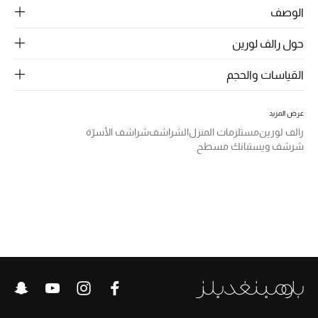
الرجال
الوصف
الجمال
حول رالف لورين
الأطفال
القياسات والحجم
مستلزمات المنزل
عرض المزيد
رالف لورين
مستلزمات المنزل
الشراشف
شراشف الأسرّة
المجوهرات
شرشف ويستبانك مسطح
جديد لدينا
نسوقوا أحدث ما وصلنا
النساء
عرض جميع المنتجات