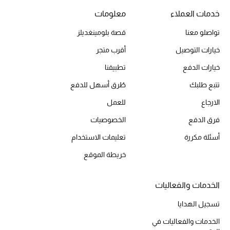
خدمات العملاء
معلومات
تواصلو معنا
قصة بلومينغديلز
الحقائب
خيارات التوصيل
أقرب متجر
الموسم الجديد
خيارات الدفع
تطبيقنا
تتبع طلبك
طُرق أسهل للدفع
الحقائب النسائية
الارجاع
للعمل
دليل ملتزمات الحقائب
فرق الدفع
الخصوصيات
أسئلة مكررة
تعليمات الاستخدام
حقائب رجالية
خريطة الموقع
حقائب الأطفال
الخدمات والفعاليات
أبرز المصممين
تسجيل الهدايا
الخدمات والفعاليات في