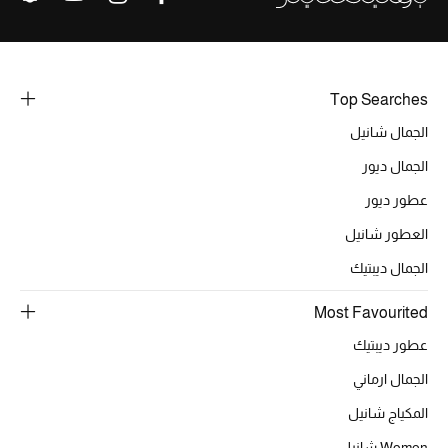
خصومات
ما وصلنا حديثاً
Top Searches
الموسم الجديد
الجمال شانيل
الجمال ديور
ركن أناقة المنتجعات
عطور ديور
حصريًا عبر الإنترنت
العطور شانيل
جميع إصدارتنا النسائية
الجمال ديبتيك
Most Favourited
تشكيلة المناسبات للنساء
عطور ديبتيك
الحب للمحلي
الجمال ارماني
الملابس الرياضية النسائية
المكياج شانيل
Women شانيل