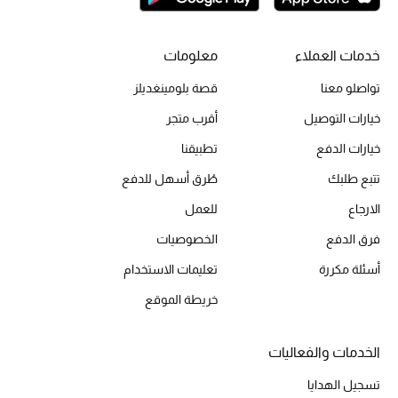
خدمات العملاء
معلومات
الحقائب
تواصلو معنا
قصة بلومينغديلز
الموسم الجديد
خيارات التوصيل
أقرب متجر
خيارات الدفع
تطبيقنا
الحقائب النسائية
تتبع طلبك
طُرق أسهل للدفع
دليل ملتزمات الحقائب
الارجاع
للعمل
فرق الدفع
الخصوصيات
حقائب رجالية
أسئلة مكررة
تعليمات الاستخدام
حقائب الأطفال
خريطة الموقع
أبرز المصممين
الخدمات والفعاليات
تسجيل الهدايا