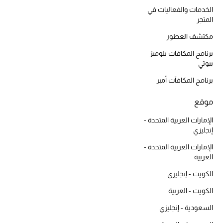
أبرز الحقائب
الخدمات والفعاليات في
تسوقوا الحقائب
المتجر
مكتشف العطور
الأحذية
برنامج المكافآت بلوميز
بيوتي
الموسم الجديد
برنامج المكافآت أمبر
أحذية النسائية
موقع
الإمارات العربية المتحدة -
تشكيلة الأحذية
إنجليزي
الإمارات العربية المتحدة -
الأحذية الرجالية
العربية
أحذية للأطفال
الكويت - إنجليزي
الكويت - العربية
أبرز المصممين
السعودية - إنجليزي