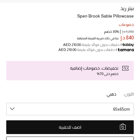
بيتر ريد
Spen Brook Sable Pillowcase
خصم حتى 70%
تسوقوا الآن
خصومات
1,200 د.إ
30% خصم
840 د.إ
بما في ذلك ضريبة القيمة المضافة
4 دفعات بدون فوائد بقيمة
AED 210.00
ما وصلنا حديثاً
4 دفعات بدون فوائد بقيمة
AED 210.00
ما وصلنا حديثاً
تخفيضات: خصومات إضافية
خصم حتى 70%
الموسم الجديد
اللون:
ذهبي
النساء
65x65cm
الحقائب النسائية
أحذية النسائية
اضف للحقيبة