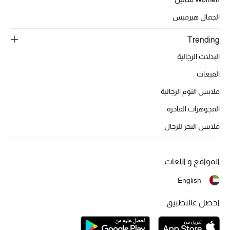
تشكيلة الأعراس
الجمال هيرميس
حقائب وأحذية متطابقة
Trending
هدايا للنساء
البدلات الرجالية
القبعات
ركن الفخامة
ملابس النوم الرجالية
جميع الملابس النسائية
المجوهرات الفاخرة
ملابس البحر للرجال
جميع الأحذية النسائية
جميع الحقائب النسائية
المواقع و اللغات
جميع الإكسسورات النسائية
English
احصل عالتطبيق
موضة نسائية
تسوقوا للنساء