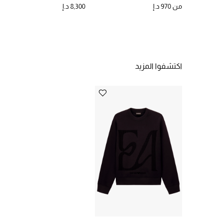
من
970 د.إ
8,300 د.إ
اكتشفوا المزيد