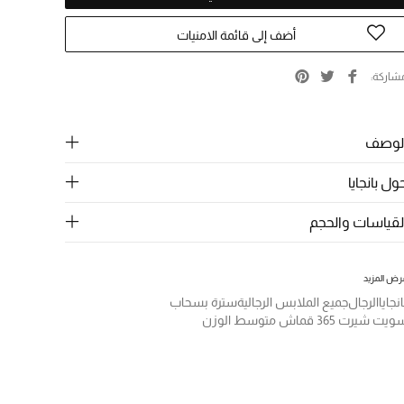
أضف إلى قائمة الامنيات
شاركة
لوصف
ول بانجايا
لقياسات والحجم
رض المزيد
انجايا
الرجال
جميع الملابس الرجالية
سترة بسحاب
يت شيرت 365 قماش متوسط الوزن