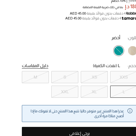
6 د.إ
70% خصم
1 د.إ
بما في ذلك ضريبة القيمة المضافة
4 دفعات بدون فوائد بقيمة
AED 45.00
4 دفعات بدون فوائد بقيمة
AED 45.00
للون:
أخضر
حجم:
L
(نفذت الكمية)
دليل المقاسات
M
S
XS
XXS
XXL
XL
L
عذرا هذا المنتج غير متوفر حاليا. تتبع هذا المنتج حتى لا تفوتك ما إذا
أصبح متاحًا مرة أخرى.
يرجى إعلامي