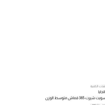
فذت الكمية
انجايا
يت شيرت 365 قماش متوسط الوزن