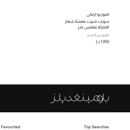
امبوريو ارماني
سويت شيرت بنقشة شعار
الماركة بملمس بارز
الموسم الجديد
1,050 د.إ
 Favourited
Top Searches