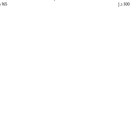
300 د.إ
165 د.إ