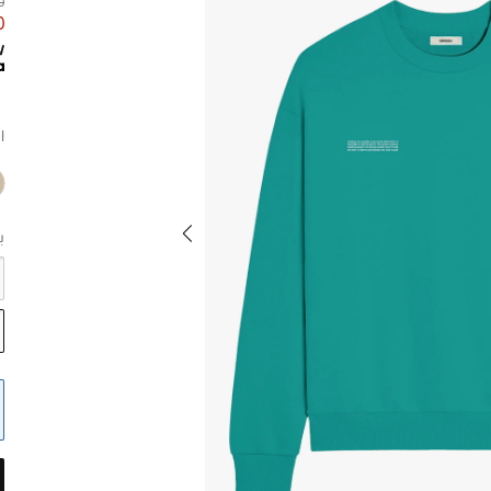
10
80
ا
ب