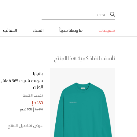
تخفيضات
ما وصلنا حديثاً
النساء
الحقائب
نأسف لنفاذ كمية هذا المنتج
بانجايا
سويت شيرت 5
الوزن
نفذت الكمية
180 د.إ
610 د.إ
70% خصم
عرض تفاصيل المنتج