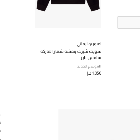
امبوريو ارماني
سويت شيرت بنقشة شعار الماركة
بملمس بارز
الموسم الجديد
1,050 د.إ
ن
ب
سو