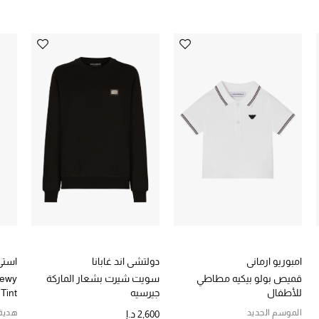
امبوريو ارماني
دولتشي اند غابانا
استي
قميص بولو بيكيه مطاطي
سويت شيرت بشعار الماركة
Dewy
للأطفال
جيرسيه
Tint
الموسم الجديد
هدية 
2,600 د.إ