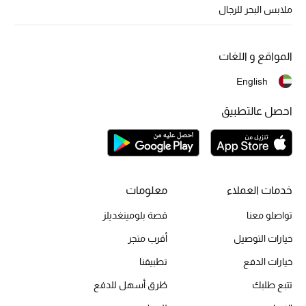
أبرز الحقائب
ملابس البحر للرجال
تسوقوا الحقائب
المواقع و اللغات
الأحذية
English
الموسم الجديد
احصل عالتطبيق
أحذية النسائية
تشكيلة الأحذية
خدمات العملاء
معلومات
الأحذية الرجالية
تواصلو معنا
قصة بلومينغديلز
أحذية للأطفال
خيارات التوصيل
أقرب متجر
خيارات الدفع
تطبيقنا
أبرز المصممين
تتبع طلبك
طُرق أسهل للدفع