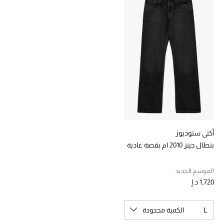
خصومات
ما وصلنا حديثاً
الموسم الجديد
ركن أناقة المنتجعات
حصريًا عبر الإنترنت
جميع إصدارتنا النسائية
أكني ستوديوز
بنطال جينز 2010 ام بقصة عادية
تشكيلة المناسبات للنساء
الموسم الجديد
الحب للمحلي
1,720 د.إ
الملابس الرياضية النسائية
L
الكمية محدودة