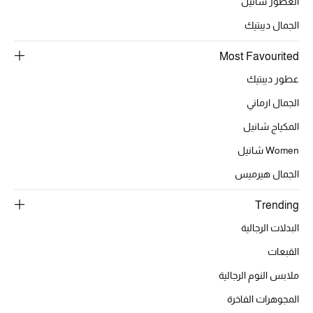
العطور شانيل
الجمال ديبتيك
الحقائب
Most Favourited
عطور ديبتيك
الموسم الجديد
الجمال ارماني
الحقائب النسائية
المكياج شانيل
Women شانيل
دليل ملتزمات الحقائب
الجمال هيرميس
حقائب رجالية
Trending
حقائب الأطفال
البدلات الرجالية
القبعات
أبرز المصممين
ملابس النوم الرجالية
المجوهرات الفاخرة