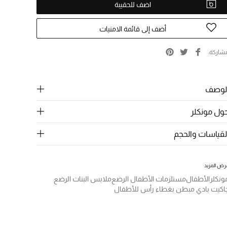
اضف للحقيبة
أضف إلى قائمة الامنيات
شاركة
لوصف
ول مونكلر
لقياسات والحجم
رض المزيد
ونكلر
الأطفال
مستلزمات الأطفال الرضع
ملابس البنات الرضع
اكيت بادي مبطن بغطاء رأس للأطفال