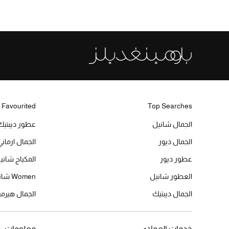
 Favourited
Top Searches
الجمال شانيل
عطور ديبتيك
الجمال ديور
الجمال ارماني
عطور ديور
المكياج شاني
العطور شانيل
Women شانيل
الجمال ديبتيك
الجمال هير
خدمات العملاء
معلومات