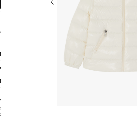
م
ا
ح
ا
ع
م
ج