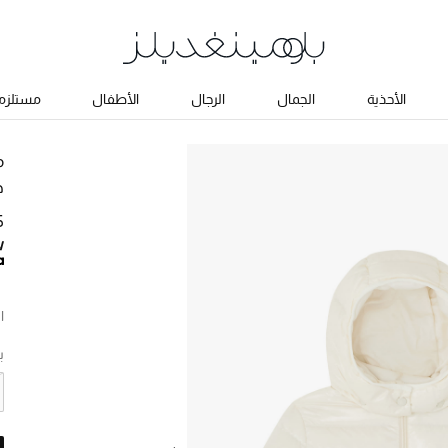
الأحذية
الجمال
الرجال
الأطفال
مستلزما
م
ج
05
ا
ب