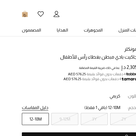
0
ت المنزل
المجوهرات
الهدايا
المصممون
ونكلر
اكيت بادي مبطن بغطاء رأس للأطفال
2,3 د.إ
بما في ذلك ضريبة القيمة المضافة
4 دفعات بدون فوائد بقيمة
AED 576.25
4 دفعات بدون فوائد بقيمة
AED 576.25
للون:
كريمي
حجم:
12-18M
(باقي 1 فقط)
دليل المقاسات
12-18M
9-12M
3Y
2Y