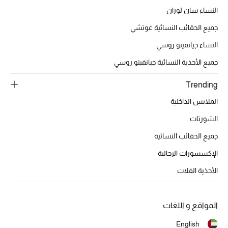
النساء سان لوران
أحذية مختارة
تسوقوا الأحذية
جميع الحقائب النسائية غوتشي
النساء جيانفيتو روسي
الجمال
جميع الأحذية النسائية جيانفيتو روسي
Trending
خصومات
الملابس الداخلية
جميع مستحضرات الجمال
الشورتات
جميع الحقائب النسائية
الجديد في عالم الجمال
الإكسسورات الرجالية
الأكثر مبيعاً
الأحذية الفلات
العطور
المواقع و اللغات
مكتشف العطور
English