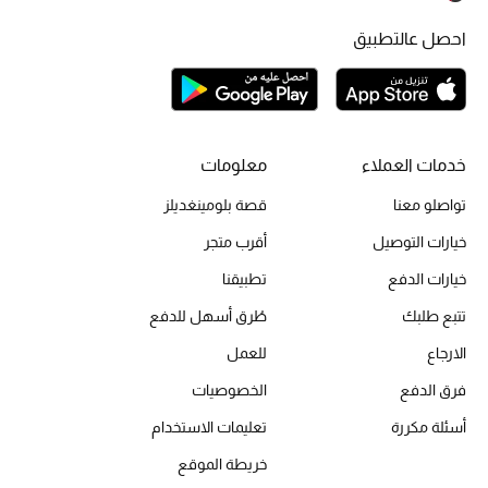
المكياج
احصل عالتطبيق
العناية بالبشرة
مستحضرات العناية
خدمات العملاء
معلومات
مستحضرات الاستحمام والعناية بالجسم
تواصلو معنا
قصة بلومينغديلز
العناية بالشعر
خيارات التوصيل
أقرب متجر
خيارات الدفع
تطبيقنا
الصحة والعافية
تتبع طلبك
طُرق أسهل للدفع
هدايا
الارجاع
للعمل
مجموعة الجمال
فرق الدفع
الخصوصيات
أسئلة مكررة
تعليمات الاستخدام
الجمال في بلوميز
خريطة الموقع