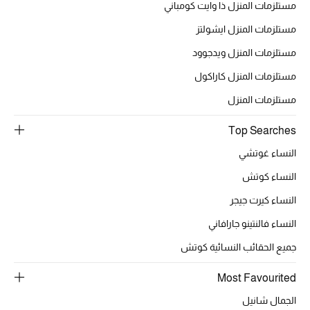
أبرز الحقائب
مستلزمات المنزل ذا وايت كومباني
تسوقوا الحقائب
مستلزمات المنزل ايشولتز
مستلزمات المنزل ويدجوود
الأحذية
مستلزمات المنزل كاراكول
مستلزمات المنزل
الموسم الجديد
Top Searches
أحذية النسائية
النساء غوتشي
تشكيلة الأحذية
النساء كوتش
النساء كيرت جيجر
الأحذية الرجالية
النساء فالنتينو جارافاني
أحذية للأطفال
جميع الحقائب النسائية كوتش
أبرز المصممين
Most Favourited
الجمال شانيل