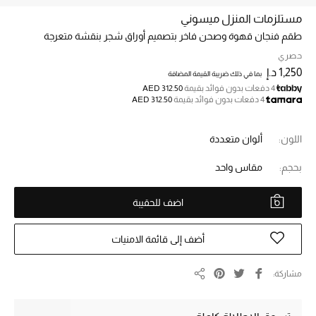
مستلزمات المنزل ميسوني
طقم فنجان قهوة وصحن فاخر بتصميم أوراق شجر بنقشة متعرجة
خصم حتى 70%
تسوقوا الآن
حصري
1,250 د.إ
بما في ذلك ضريبة القيمة المضافة
4 دفعات بدون فوائد بقيمة
AED 312.50
4 دفعات بدون فوائد بقيمة
AED 312.50
ما وصلنا حديثاً
اللون:
ألوان متعددة
ما وصلنا حديثاً
بحجم:
مقاس واحد
الموسم الجديد
اضف للحقيبة
النساء
أضف إلى قائمة الامنيات
الحقائب النسائية
مشاركة
أحذية النسائية
مشاركة