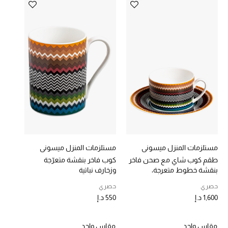
خصومات
ما وصلنا حديثاً
الموسم الجديد
ركن أناقة المنتجعات
حصريًا عبر الإنترنت
جميع إصدارتنا النسائية
مستلزمات المنزل ميسوني
مستلزمات المنزل ميسوني
تشكيلة المناسبات للنساء
طقم كوب شاي مع صحن فاخر
كوب فاخر بنقشة متعرّجة
بنقشة خطوط متعرجة،
وزخارف نباتية
قطعتان
الحب للمحلي
حصري
حصري
1,600 د.إ
550 د.إ
الملابس الرياضية النسائية
مقاس واحد
مقاس واحد